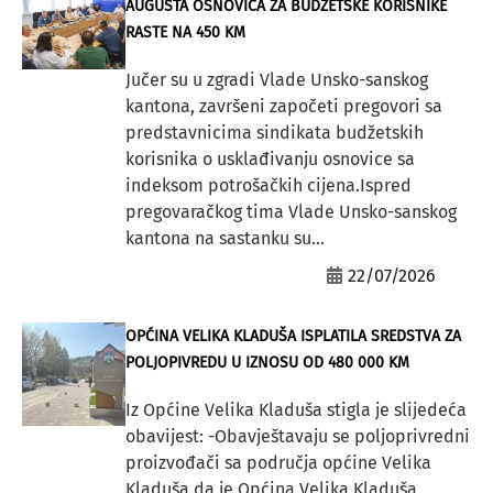
AUGUSTA OSNOVICA ZA BUDŽETSKE KORISNIKE
RASTE NA 450 KM
Jučer su u zgradi Vlade Unsko-sanskog
kantona, završeni započeti pregovori sa
predstavnicima sindikata budžetskih
korisnika o usklađivanju osnovice sa
indeksom potrošačkih cijena.Ispred
pregovaračkog tima Vlade Unsko-sanskog
kantona na sastanku su...
22/07/2026
OPĆINA VELIKA KLADUŠA ISPLATILA SREDSTVA ZA
POLJOPIVREDU U IZNOSU OD 480 000 KM
Iz Općine Velika Kladuša stigla je slijedeća
obavijest: -Obavještavaju se poljoprivredni
proizvođači sa područja općine Velika
Kladuša da je Općina Velika Kladuša