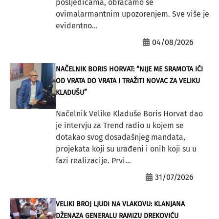
posljedicama, obraćamo se
ovimalarmantnim upozorenjem. Sve više je
evidentno...
04/08/2026
NAČELNIK BORIS HORVAT: “NIJE ME SRAMOTA IĆI
OD VRATA DO VRATA I TRAŽITI NOVAC ZA VELIKU
KLADUŠU”
Načelnik Velike Kladuše Boris Horvat dao
je intervju za Trend radio u kojem se
dotakao svog dosadašnjeg mandata,
projekata koji su urađeni i onih koji su u
fazi realizacije. Prvi...
31/07/2026
VELIKI BROJ LJUDI NA VLAKOVU: KLANJANA
DŽENAZA GENERALU RAMIZU DREKOVIĆU