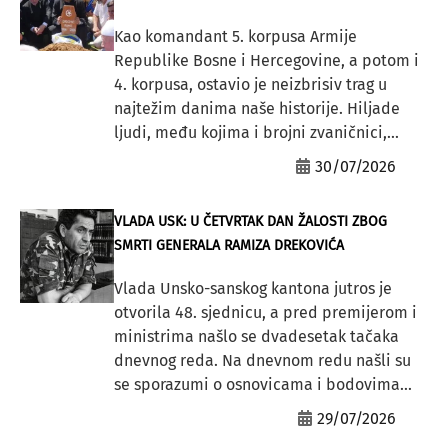
Kao komandant 5. korpusa Armije
Republike Bosne i Hercegovine, a potom i
4. korpusa, ostavio je neizbrisiv trag u
najtežim danima naše historije. Hiljade
ljudi, među kojima i brojni zvaničnici,...
30/07/2026
VLADA USK: U ČETVRTAK DAN ŽALOSTI ZBOG
SMRTI GENERALA RAMIZA DREKOVIĆA
Vlada Unsko-sanskog kantona jutros je
otvorila 48. sjednicu, a pred premijerom i
ministrima našlo se dvadesetak tačaka
dnevnog reda. Na dnevnom redu našli su
se sporazumi o osnovicama i bodovima...
29/07/2026