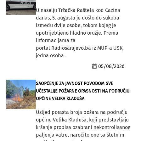
U naselju Tržačka Raštela kod Cazina
danas, 5. augusta je došlo do sukoba
između dvije osobe, tokom kojeg je
upotrijebljeno hladno oružje. Prema
informacijama za
portal Radiosarajevo.ba iz MUP-a USK,
jedna osoba...
05/08/2026
SAOPĆENJE ZA JAVNOST POVODOM SVE
UČESTALIJE POŽARNE OPASNOSTI NA PODRUČJU
OPĆINE VELIKA KLADUŠA
Usljed porasta broja požara na području
općine Velika Kladuša, koji predstavljaju
kršenje propisa ozabrani nekontrolisanog
paljenja vatre, naročito one sa štetnim