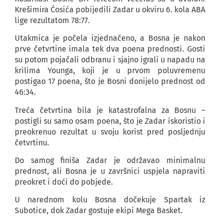
Krešimira Ćosića pobijedili Zadar u okviru 6. kola ABA
lige rezultatom 78:77.
Utakmica je počela izjednačeno, a Bosna je nakon
prve četvrtine imala tek dva poena prednosti. Gosti
su potom pojačali odbranu i sjajno igrali u napadu na
krilima Younga, koji je u prvom poluvremenu
postigao 17 poena, što je Bosni donijelo prednost od
46:34.
Treća četvrtina bila je katastrofalna za Bosnu –
postigli su samo osam poena, što je Zadar iskoristio i
preokrenuo rezultat u svoju korist pred posljednju
četvrtinu.
Do samog finiša Zadar je održavao minimalnu
prednost, ali Bosna je u završnici uspjela napraviti
preokret i doći do pobjede.
U narednom kolu Bosna dočekuje Spartak iz
Subotice, dok Zadar gostuje ekipi Mega Basket.