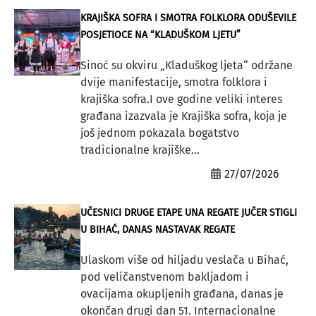
KRAJIŠKA SOFRA I SMOTRA FOLKLORA ODUŠEVILE
POSJETIOCE NA “KLADUŠKOM LJETU”
Sinoć su okviru „Kladuškog ljeta“ održane
dvije manifestacije, smotra folklora i
krajiška sofra.I ove godine veliki interes
građana izazvala je Krajiška sofra, koja je
još jednom pokazala bogatstvo
tradicionalne krajiške...
27/07/2026
UČESNICI DRUGE ETAPE UNA REGATE JUČER STIGLI
U BIHAĆ, DANAS NASTAVAK REGATE
Ulaskom više od hiljadu veslača u Bihać,
pod veličanstvenom bakljadom i
ovacijama okupljenih građana, danas je
okončan drugi dan 51. Internacionalne