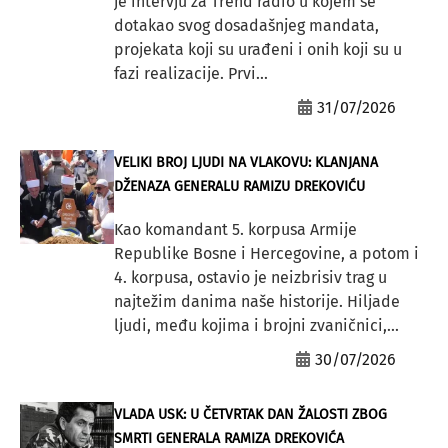
je intervju za Trend radio u kojem se
dotakao svog dosadašnjeg mandata,
projekata koji su urađeni i onih koji su u
fazi realizacije. Prvi...
31/07/2026
VELIKI BROJ LJUDI NA VLAKOVU: KLANJANA
DŽENAZA GENERALU RAMIZU DREKOVIĆU
Kao komandant 5. korpusa Armije
Republike Bosne i Hercegovine, a potom i
4. korpusa, ostavio je neizbrisiv trag u
najtežim danima naše historije. Hiljade
ljudi, među kojima i brojni zvaničnici,...
30/07/2026
VLADA USK: U ČETVRTAK DAN ŽALOSTI ZBOG
SMRTI GENERALA RAMIZA DREKOVIĆA