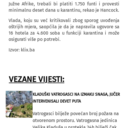
Južne Afrike, trebali bi platiti 1.750 funti i provesti
minimalnu deset dana u karantinu, rekao je Hancock.
Vlada, koju su već kritikovali zbog sporog uvođenja
oštrijih mjera, saopćila je da je napravila ugovore sa
16 hotela za 4.600 soba u funkciji karantina i može
osigurati više po potrebi.
Izvor: klix.ba
VEZANE VIJESTI:
KLADUŠKI VATROGASCI NA IZMAKU SNAGA, JUČER
INTERVENISALI DEVET PUTA
Vatrogasci bilježe povećan broj požara na
otvorenom prostoru. Vatrogasna jedinica
Velika Kladuša u protekla 24h bilježi čak