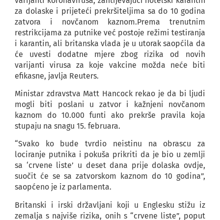
varijanti koronavirusa, zahtijevajući hotelski karantin
za dolaske i prijeteći prekršiteljima sa do 10 godina
zatvora i novčanom kaznom.Prema trenutnim
restrikcijama za putnike već postoje režimi testiranja
i karantin, ali britanska vlada je u utorak saopćila da
će uvesti dodatne mjere zbog rizika od novih
varijanti virusa za koje vakcine možda neće biti
efikasne, javlja Reuters.
Ministar zdravstva Matt Hancock rekao je da bi ljudi
mogli biti poslani u zatvor i kažnjeni novčanom
kaznom do 10.000 funti ako prekrše pravila koja
stupaju na snagu 15. februara.
“Svako ko bude tvrdio neistinu na obrascu za
lociranje putnika i pokuša prikriti da je bio u zemlji
sa ‘crvene liste’ u deset dana prije dolaska ovdje,
suočit će se sa zatvorskom kaznom do 10 godina”,
saopćeno je iz parlamenta.
Britanski i irski državljani koji u Englesku stižu iz
zemalja s najviše rizika, onih s “crvene liste”, poput