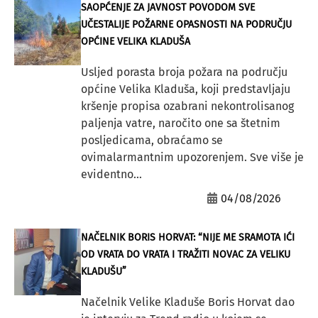
SAOPĆENJE ZA JAVNOST POVODOM SVE
UČESTALIJE POŽARNE OPASNOSTI NA PODRUČJU
OPĆINE VELIKA KLADUŠA
Usljed porasta broja požara na području
općine Velika Kladuša, koji predstavljaju
kršenje propisa ozabrani nekontrolisanog
paljenja vatre, naročito one sa štetnim
posljedicama, obraćamo se
ovimalarmantnim upozorenjem. Sve više je
evidentno...
04/08/2026
NAČELNIK BORIS HORVAT: “NIJE ME SRAMOTA IĆI
OD VRATA DO VRATA I TRAŽITI NOVAC ZA VELIKU
KLADUŠU”
Načelnik Velike Kladuše Boris Horvat dao