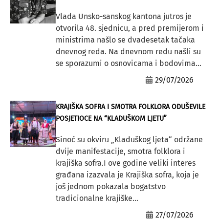
Vlada Unsko-sanskog kantona jutros je
otvorila 48. sjednicu, a pred premijerom i
ministrima našlo se dvadesetak tačaka
dnevnog reda. Na dnevnom redu našli su
se sporazumi o osnovicama i bodovima...
29/07/2026
KRAJIŠKA SOFRA I SMOTRA FOLKLORA ODUŠEVILE
POSJETIOCE NA “KLADUŠKOM LJETU”
Sinoć su okviru „Kladuškog ljeta“ održane
dvije manifestacije, smotra folklora i
krajiška sofra.I ove godine veliki interes
građana izazvala je Krajiška sofra, koja je
još jednom pokazala bogatstvo
tradicionalne krajiške...
27/07/2026