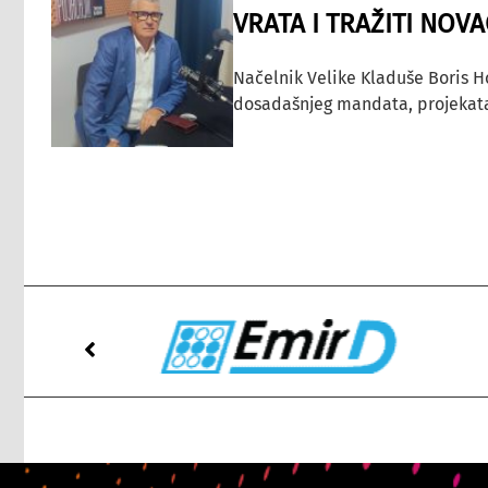
VRATA I TRAŽITI NOV
Načelnik Velike Kladuše Boris H
dosadašnjeg mandata, projekata ko