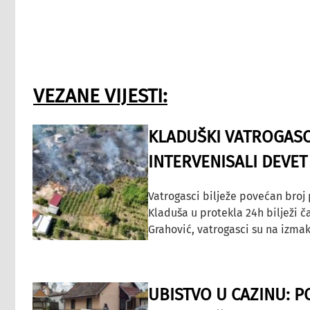
VEZANE VIJESTI:
KLADUŠKI VATROGASC
INTERVENISALI DEVET
Vatrogasci bilježe povećan broj
Kladuša u protekla 24h bilježi č
Grahović, vatrogasci su na izmak
UBISTVO U CAZINU: P