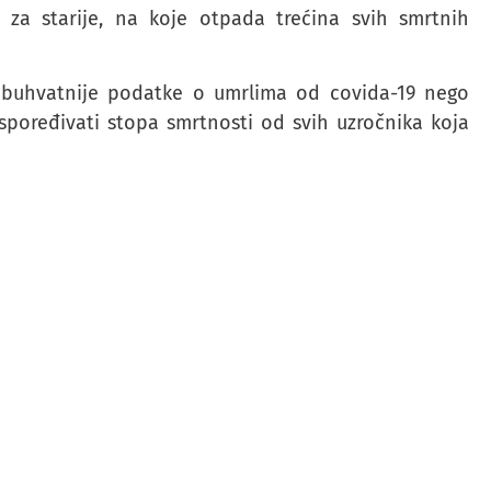
a starije, na koje otpada trećina svih smrtnih
veobuhvatnije podatke o umrlima od covida-19 nego
poređivati stopa smrtnosti od svih uzročnika koja