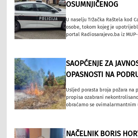
OSUMNJIČENOG
U naselju Tržačka Raštela kod C
osobe, tokom kojeg je upotrijeb
portal Radiosarajevo.ba iz MUP-
SAOPĆENJE ZA JAVNO
OPASNOSTI NA PODRU
Usljed porasta broja požara na p
propisa ozabrani nekontrolisano
obraćamo se ovimalarmantnim up
NAČELNIK BORIS HORV