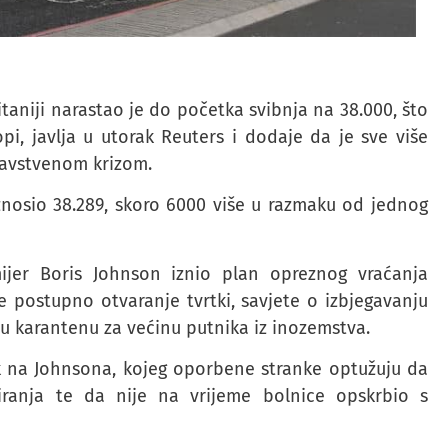
itaniji narastao je do početka svibnja na 38.000, što
pi, javlja u utorak Reuters i dodaje da je sve više
dravstvenom krizom.
iznosio 38.289, skoro 6000 više u razmaku od jednog
ijer Boris Johnson iznio plan opreznog vraćanja
e postupno otvaranje tvrtki, savjete o izbjegavanju
u karantenu za većinu putnika iz inozemstva.
sak na Johnsona, kojeg oporbene stranke optužuju da
ranja te da nije na vrijeme bolnice opskrbio s