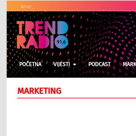
Američki zakonodavci tra
POČETNA
VIJESTI
PODCAST
MARK
MARKETING