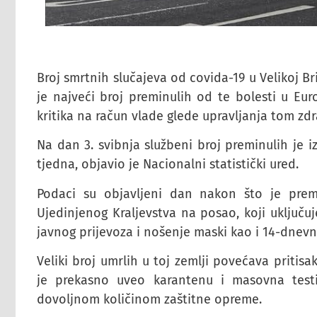
Broj smrtnih slučajeva od covida-19 u Velikoj Br
je najveći broj preminulih od te bolesti u Euro
kritika na račun vlade glede upravljanja tom z
Na dan 3. svibnja službeni broj preminulih je 
tjedna, objavio je Nacionalni statistički ured.
Podaci su objavljeni dan nakon što je prem
Ujedinjenog Kraljevstva na posao, koji uključuj
javnog prijevoza i nošenje maski kao i 14-dnevn
Veliki broj umrlih u toj zemlji povećava priti
je prekasno uveo karantenu i masovna testi
dovoljnom količinom zaštitne opreme.