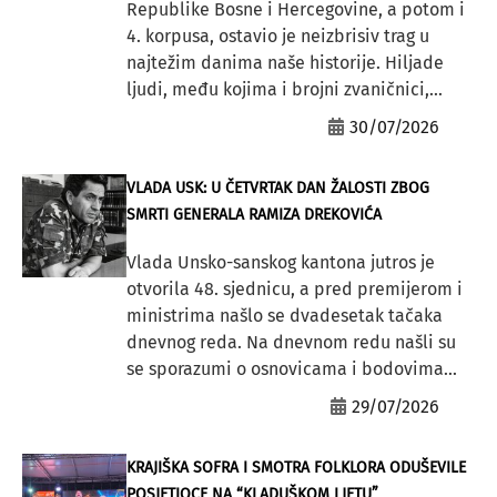
Republike Bosne i Hercegovine, a potom i
4. korpusa, ostavio je neizbrisiv trag u
najtežim danima naše historije. Hiljade
ljudi, među kojima i brojni zvaničnici,...
30/07/2026
VLADA USK: U ČETVRTAK DAN ŽALOSTI ZBOG
SMRTI GENERALA RAMIZA DREKOVIĆA
Vlada Unsko-sanskog kantona jutros je
otvorila 48. sjednicu, a pred premijerom i
ministrima našlo se dvadesetak tačaka
dnevnog reda. Na dnevnom redu našli su
se sporazumi o osnovicama i bodovima...
29/07/2026
KRAJIŠKA SOFRA I SMOTRA FOLKLORA ODUŠEVILE
POSJETIOCE NA “KLADUŠKOM LJETU”