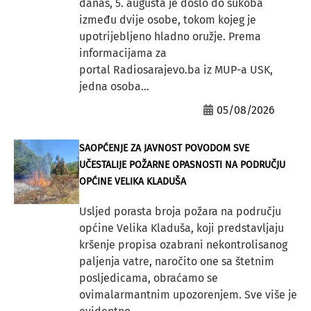
danas, 5. augusta je došlo do sukoba
između dvije osobe, tokom kojeg je
upotrijebljeno hladno oružje. Prema
informacijama za
portal Radiosarajevo.ba iz MUP-a USK,
jedna osoba...
05/08/2026
SAOPĆENJE ZA JAVNOST POVODOM SVE
UČESTALIJE POŽARNE OPASNOSTI NA PODRUČJU
OPĆINE VELIKA KLADUŠA
Usljed porasta broja požara na području
općine Velika Kladuša, koji predstavljaju
kršenje propisa ozabrani nekontrolisanog
paljenja vatre, naročito one sa štetnim
posljedicama, obraćamo se
ovimalarmantnim upozorenjem. Sve više je