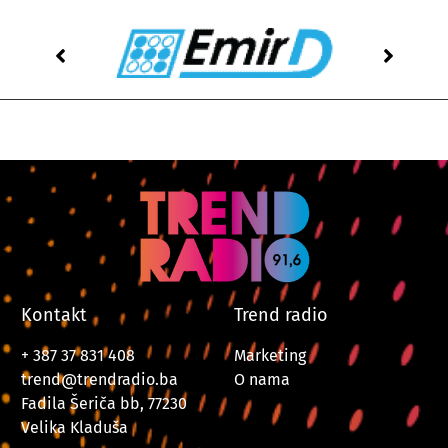
Kontakt
Trend radio
+ 387 37 831 408
Marketing
trend@trendradio.ba
O nama
Fadila Šeriča bb, 77230
Velika Kladuša