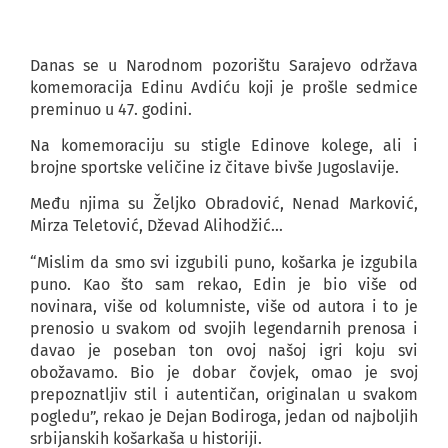
Danas se u Narodnom pozorištu Sarajevo održava
komemoracija Edinu Avdiću koji je prošle sedmice
preminuo u 47. godini.
Na komemoraciju su stigle Edinove kolege, ali i
brojne sportske veličine iz čitave bivše Jugoslavije.
Među njima su Željko Obradović, Nenad Marković,
Mirza Teletović, Dževad Alihodžić…
“Mislim da smo svi izgubili puno, košarka je izgubila
puno. Kao što sam rekao, Edin je bio više od
novinara, više od kolumniste, više od autora i to je
prenosio u svakom od svojih legendarnih prenosa i
davao je poseban ton ovoj našoj igri koju svi
obožavamo. Bio je dobar čovjek, omao je svoj
prepoznatljiv stil i autentičan, originalan u svakom
pogledu”, rekao je Dejan Bodiroga, jedan od najboljih
srbijanskih košarkaša u historiji.