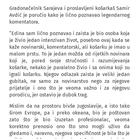
Gradonačelnik Sarajeva i proslavljeni košarkaš Samir
Avdić je poručio kako je lično poznavao legendarnog
komentatora.
“Edina sam lično poznavao i zaista je bio osoba koja
je živio jedan intenzivan život, posebno ovaj kada se
kaže novinarski, komentatorski, ali košarku je imao u
malom prstu. To je jedan možda od rijetkih novinara
koji je, pored svoje stručnosti i razumijevanja
košarke, nekako je paralelno živio i sa onima koji su
igrali košarku. Njegov odlazak zaista je veliki jedan
gubitak, ne samo za novinarstvo nego za njegove
prijatelje i ono što je veoma važno i za njegovu
porodicu, jer ostavio je dubok trag.
Mislim da na prostoru bivše Jugoslavije, a isto tako
širom Evrope, pa i preko okeana, bio je poštovan
zato što je bio izuzetan profesionalac, veoma
korektno prenosio ono što smo mogli uživo da
gledamo i, naravno, njegova specifičnost je bila što je