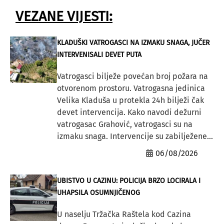
VEZANE VIJESTI:
KLADUŠKI VATROGASCI NA IZMAKU SNAGA, JUČER
INTERVENISALI DEVET PUTA
Vatrogasci bilježe povećan broj požara na
otvorenom prostoru. Vatrogasna jedinica
Velika Kladuša u protekla 24h bilježi čak
devet intervencija. Kako navodi dežurni
vatrogasac Grahović, vatrogasci su na
izmaku snaga. Intervencije su zabilježene...
06/08/2026
UBISTVO U CAZINU: POLICIJA BRZO LOCIRALA I
UHAPSILA OSUMNJIČENOG
U naselju Tržačka Raštela kod Cazina