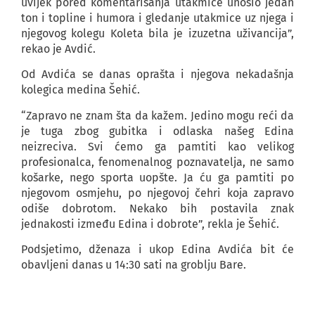
uvijek pored komentarisanja utakmice unosio jedan
ton i topline i humora i gledanje utakmice uz njega i
njegovog kolegu Koleta bila je izuzetna uživancija”,
rekao je Avdić.
Od Avdića se danas oprašta i njegova nekadašnja
kolegica medina Šehić.
“Zapravo ne znam šta da kažem. Jedino mogu reći da
je tuga zbog gubitka i odlaska našeg Edina
neizreciva. Svi ćemo ga pamtiti kao velikog
profesionalca, fenomenalnog poznavatelja, ne samo
košarke, nego sporta uopšte. Ja ću ga pamtiti po
njegovom osmjehu, po njegovoj čehri koja zapravo
odiše dobrotom. Nekako bih postavila znak
jednakosti između Edina i dobrote”, rekla je Šehić.
Podsjetimo, dženaza i ukop Edina Avdića bit će
obavljeni danas u 14:30 sati na groblju Bare.