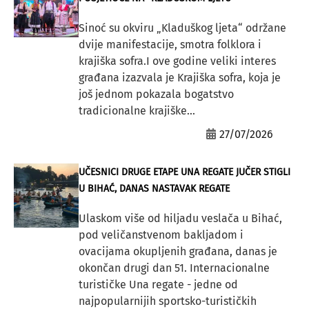
Sinoć su okviru „Kladuškog ljeta“ održane
dvije manifestacije, smotra folklora i
krajiška sofra.I ove godine veliki interes
građana izazvala je Krajiška sofra, koja je
još jednom pokazala bogatstvo
tradicionalne krajiške...
27/07/2026
UČESNICI DRUGE ETAPE UNA REGATE JUČER STIGLI
U BIHAĆ, DANAS NASTAVAK REGATE
Ulaskom više od hiljadu veslača u Bihać,
pod veličanstvenom bakljadom i
ovacijama okupljenih građana, danas je
okončan drugi dan 51. Internacionalne
turističke Una regate - jedne od
najpopularnijih sportsko-turističkih