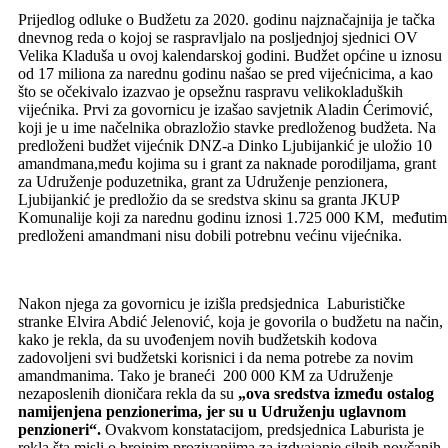
Prijedlog odluke o Budžetu za 2020. godinu najznačajnija je tačka
dnevnog reda o kojoj se raspravljalo na posljednjoj sjednici OV
Velika Kladuša u ovoj kalendarskoj godini. Budžet općine u iznosu
od 17 miliona za narednu godinu našao se pred vijećnicima, a kao
što se očekivalo izazvao je opsežnu raspravu velikokladuških
vijećnika. Prvi za govornicu je izašao savjetnik Aladin Ćerimović,
koji je u ime načelnika obrazložio stavke predloženog budžeta. Na
predloženi budžet vijećnik DNZ-a Dinko Ljubijankić je uložio 10
amandmana,među kojima su i grant za naknade porodiljama, grant
za Udruženje poduzetnika, grant za Udruženje penzionera,
Ljubijankić je predložio da se sredstva skinu sa granta JKUP
Komunalije koji za narednu godinu iznosi 1.725 000 KM, međutim
predloženi amandmani nisu dobili potrebnu većinu vijećnika.
Nakon njega za govornicu je izišla predsjednica Laburističke
stranke Elvira Abdić Jelenović, koja je govorila o budžetu na način,
kako je rekla, da su uvođenjem novih budžetskih kodova
zadovoljeni svi budžetski korisnici i da nema potrebe za novim
amandmanima. Tako je braneći 200 000 KM za Udruženje
nezaposlenih dioničara rekla da su
„ova sredstva između ostalog
namijenjena penzionerima, jer su u Udruženju uglavnom
penzioneri“.
Ovakvom konstatacijom, predsjednica Laburista je
rekla šta misli o brojnim prozivanjima za izdvajanje silnih novčanih