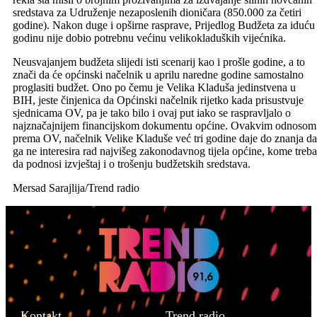
sredstava za Udruženje nezaposlenih dioničara (850.000 za četiri
godine). Nakon duge i opširne rasprave, Prijedlog Budžeta za iduću
godinu nije dobio potrebnu većinu velikokladuških vijećnika.
Neusvajanjem budžeta slijedi isti scenarij kao i prošle godine, a to
znači da će općinski načelnik u aprilu naredne godine samostalno
proglasiti budžet. Ono po čemu je Velika Kladuša jedinstvena u
BIH, jeste činjenica da Općinski načelnik rijetko kada prisustvuje
sjednicama OV, pa je tako bilo i ovaj put iako se raspravljalo o
najznačajnijem financijskom dokumentu općine. Ovakvim odnosom
prema OV, načelnik Velike Kladuše već tri godine daje do znanja da
ga ne interesira rad najvišeg zakonodavnog tijela općine, kome treba
da podnosi izvještaj i o trošenju budžetskih sredstava.
Mersad Sarajlija/Trend radio
Kontakt
Trend radio