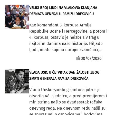
VELIKI BROJ LJUDI NA VLAKOVU: KLANJANA
DŽENAZA GENERALU RAMIZU DREKOVIĆU
Kao komandant 5. korpusa Armije
Republike Bosne i Hercegovine, a potom i
4. korpusa, ostavio je neizbrisiv trag u
najtežim danima naše historije. Hiljade
ljudi, među kojima i brojni zvaničnici,...
30/07/2026
VLADA USK: U ČETVRTAK DAN ŽALOSTI ZBOG
SMRTI GENERALA RAMIZA DREKOVIĆA
Vlada Unsko-sanskog kantona jutros je
otvorila 48. sjednicu, a pred premijerom i
ministrima našlo se dvadesetak tačaka
dnevnog reda. Na dnevnom redu našli su
se sporazumi o osnovicama i bodovima...