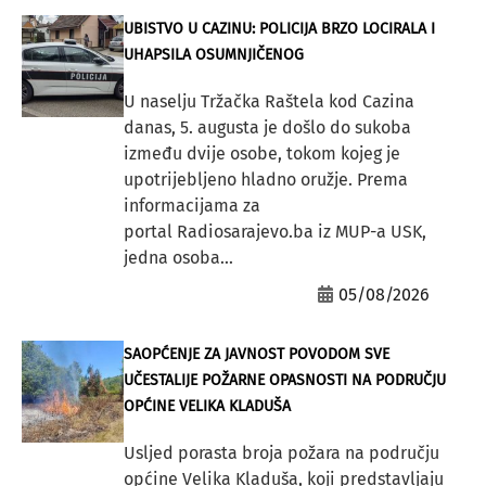
UBISTVO U CAZINU: POLICIJA BRZO LOCIRALA I
UHAPSILA OSUMNJIČENOG
U naselju Tržačka Raštela kod Cazina
danas, 5. augusta je došlo do sukoba
između dvije osobe, tokom kojeg je
upotrijebljeno hladno oružje. Prema
informacijama za
portal Radiosarajevo.ba iz MUP-a USK,
jedna osoba...
05/08/2026
SAOPĆENJE ZA JAVNOST POVODOM SVE
UČESTALIJE POŽARNE OPASNOSTI NA PODRUČJU
OPĆINE VELIKA KLADUŠA
Usljed porasta broja požara na području
općine Velika Kladuša, koji predstavljaju