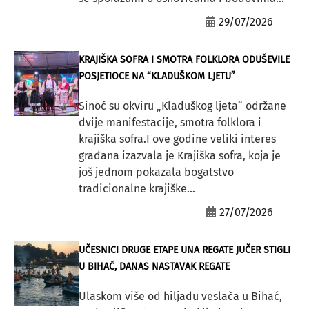
29/07/2026
KRAJIŠKA SOFRA I SMOTRA FOLKLORA ODUŠEVILE
POSJETIOCE NA “KLADUŠKOM LJETU”
Sinoć su okviru „Kladuškog ljeta“ održane
dvije manifestacije, smotra folklora i
krajiška sofra.I ove godine veliki interes
građana izazvala je Krajiška sofra, koja je
još jednom pokazala bogatstvo
tradicionalne krajiške...
27/07/2026
UČESNICI DRUGE ETAPE UNA REGATE JUČER STIGLI
U BIHAĆ, DANAS NASTAVAK REGATE
Ulaskom više od hiljadu veslača u Bihać,