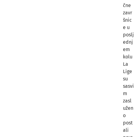
čne
zavr
šnic
e u
poslj
ednj
em
kolu
La
Lige
su
sasvi
m
zasl
užen
o
post
ali