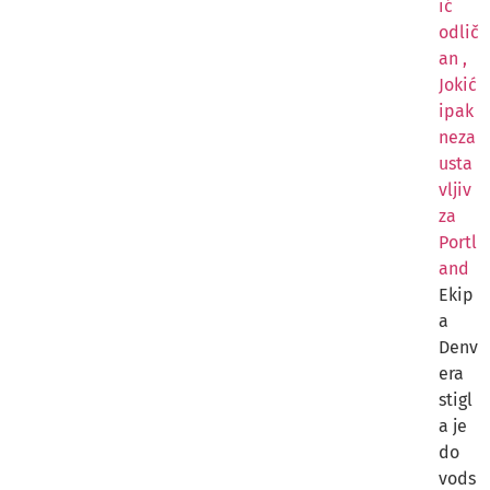
ić
odlič
an ,
Jokić
ipak
neza
usta
vljiv
za
Portl
and
Ekip
a
Denv
era
stigl
a je
do
vods