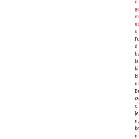
n
g
m
e
u
F
d
b
ls
ki
kl
u
B
ra
c
je
n
k
n