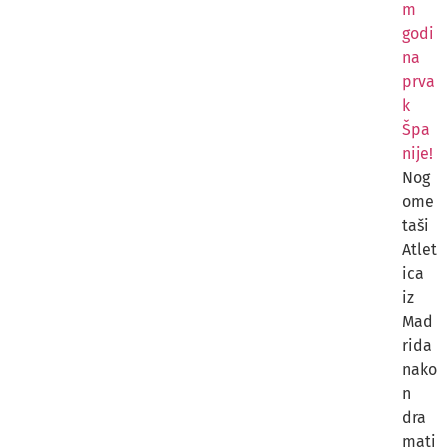
m
godi
na
prva
k
Špa
nije!
Nog
ome
taši
Atlet
ica
iz
Mad
rida
nako
n
dra
mati