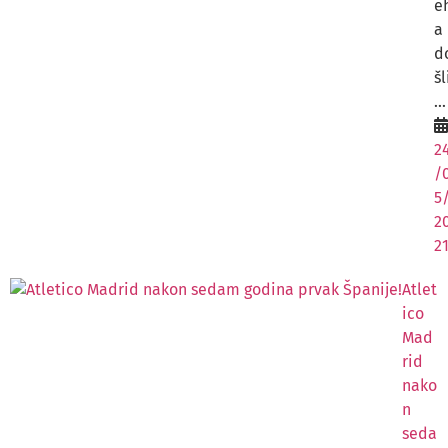
e
a
d
šl
...
2
/
5
2
2
Atlet
ico
Mad
rid
nako
n
seda