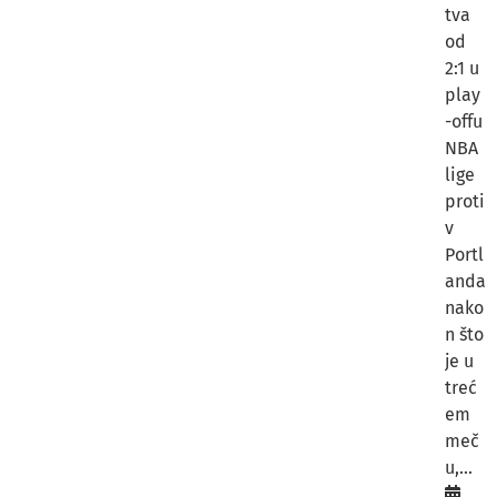
tva
od
2:1 u
play
-offu
NBA
lige
proti
v
Portl
anda
nako
n što
je u
treć
em
meč
u,...