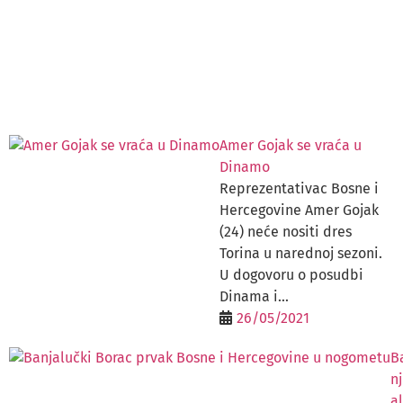
Amer Gojak se vraća u
Dinamo
Reprezentativac Bosne i
Hercegovine Amer Gojak
(24) neće nositi dres
Torina u narednoj sezoni.
U dogovoru o posudbi
Dinama i...
26/05/2021
B
nj
al