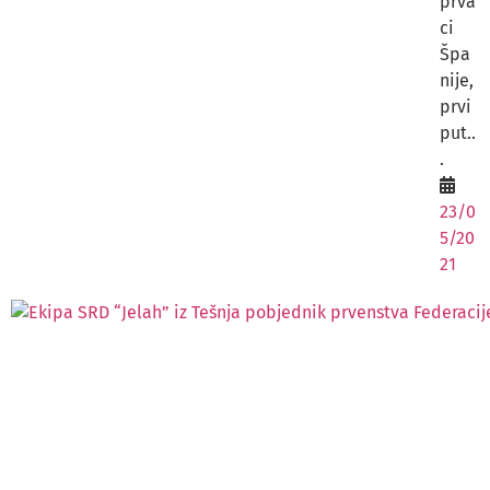
prva
ci
Špa
nije,
prvi
put..
.
23/0
5/20
21