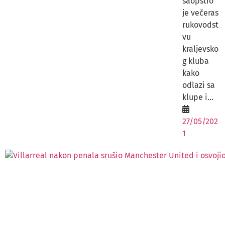
saopštio
je večeras
rukovodst
vu
kraljevsko
g kluba
kako
odlazi sa
klupe i...
27/05/202
1