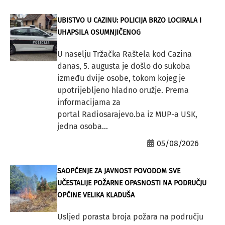
UBISTVO U CAZINU: POLICIJA BRZO LOCIRALA I
UHAPSILA OSUMNJIČENOG
U naselju Tržačka Raštela kod Cazina
danas, 5. augusta je došlo do sukoba
između dvije osobe, tokom kojeg je
upotrijebljeno hladno oružje. Prema
informacijama za
portal Radiosarajevo.ba iz MUP-a USK,
jedna osoba...
05/08/2026
SAOPĆENJE ZA JAVNOST POVODOM SVE
UČESTALIJE POŽARNE OPASNOSTI NA PODRUČJU
OPĆINE VELIKA KLADUŠA
Usljed porasta broja požara na području