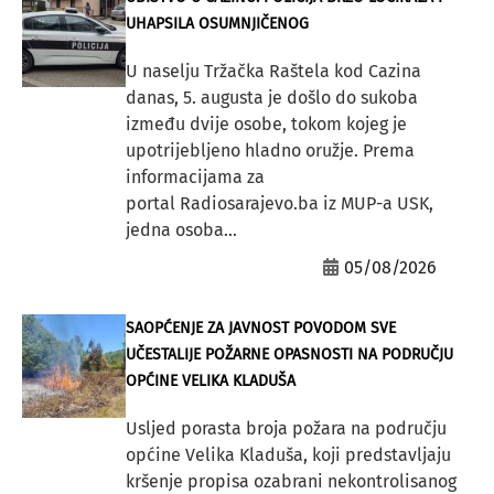
UHAPSILA OSUMNJIČENOG
U naselju Tržačka Raštela kod Cazina
danas, 5. augusta je došlo do sukoba
između dvije osobe, tokom kojeg je
upotrijebljeno hladno oružje. Prema
informacijama za
portal Radiosarajevo.ba iz MUP-a USK,
jedna osoba...
05/08/2026
SAOPĆENJE ZA JAVNOST POVODOM SVE
UČESTALIJE POŽARNE OPASNOSTI NA PODRUČJU
OPĆINE VELIKA KLADUŠA
Usljed porasta broja požara na području
općine Velika Kladuša, koji predstavljaju
kršenje propisa ozabrani nekontrolisanog