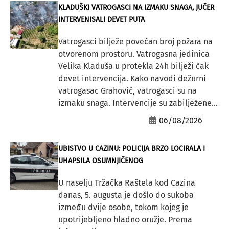
KLADUŠKI VATROGASCI NA IZMAKU SNAGA, JUČER
INTERVENISALI DEVET PUTA
Vatrogasci bilježe povećan broj požara na
otvorenom prostoru. Vatrogasna jedinica
Velika Kladuša u protekla 24h bilježi čak
devet intervencija. Kako navodi dežurni
vatrogasac Grahović, vatrogasci su na
izmaku snaga. Intervencije su zabilježene...
06/08/2026
UBISTVO U CAZINU: POLICIJA BRZO LOCIRALA I
UHAPSILA OSUMNJIČENOG
U naselju Tržačka Raštela kod Cazina
danas, 5. augusta je došlo do sukoba
između dvije osobe, tokom kojeg je
upotrijebljeno hladno oružje. Prema