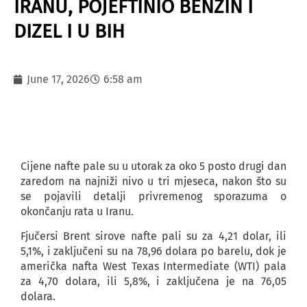
IRANU, POJEFTINIO BENZIN I
DIZEL I U BIH
June 17, 2026
6:58 am
Cijene nafte pale su u utorak za oko 5 posto drugi dan
zaredom na najniži nivo u tri mjeseca, nakon što su
se pojavili detalji privremenog sporazuma o
okončanju rata u Iranu.
Fjučersi Brent sirove nafte pali su za 4,21 dolar, ili
5,1%, i zaključeni su na 78,96 dolara po barelu, dok je
američka nafta West Texas Intermediate (WTI) pala
za 4,70 dolara, ili 5,8%, i zaključena je na 76,05
dolara.