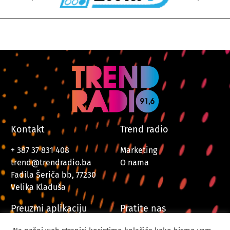
Kontakt
Trend radio
+ 387 37 831 408
Marketing
trend@trendradio.ba
O nama
Fadila Šeriča bb, 77230
Velika Kladuša
Preuzmi aplikaciju
Pratite nas