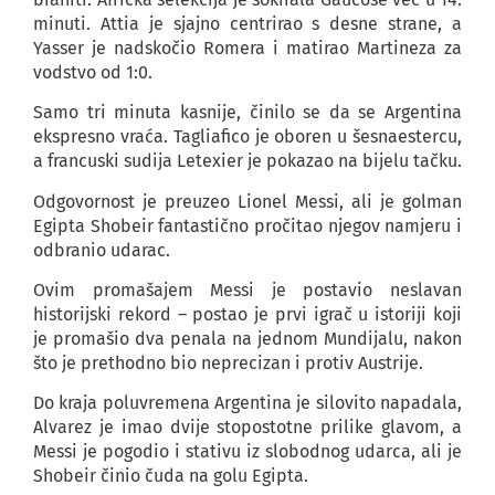
minuti. Attia je sjajno centrirao s desne strane, a
Yasser je nadskočio Romera i matirao Martineza za
vodstvo od 1:0.
Samo tri minuta kasnije, činilo se da se Argentina
ekspresno vraća. Tagliafico je oboren u šesnaestercu,
a francuski sudija Letexier je pokazao na bijelu tačku.
Odgovornost je preuzeo Lionel Messi, ali je golman
Egipta Shobeir fantastično pročitao njegov namjeru i
odbranio udarac.
Ovim promašajem Messi je postavio neslavan
historijski rekord – postao je prvi igrač u istoriji koji
je promašio dva penala na jednom Mundijalu, nakon
što je prethodno bio neprecizan i protiv Austrije.
Do kraja poluvremena Argentina je silovito napadala,
Alvarez je imao dvije stopostotne prilike glavom, a
Messi je pogodio i stativu iz slobodnog udarca, ali je
Shobeir činio čuda na golu Egipta.