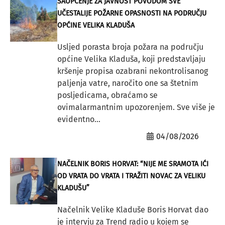
SAOPĆENJE ZA JAVNOST POVODOM SVE
UČESTALIJE POŽARNE OPASNOSTI NA PODRUČJU
OPĆINE VELIKA KLADUŠA
Usljed porasta broja požara na području
općine Velika Kladuša, koji predstavljaju
kršenje propisa ozabrani nekontrolisanog
paljenja vatre, naročito one sa štetnim
posljedicama, obraćamo se
ovimalarmantnim upozorenjem. Sve više je
evidentno...
04/08/2026
NAČELNIK BORIS HORVAT: “NIJE ME SRAMOTA IĆI
OD VRATA DO VRATA I TRAŽITI NOVAC ZA VELIKU
KLADUŠU”
Načelnik Velike Kladuše Boris Horvat dao
je intervju za Trend radio u kojem se