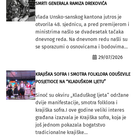
SMRTI GENERALA RAMIZA DREKOVIĆA
Vlada Unsko-sanskog kantona jutros je
otvorila 48. sjednicu, a pred premijerom i
ministrima našlo se dvadesetak tačaka
dnevnog reda. Na dnevnom redu našli su
se sporazumi o osnovicama i bodovima...
29/07/2026
KRAJIŠKA SOFRA I SMOTRA FOLKLORA ODUŠEVILE
POSJETIOCE NA “KLADUŠKOM LJETU”
Sinoć su okviru „Kladuškog ljeta“ održane
dvije manifestacije, smotra folklora i
krajiška sofra.I ove godine veliki interes
građana izazvala je Krajiška sofra, koja je
još jednom pokazala bogatstvo
tradicionalne krajiške...