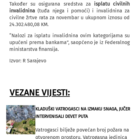
Također su osigurana sredstva za
isplatu civilnih
invalidnina
(tuđa njega i pomoći) i invalidnina za
civilne žrtve rata za novembar u ukupnom iznosu od
24.302.480,08 KM.
“Nalozi za isplatu invalidnina ovim kategorijama su
upućeni prema bankama”, saopćeno je iz Federalnog
ministarstva finansija.
Izvor: R Sarajevo
VEZANE VIJESTI:
KLADUŠKI VATROGASCI NA IZMAKU SNAGA, JUČER
INTERVENISALI DEVET PUTA
Vatrogasci bilježe povećan broj požara na
otvorenom prostoru. Vatrogasna jedinica