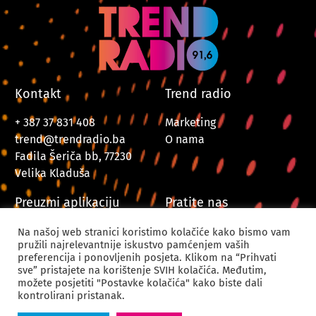
Kontakt
Trend radio
+ 387 37 831 408
Marketing
trend@trendradio.ba
O nama
Fadila Šeriča bb, 77230
Velika Kladuša
Preuzmi aplikaciju
Pratite nas
Na našoj web stranici koristimo kolačiće kako bismo vam
pružili najrelevantnije iskustvo pamćenjem vaših
preferencija i ponovljenih posjeta. Klikom na “Prihvati
sve” pristajete na korištenje SVIH kolačića. Međutim,
možete posjetiti "Postavke kolačića" kako biste dali
kontrolirani pristanak.
© 2024. Trend Radio Velika Kladuša. Sva prava zadržana.