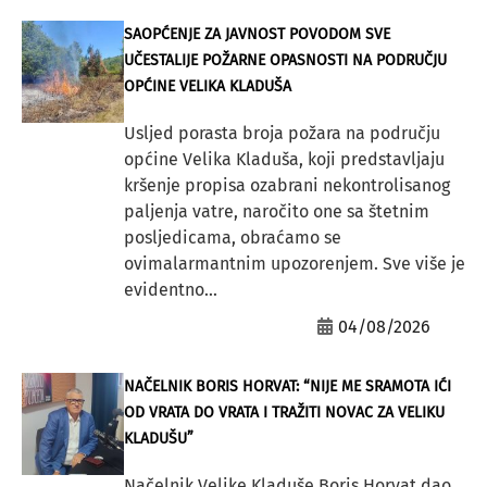
SAOPĆENJE ZA JAVNOST POVODOM SVE
UČESTALIJE POŽARNE OPASNOSTI NA PODRUČJU
OPĆINE VELIKA KLADUŠA
Usljed porasta broja požara na području
općine Velika Kladuša, koji predstavljaju
kršenje propisa ozabrani nekontrolisanog
paljenja vatre, naročito one sa štetnim
posljedicama, obraćamo se
ovimalarmantnim upozorenjem. Sve više je
evidentno...
04/08/2026
NAČELNIK BORIS HORVAT: “NIJE ME SRAMOTA IĆI
OD VRATA DO VRATA I TRAŽITI NOVAC ZA VELIKU
KLADUŠU”
Načelnik Velike Kladuše Boris Horvat dao