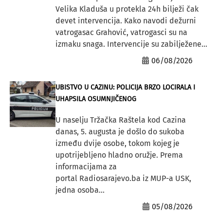
Velika Kladuša u protekla 24h bilježi čak
devet intervencija. Kako navodi dežurni
vatrogasac Grahović, vatrogasci su na
izmaku snaga. Intervencije su zabilježene...
06/08/2026
UBISTVO U CAZINU: POLICIJA BRZO LOCIRALA I
UHAPSILA OSUMNJIČENOG
U naselju Tržačka Raštela kod Cazina
danas, 5. augusta je došlo do sukoba
između dvije osobe, tokom kojeg je
upotrijebljeno hladno oružje. Prema
informacijama za
portal Radiosarajevo.ba iz MUP-a USK,
jedna osoba...
05/08/2026