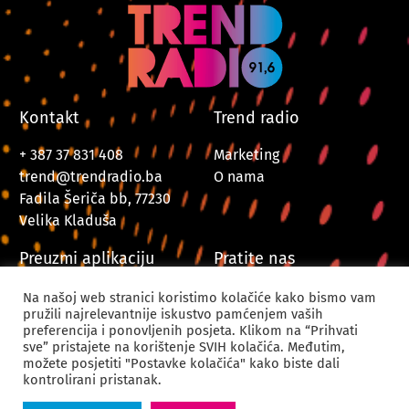
Kontakt
Trend radio
+ 387 37 831 408
Marketing
trend@trendradio.ba
O nama
Fadila Šeriča bb, 77230
Velika Kladuša
Preuzmi aplikaciju
Pratite nas
Na našoj web stranici koristimo kolačiće kako bismo vam
pružili najrelevantnije iskustvo pamćenjem vaših
preferencija i ponovljenih posjeta. Klikom na “Prihvati
sve” pristajete na korištenje SVIH kolačića. Međutim,
možete posjetiti "Postavke kolačića" kako biste dali
kontrolirani pristanak.
© 2024. Trend Radio Velika Kladuša. Sva prava zadržana.