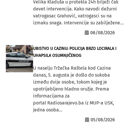
Velika Kladuša u protekla 24h bilježi čak
devet intervencija. Kako navodi dežurni
vatrogasac Grahović, vatrogasci su na
izmaku snaga. Intervencije su zabilježene...
06/08/2026
UBISTVO U CAZINU: POLICIJA BRZO LOCIRALA I
UHAPSILA OSUMNJIČENOG
U naselju Tržačka Raštela kod Cazina
danas, 5. augusta je došlo do sukoba
između dvije osobe, tokom kojeg je
upotrijebljeno hladno oružje. Prema
informacijama za
portal Radiosarajevo.ba iz MUP-a USK,
jedna osoba...
05/08/2026