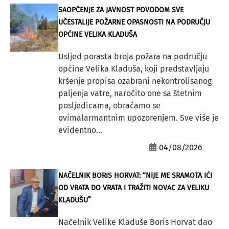
SAOPĆENJE ZA JAVNOST POVODOM SVE
UČESTALIJE POŽARNE OPASNOSTI NA PODRUČJU
OPĆINE VELIKA KLADUŠA
Usljed porasta broja požara na području
općine Velika Kladuša, koji predstavljaju
kršenje propisa ozabrani nekontrolisanog
paljenja vatre, naročito one sa štetnim
posljedicama, obraćamo se
ovimalarmantnim upozorenjem. Sve više je
evidentno...
04/08/2026
NAČELNIK BORIS HORVAT: “NIJE ME SRAMOTA IĆI
OD VRATA DO VRATA I TRAŽITI NOVAC ZA VELIKU
KLADUŠU”
Načelnik Velike Kladuše Boris Horvat dao