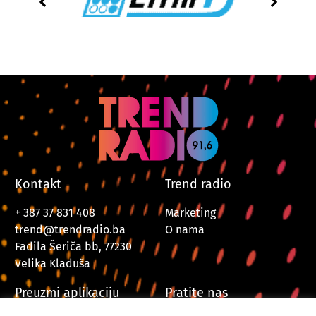
Kontakt
Trend radio
+ 387 37 831 408
Marketing
trend@trendradio.ba
O nama
Fadila Šeriča bb, 77230
Velika Kladuša
Preuzmi aplikaciju
Pratite nas