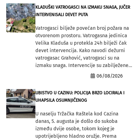
KLADUŠKI VATROGASCI NA IZMAKU SNAGA, JUČER
INTERVENISALI DEVET PUTA
Vatrogasci bilježe povećan broj požara na
otvorenom prostoru. Vatrogasna jedinica
Velika Kladuša u protekla 24h bilježi čak
devet intervencija. Kako navodi dežurni
vatrogasac Grahović, vatrogasci su na
izmaku snaga. Intervencije su zabilježene...
06/08/2026
UBISTVO U CAZINU: POLICIJA BRZO LOCIRALA I
UHAPSILA OSUMNJIČENOG
U naselju Tržačka Raštela kod Cazina
danas, 5. augusta je došlo do sukoba
između dvije osobe, tokom kojeg je
upotrijebljeno hladno oružje. Prema