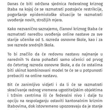
Danas će biti održana sjednica Federalnog kriznog
štaba na kojoj će se razmatrati postojeće restrikcije,
pogoršanje epidemiološke situacije te razmatrati
uvođenje novih, strožijih mjera.
Kako nezvanično saznajemo, članovi kriznog štaba će
razmatrati naredbu uvođenja online nastave za sve
starije učenike od 5. razreda osnovne škole, kao i za
sve razrede srednjih škola.
To bi značilo da će redovnu nastavu najmanje u
narednih 14 dana pohađati samo učenici od prvog
do četvrtog razreda osnovne škole, a da će ostalima
biti ukinut kombinovani model te će se u potpunosti
prebaciti na online nastavu.
Bit će zanimljivo vidjeti i da li će se razmatrati
skraćivanje radnog vremena ugostiteljskim objektima
i tržnim centrima ili će federalni nivo i dalje tu
opciju na raspolaganju ostaviti kantonalnim kriznim
štabovima, dok istovremeno upozoravaju da je stanje