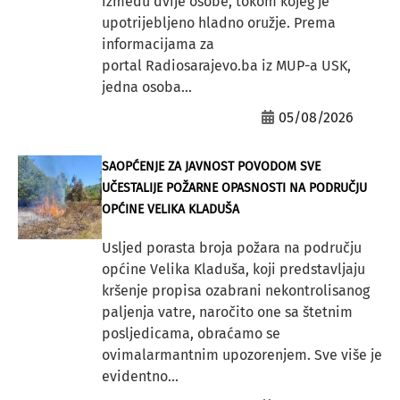
između dvije osobe, tokom kojeg je
upotrijebljeno hladno oružje. Prema
informacijama za
portal Radiosarajevo.ba iz MUP-a USK,
jedna osoba...
05/08/2026
SAOPĆENJE ZA JAVNOST POVODOM SVE
UČESTALIJE POŽARNE OPASNOSTI NA PODRUČJU
OPĆINE VELIKA KLADUŠA
Usljed porasta broja požara na području
općine Velika Kladuša, koji predstavljaju
kršenje propisa ozabrani nekontrolisanog
paljenja vatre, naročito one sa štetnim
posljedicama, obraćamo se
ovimalarmantnim upozorenjem. Sve više je
evidentno...