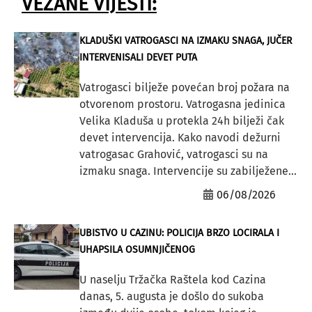
VEZANE VIJESTI:
KLADUŠKI VATROGASCI NA IZMAKU SNAGA, JUČER
INTERVENISALI DEVET PUTA
Vatrogasci bilježe povećan broj požara na
otvorenom prostoru. Vatrogasna jedinica
Velika Kladuša u protekla 24h bilježi čak
devet intervencija. Kako navodi dežurni
vatrogasac Grahović, vatrogasci su na
izmaku snaga. Intervencije su zabilježene...
06/08/2026
UBISTVO U CAZINU: POLICIJA BRZO LOCIRALA I
UHAPSILA OSUMNJIČENOG
U naselju Tržačka Raštela kod Cazina
danas, 5. augusta je došlo do sukoba