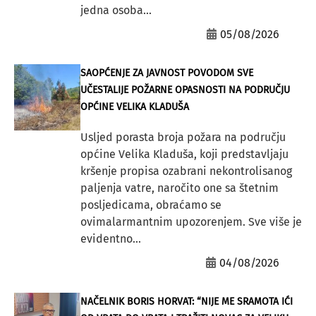
jedna osoba...
05/08/2026
SAOPĆENJE ZA JAVNOST POVODOM SVE
UČESTALIJE POŽARNE OPASNOSTI NA PODRUČJU
OPĆINE VELIKA KLADUŠA
Usljed porasta broja požara na području
općine Velika Kladuša, koji predstavljaju
kršenje propisa ozabrani nekontrolisanog
paljenja vatre, naročito one sa štetnim
posljedicama, obraćamo se
ovimalarmantnim upozorenjem. Sve više je
evidentno...
04/08/2026
NAČELNIK BORIS HORVAT: “NIJE ME SRAMOTA IĆI