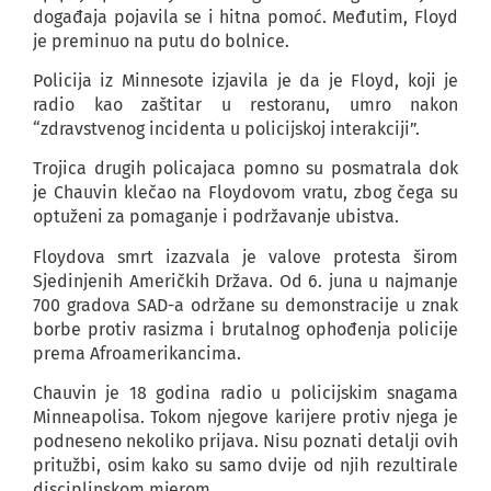
događaja pojavila se i hitna pomoć. Međutim, Floyd
je preminuo na putu do bolnice.
Policija iz Minnesote izjavila je da je Floyd, koji je
radio kao zaštitar u restoranu, umro nakon
“zdravstvenog incidenta u policijskoj interakciji”.
Trojica drugih policajaca pomno su posmatrala dok
je Chauvin klečao na Floydovom vratu, zbog čega su
optuženi za pomaganje i podržavanje ubistva.
Floydova smrt izazvala je valove protesta širom
Sjedinjenih Američkih Država. Od 6. juna u najmanje
700 gradova SAD-a održane su demonstracije u znak
borbe protiv rasizma i brutalnog ophođenja policije
prema Afroamerikancima.
Chauvin je 18 godina radio u policijskim snagama
Minneapolisa. Tokom njegove karijere protiv njega je
podneseno nekoliko prijava. Nisu poznati detalji ovih
pritužbi, osim kako su samo dvije od njih rezultirale
disciplinskom mjerom.