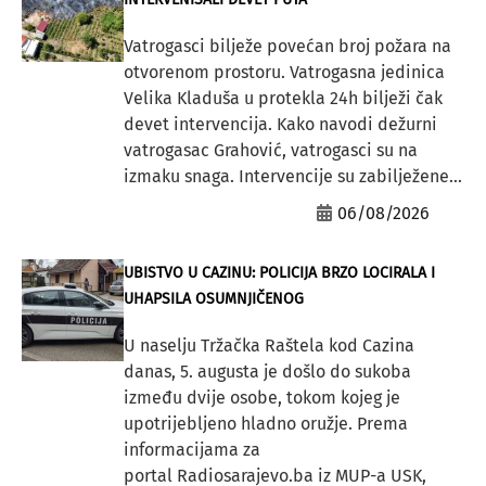
Vatrogasci bilježe povećan broj požara na
otvorenom prostoru. Vatrogasna jedinica
Velika Kladuša u protekla 24h bilježi čak
devet intervencija. Kako navodi dežurni
vatrogasac Grahović, vatrogasci su na
izmaku snaga. Intervencije su zabilježene...
06/08/2026
UBISTVO U CAZINU: POLICIJA BRZO LOCIRALA I
UHAPSILA OSUMNJIČENOG
U naselju Tržačka Raštela kod Cazina
danas, 5. augusta je došlo do sukoba
između dvije osobe, tokom kojeg je
upotrijebljeno hladno oružje. Prema
informacijama za
portal Radiosarajevo.ba iz MUP-a USK,