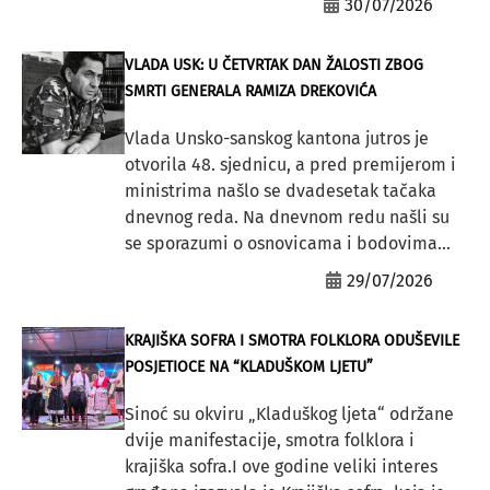
30/07/2026
VLADA USK: U ČETVRTAK DAN ŽALOSTI ZBOG
SMRTI GENERALA RAMIZA DREKOVIĆA
Vlada Unsko-sanskog kantona jutros je
otvorila 48. sjednicu, a pred premijerom i
ministrima našlo se dvadesetak tačaka
dnevnog reda. Na dnevnom redu našli su
se sporazumi o osnovicama i bodovima...
29/07/2026
KRAJIŠKA SOFRA I SMOTRA FOLKLORA ODUŠEVILE
POSJETIOCE NA “KLADUŠKOM LJETU”
Sinoć su okviru „Kladuškog ljeta“ održane
dvije manifestacije, smotra folklora i
krajiška sofra.I ove godine veliki interes