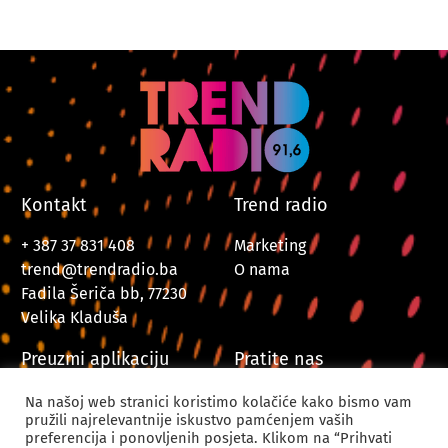
Kontakt
Trend radio
+ 387 37 831 408
Marketing
trend@trendradio.ba
O nama
Fadila Šeriča bb, 77230
Velika Kladuša
Preuzmi aplikaciju
Pratite nas
Na našoj web stranici koristimo kolačiće kako bismo vam
pružili najrelevantnije iskustvo pamćenjem vaših
preferencija i ponovljenih posjeta. Klikom na “Prihvati