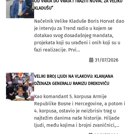
OD VRATA DO VRATA I TRAŽITI NOVAC ZA VELIKU
KLADUŠU”
Načelnik Velike Kladuše Boris Horvat dao
je intervju za Trend radio u kojem se
dotakao svog dosadašnjeg mandata,
projekata koji su urađeni i onih koji su u
fazi realizacije. Prvi...
31/07/2026
VELIKI BROJ LJUDI NA VLAKOVU: KLANJANA
DŽENAZA GENERALU RAMIZU DREKOVIĆU
Kao komandant 5. korpusa Armije
Republike Bosne i Hercegovine, a potom i
4. korpusa, ostavio je neizbrisiv trag u
najtežim danima naše historije. Hiljade
ljudi, među kojima i brojni zvaničnici,...