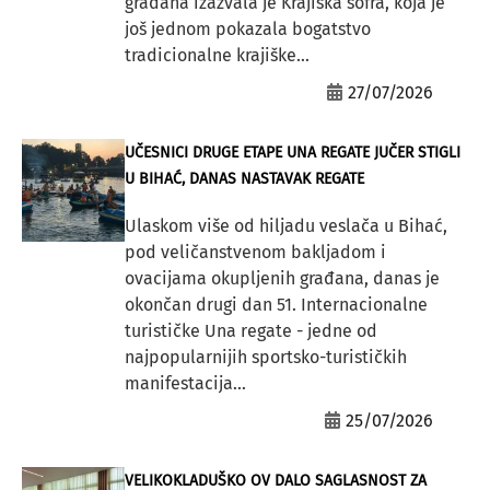
građana izazvala je Krajiška sofra, koja je
još jednom pokazala bogatstvo
tradicionalne krajiške...
27/07/2026
UČESNICI DRUGE ETAPE UNA REGATE JUČER STIGLI
U BIHAĆ, DANAS NASTAVAK REGATE
Ulaskom više od hiljadu veslača u Bihać,
pod veličanstvenom bakljadom i
ovacijama okupljenih građana, danas je
okončan drugi dan 51. Internacionalne
turističke Una regate - jedne od
najpopularnijih sportsko-turističkih
manifestacija...
25/07/2026
VELIKOKLADUŠKO OV DALO SAGLASNOST ZA