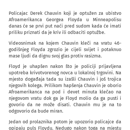
Policajac Derek Chauvin koji je optužen za ubistvo
Afroamerikanca Georgea Floyda u Minneapolisu
danas će se prvi put naći pred sudom kada će imati
priliku priznati da je kriv ili odbaciti optužbe.
Videosnimak na kojem Chauvin kleči na vratu 46-
godišnjeg Floyda zgrozio je cijeli svijet i potaknuo
mase ljudi da dignu svoj glas protiv rasizma.
Floyd je uhapšen nakon što je policiji prijavljena
upotreba krivotvorenog novca u lokalnoj trgovini. Na
mjesto događaja tada su izašli Chauvin i još trojica
njegovih kolega. Prilikom hapšenja Chauvin je oborio
Afroamerikanca na pod i devet minuta klečao na
njegovom vratu dok ga je Floyd molio da ga pusti i
govorio da ne može disati. Chauvin mu je na to
odgovorio da bude miran.
Jedan od prolaznika potom je upozorio policajce da
opipaju puls Floydu. Nedugo nakon toga na mjestu