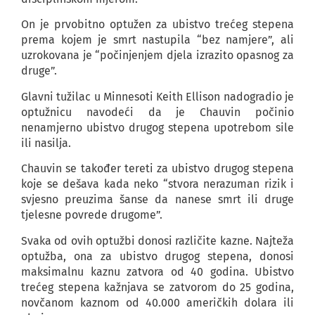
On je prvobitno optužen za ubistvo trećeg stepena
prema kojem je smrt nastupila “bez namjere”, ali
uzrokovana je “počinjenjem djela izrazito opasnog za
druge”.
Glavni tužilac u Minnesoti Keith Ellison nadogradio je
optužnicu navodeći da je Chauvin počinio
nenamjerno ubistvo drugog stepena upotrebom sile
ili nasilja.
Chauvin se također tereti za ubistvo drugog stepena
koje se dešava kada neko “stvora nerazuman rizik i
svjesno preuzima šanse da nanese smrt ili druge
tjelesne povrede drugome”.
Svaka od ovih optužbi donosi različite kazne. Najteža
optužba, ona za ubistvo drugog stepena, donosi
maksimalnu kaznu zatvora od 40 godina. Ubistvo
trećeg stepena kažnjava se zatvorom do 25 godina,
novčanom kaznom od 40.000 američkih dolara ili