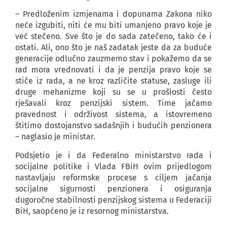
– Predloženim izmjenama i dopunama Zakona niko
neće izgubiti, niti će mu biti umanjeno pravo koje je
već stečeno. Sve što je do sada zatečeno, tako će i
ostati. Ali, ono što je naš zadatak jeste da za buduće
generacije odlučno zauzmemo stav i pokažemo da se
rad mora vrednovati i da je penzija pravo koje se
stiče iz rada, a ne kroz različite statuse, zasluge ili
druge mehanizme koji su se u prošlosti često
rješavali kroz penzijski sistem. Time jačamo
pravednost i održivost sistema, a istovremeno
štitimo dostojanstvo sadašnjih i budućih penzionera
– naglasio je ministar.
Podsjetio je i da Federalno ministarstvo rada i
socijalne politike i Vlada FBiH ovim prijedlogom
nastavljaju reformske procese s ciljem jačanja
socijalne sigurnosti penzionera i osiguranja
dugoročne stabilnosti penzijskog sistema u Federaciji
BiH, saopćeno je iz resornog ministarstva.