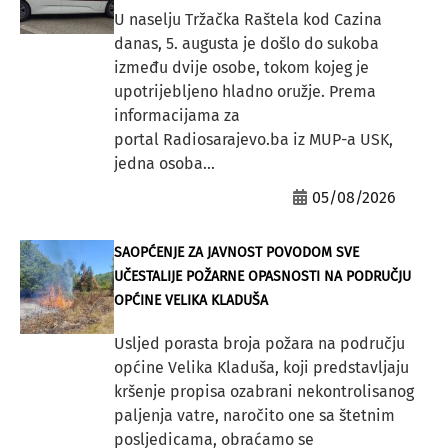
U naselju Tržačka Raštela kod Cazina
danas, 5. augusta je došlo do sukoba
između dvije osobe, tokom kojeg je
upotrijebljeno hladno oružje. Prema
informacijama za
portal Radiosarajevo.ba iz MUP-a USK,
jedna osoba...
05/08/2026
SAOPĆENJE ZA JAVNOST POVODOM SVE
UČESTALIJE POŽARNE OPASNOSTI NA PODRUČJU
OPĆINE VELIKA KLADUŠA
Usljed porasta broja požara na području
općine Velika Kladuša, koji predstavljaju
kršenje propisa ozabrani nekontrolisanog
paljenja vatre, naročito one sa štetnim
posljedicama, obraćamo se