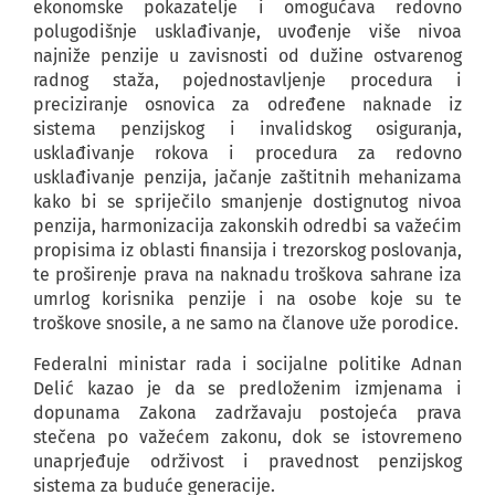
ekonomske pokazatelje i omogućava redovno
polugodišnje usklađivanje, uvođenje više nivoa
najniže penzije u zavisnosti od dužine ostvarenog
radnog staža, pojednostavljenje procedura i
preciziranje osnovica za određene naknade iz
sistema penzijskog i invalidskog osiguranja,
usklađivanje rokova i procedura za redovno
usklađivanje penzija, jačanje zaštitnih mehanizama
kako bi se spriječilo smanjenje dostignutog nivoa
penzija, harmonizacija zakonskih odredbi sa važećim
propisima iz oblasti finansija i trezorskog poslovanja,
te proširenje prava na naknadu troškova sahrane iza
umrlog korisnika penzije i na osobe koje su te
troškove snosile, a ne samo na članove uže porodice.
Federalni ministar rada i socijalne politike Adnan
Delić kazao je da se predloženim izmjenama i
dopunama Zakona zadržavaju postojeća prava
stečena po važećem zakonu, dok se istovremeno
unaprjeđuje održivost i pravednost penzijskog
sistema za buduće generacije.