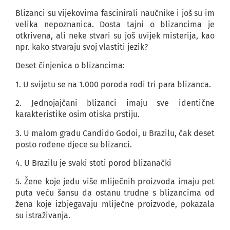
Blizanci su vijekovima fascinirali naučnike i još su im
velika nepoznanica. Dosta tajni o blizancima je
otkrivena, ali neke stvari su još uvijek misterija, kao
npr. kako stvaraju svoj vlastiti jezik?
Deset činjenica o blizancima:
1. U svijetu se na 1.000 poroda rodi tri para blizanca.
2. Jednojajčani blizanci imaju sve identične
karakteristike osim otiska prstiju.
3. U malom gradu Candido Godoi, u Brazilu, čak deset
posto rođene djece su blizanci.
4. U Brazilu je svaki stoti porod blizanački
5. Žene koje jedu više mliječnih proizvoda imaju pet
puta veću šansu da ostanu trudne s blizancima od
žena koje izbjegavaju mliječne proizvode, pokazala
su istraživanja.