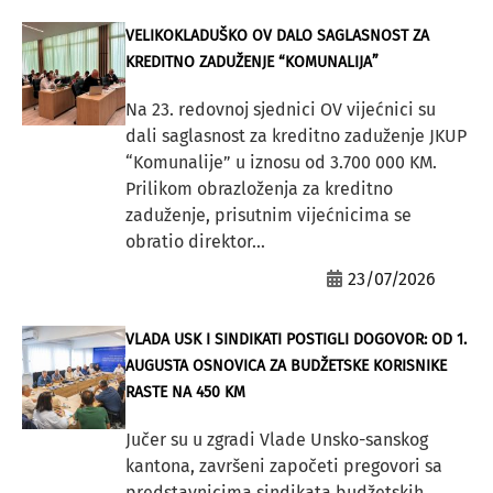
VELIKOKLADUŠKO OV DALO SAGLASNOST ZA
KREDITNO ZADUŽENJE “KOMUNALIJA”
Na 23. redovnoj sjednici OV vijećnici su
dali saglasnost za kreditno zaduženje JKUP
“Komunalije” u iznosu od 3.700 000 KM.
Prilikom obrazloženja za kreditno
zaduženje, prisutnim vijećnicima se
obratio direktor...
23/07/2026
VLADA USK I SINDIKATI POSTIGLI DOGOVOR: OD 1.
AUGUSTA OSNOVICA ZA BUDŽETSKE KORISNIKE
RASTE NA 450 KM
Jučer su u zgradi Vlade Unsko-sanskog
kantona, završeni započeti pregovori sa
predstavnicima sindikata budžetskih