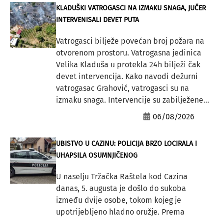
KLADUŠKI VATROGASCI NA IZMAKU SNAGA, JUČER
INTERVENISALI DEVET PUTA
Vatrogasci bilježe povećan broj požara na
otvorenom prostoru. Vatrogasna jedinica
Velika Kladuša u protekla 24h bilježi čak
devet intervencija. Kako navodi dežurni
vatrogasac Grahović, vatrogasci su na
izmaku snaga. Intervencije su zabilježene...
06/08/2026
UBISTVO U CAZINU: POLICIJA BRZO LOCIRALA I
UHAPSILA OSUMNJIČENOG
U naselju Tržačka Raštela kod Cazina
danas, 5. augusta je došlo do sukoba
između dvije osobe, tokom kojeg je
upotrijebljeno hladno oružje. Prema