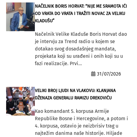
NAČELNIK BORIS HORVAT: “NIJE ME SRAMOTA IĆI
OD VRATA DO VRATA I TRAŽITI NOVAC ZA VELIKU
KLADUŠU”
Načelnik Velike Kladuše Boris Horvat dao
je intervju za Trend radio u kojem se
dotakao svog dosadašnjeg mandata,
projekata koji su urađeni i onih koji su u
fazi realizacije. Prvi...
31/07/2026
VELIKI BROJ LJUDI NA VLAKOVU: KLANJANA
DŽENAZA GENERALU RAMIZU DREKOVIĆU
Kao komandant 5. korpusa Armije
Republike Bosne i Hercegovine, a potom i
4. korpusa, ostavio je neizbrisiv trag u
najtežim danima naše historije. Hiljade