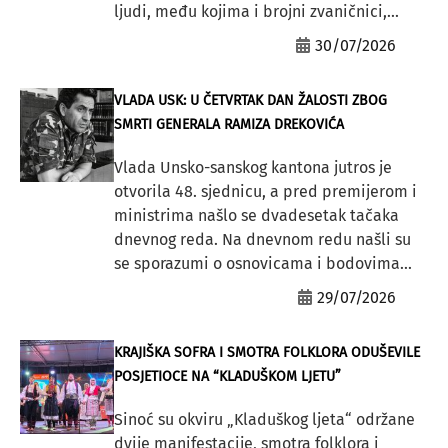
ljudi, među kojima i brojni zvaničnici,...
30/07/2026
VLADA USK: U ČETVRTAK DAN ŽALOSTI ZBOG
SMRTI GENERALA RAMIZA DREKOVIĆA
Vlada Unsko-sanskog kantona jutros je
otvorila 48. sjednicu, a pred premijerom i
ministrima našlo se dvadesetak tačaka
dnevnog reda. Na dnevnom redu našli su
se sporazumi o osnovicama i bodovima...
29/07/2026
KRAJIŠKA SOFRA I SMOTRA FOLKLORA ODUŠEVILE
POSJETIOCE NA “KLADUŠKOM LJETU”
Sinoć su okviru „Kladuškog ljeta“ održane
dvije manifestacije, smotra folklora i