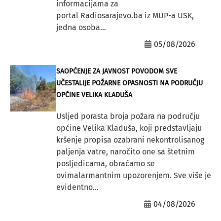
informacijama za
portal Radiosarajevo.ba iz MUP-a USK,
jedna osoba...
05/08/2026
SAOPĆENJE ZA JAVNOST POVODOM SVE
UČESTALIJE POŽARNE OPASNOSTI NA PODRUČJU
OPĆINE VELIKA KLADUŠA
Usljed porasta broja požara na području
općine Velika Kladuša, koji predstavljaju
kršenje propisa ozabrani nekontrolisanog
paljenja vatre, naročito one sa štetnim
posljedicama, obraćamo se
ovimalarmantnim upozorenjem. Sve više je
evidentno...
04/08/2026