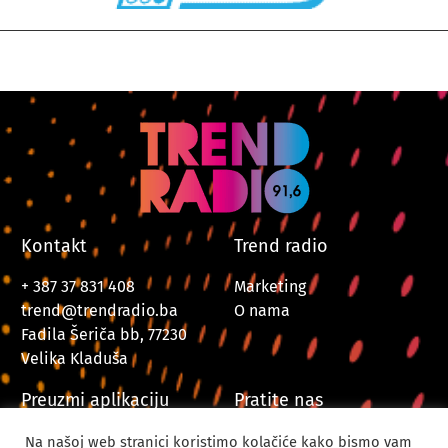
Kontakt
Trend radio
+ 387 37 831 408
Marketing
trend@trendradio.ba
O nama
Fadila Šeriča bb, 77230
Velika Kladuša
Preuzmi aplikaciju
Pratite nas
Na našoj web stranici koristimo kolačiće kako bismo vam