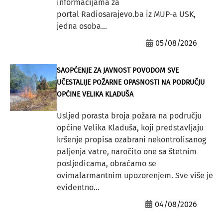
informacijama za
portal Radiosarajevo.ba iz MUP-a USK,
jedna osoba...
05/08/2026
SAOPĆENJE ZA JAVNOST POVODOM SVE
UČESTALIJE POŽARNE OPASNOSTI NA PODRUČJU
OPĆINE VELIKA KLADUŠA
Usljed porasta broja požara na području
općine Velika Kladuša, koji predstavljaju
kršenje propisa ozabrani nekontrolisanog
paljenja vatre, naročito one sa štetnim
posljedicama, obraćamo se
ovimalarmantnim upozorenjem. Sve više je
evidentno...
04/08/2026