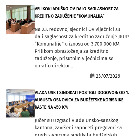
VELIKOKLADUŠKO OV DALO SAGLASNOST ZA
KREDITNO ZADUŽENJE “KOMUNALIJA”
Na 23. redovnoj sjednici OV vijećnici su
dali saglasnost za kreditno zaduženje JKUP
“Komunalije” u iznosu od 3.700 000 KM.
Prilikom obrazloženja za kreditno
zaduženje, prisutnim vijećnicima se
obratio direktor...
23/07/2026
VLADA USK I SINDIKATI POSTIGLI DOGOVOR: OD 1.
AUGUSTA OSNOVICA ZA BUDŽETSKE KORISNIKE
RASTE NA 450 KM
Jučer su u zgradi Vlade Unsko-sanskog
kantona, završeni započeti pregovori sa
predstavnicima sindikata budžetskih