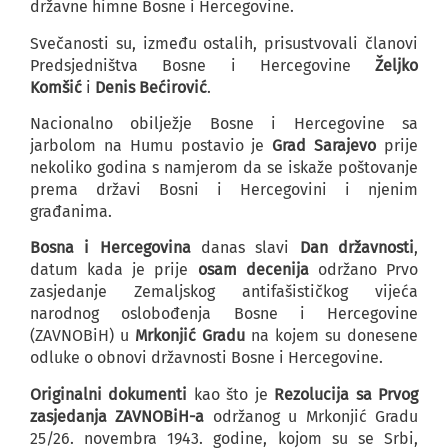
državne himne Bosne i Hercegovine.
Svečanosti su, između ostalih, prisustvovali članovi
Predsjedništva Bosne i Hercegovine
Željko
Komšić
i
Denis Bećirović
.
Nacionalno obilježje Bosne i Hercegovine sa
jarbolom na Humu postavio je
Grad Sarajevo
prije
nekoliko godina s namjerom da se iskaže poštovanje
prema državi Bosni i Hercegovini i njenim
građanima.
Bosna i Hercegovina
danas slavi
Dan državnosti
,
datum kada je prije
osam decenija
održano Prvo
zasjedanje Zemaljskog antifašističkog vijeća
narodnog oslobođenja Bosne i Hercegovine
(ZAVNOBiH) u
Mrkonjić Gradu
na kojem su donesene
odluke o obnovi državnosti Bosne i Hercegovine.
Originalni dokumenti
kao što je
Rezolucija sa Prvog
zasjedanja ZAVNOBiH-a
održanog u Mrkonjić Gradu
25/26. novembra 1943. godine, kojom su se Srbi,