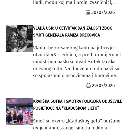
ljudi, među kojima i brojni zvaničnici,...
30/07/2026
VLADA USK: U ČETVRTAK DAN ŽALOSTI ZBOG
SMRTI GENERALA RAMIZA DREKOVIĆA
Vlada Unsko-sanskog kantona jutros je
otvorila 48. sjednicu, a pred premijerom i
ministrima našlo se dvadesetak tačaka
dnevnog reda. Na dnevnom redu našli su
se sporazumi o osnovicama i bodovima...
29/07/2026
KRAJIŠKA SOFRA I SMOTRA FOLKLORA ODUŠEVILE
POSJETIOCE NA “KLADUŠKOM LJETU”
Sinoć su okviru „Kladuškog ljeta“ održane
dvije manifestacije, smotra folklora i