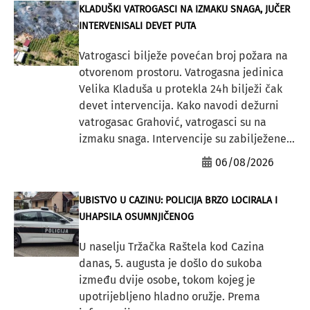
KLADUŠKI VATROGASCI NA IZMAKU SNAGA, JUČER
INTERVENISALI DEVET PUTA
Vatrogasci bilježe povećan broj požara na
otvorenom prostoru. Vatrogasna jedinica
Velika Kladuša u protekla 24h bilježi čak
devet intervencija. Kako navodi dežurni
vatrogasac Grahović, vatrogasci su na
izmaku snaga. Intervencije su zabilježene...
06/08/2026
UBISTVO U CAZINU: POLICIJA BRZO LOCIRALA I
UHAPSILA OSUMNJIČENOG
U naselju Tržačka Raštela kod Cazina
danas, 5. augusta je došlo do sukoba
između dvije osobe, tokom kojeg je
upotrijebljeno hladno oružje. Prema