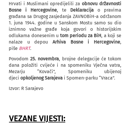
Hrvati i Muslimani opredijelili za
obnovu državnosti
Bosne i Hercegovine
, te
Deklaracija
o pravima
građana sa Drugog zasjedanja ZAVNOBiH-a održanom
1. juna 1944. godine u Sanskom Mostu samo su dio
iznimno važne građe koja govori o historijskim
odlukama donesenim u
tom periodu za BiH
, a koji se
nalaze u depou
Arhiva Bosne i Hercegovine
,
piše
BHRT
.
Povodom
25. novembra
, brojne delegacije će tokom
dana položiti cvijeće i na spomeniku Vječna vatra,
Mezarju “Kovači”, Spomeniku ubijenoj
djeci
opkoljenog Sarajeva
i Spomen-parku “Vraca”.
Izvor: R Sarajevo
VEZANE VIJESTI: