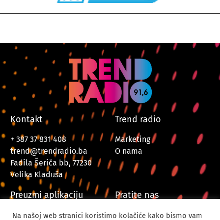
Kontakt
Trend radio
+ 387 37 831 408
Marketing
trend@trendradio.ba
O nama
Fadila Šeriča bb, 77230
Velika Kladuša
Preuzmi aplikaciju
Pratite nas
Na našoj web stranici koristimo kolačiće kako bismo vam