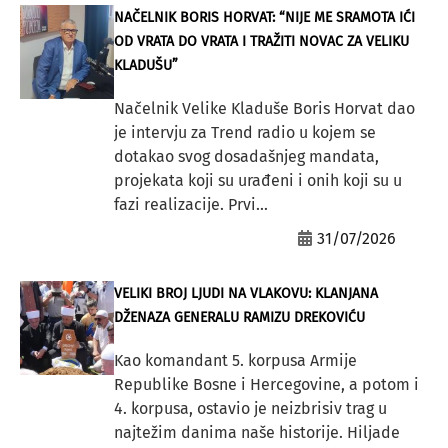
NAČELNIK BORIS HORVAT: “NIJE ME SRAMOTA IĆI
OD VRATA DO VRATA I TRAŽITI NOVAC ZA VELIKU
KLADUŠU”
Načelnik Velike Kladuše Boris Horvat dao
je intervju za Trend radio u kojem se
dotakao svog dosadašnjeg mandata,
projekata koji su urađeni i onih koji su u
fazi realizacije. Prvi...
31/07/2026
VELIKI BROJ LJUDI NA VLAKOVU: KLANJANA
DŽENAZA GENERALU RAMIZU DREKOVIĆU
Kao komandant 5. korpusa Armije
Republike Bosne i Hercegovine, a potom i
4. korpusa, ostavio je neizbrisiv trag u
najtežim danima naše historije. Hiljade