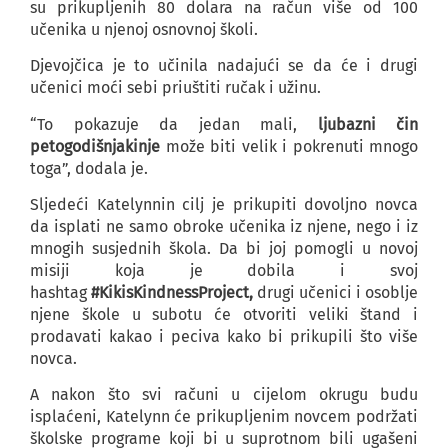
su prikupljenih 80 dolara na račun više od 100
učenika u njenoj osnovnoj školi.
Djevojčica je to učinila nadajući se da će i drugi
učenici moći sebi priuštiti
ručak
i užinu.
“To pokazuje da jedan mali,
ljubazni čin
petogodišnjakinje
može biti velik i pokrenuti mnogo
toga”, dodala je.
Sljedeći Katelynnin cilj je prikupiti dovoljno novca
da isplati ne samo obroke učenika iz njene, nego i iz
mnogih susjednih škola. Da bi joj pomogli u novoj
misiji koja je dobila i svoj
hashtag
#KikisKindnessProject,
drugi učenici i osoblje
njene škole u subotu će otvoriti veliki štand i
prodavati kakao i peciva kako bi prikupili što više
novca.
A nakon što svi računi u cijelom okrugu budu
isplaćeni, Katelynn će prikupljenim novcem podržati
školske programe koji bi u suprotnom bili ugašeni