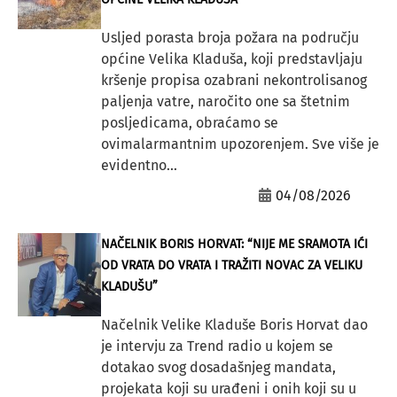
Usljed porasta broja požara na području
općine Velika Kladuša, koji predstavljaju
kršenje propisa ozabrani nekontrolisanog
paljenja vatre, naročito one sa štetnim
posljedicama, obraćamo se
ovimalarmantnim upozorenjem. Sve više je
evidentno...
04/08/2026
NAČELNIK BORIS HORVAT: “NIJE ME SRAMOTA IĆI
OD VRATA DO VRATA I TRAŽITI NOVAC ZA VELIKU
KLADUŠU”
Načelnik Velike Kladuše Boris Horvat dao
je intervju za Trend radio u kojem se
dotakao svog dosadašnjeg mandata,
projekata koji su urađeni i onih koji su u