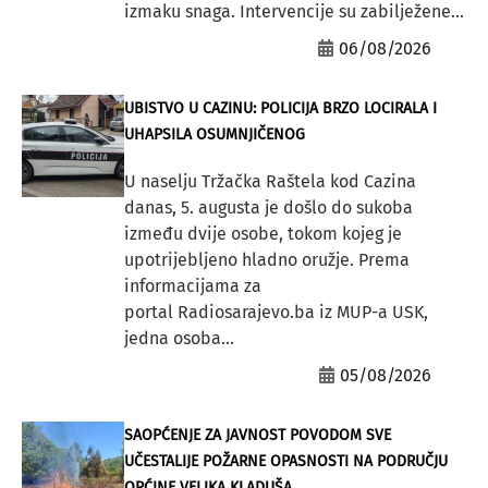
izmaku snaga. Intervencije su zabilježene...
06/08/2026
UBISTVO U CAZINU: POLICIJA BRZO LOCIRALA I
UHAPSILA OSUMNJIČENOG
U naselju Tržačka Raštela kod Cazina
danas, 5. augusta je došlo do sukoba
između dvije osobe, tokom kojeg je
upotrijebljeno hladno oružje. Prema
informacijama za
portal Radiosarajevo.ba iz MUP-a USK,
jedna osoba...
05/08/2026
SAOPĆENJE ZA JAVNOST POVODOM SVE
UČESTALIJE POŽARNE OPASNOSTI NA PODRUČJU
OPĆINE VELIKA KLADUŠA