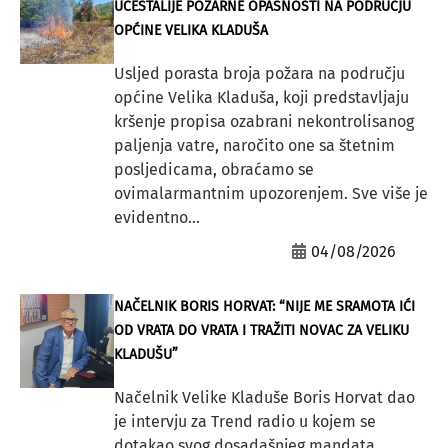
UČESTALIJE POŽARNE OPASNOSTI NA PODRUČJU
OPĆINE VELIKA KLADUŠA
Usljed porasta broja požara na području
općine Velika Kladuša, koji predstavljaju
kršenje propisa ozabrani nekontrolisanog
paljenja vatre, naročito one sa štetnim
posljedicama, obraćamo se
ovimalarmantnim upozorenjem. Sve više je
evidentno...
04/08/2026
NAČELNIK BORIS HORVAT: “NIJE ME SRAMOTA IĆI
OD VRATA DO VRATA I TRAŽITI NOVAC ZA VELIKU
KLADUŠU”
Načelnik Velike Kladuše Boris Horvat dao
je intervju za Trend radio u kojem se
dotakao svog dosadašnjeg mandata,