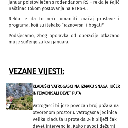
januar poistovijećen s rođendanom RS – rekla je Pajić
Baštinac tokom gostovanja na RTRS-u.
Rekla je da to neće umanjiti značaj proslave i
programa, koji su itekako “raznovrsni i bogati”.
Podsjećamo, zbog oporavka od operacije otkazano
mu je suđenje za kraj januara.
VEZANE VIJESTI:
KLADUŠKI VATROGASCI NA IZMAKU SNAGA, JUČER
INTERVENISALI DEVET PUTA
Vatrogasci bilježe povećan broj požara na
otvorenom prostoru. Vatrogasna jedinica
Velika Kladuša u protekla 24h bilježi čak
devet intervencija. Kako navodi dežurni