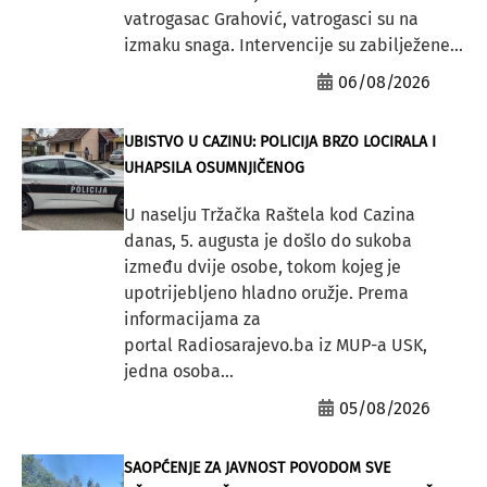
vatrogasac Grahović, vatrogasci su na
izmaku snaga. Intervencije su zabilježene...
06/08/2026
UBISTVO U CAZINU: POLICIJA BRZO LOCIRALA I
UHAPSILA OSUMNJIČENOG
U naselju Tržačka Raštela kod Cazina
danas, 5. augusta je došlo do sukoba
između dvije osobe, tokom kojeg je
upotrijebljeno hladno oružje. Prema
informacijama za
portal Radiosarajevo.ba iz MUP-a USK,
jedna osoba...
05/08/2026
SAOPĆENJE ZA JAVNOST POVODOM SVE