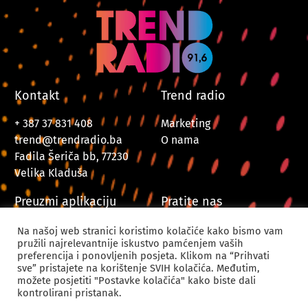
Kontakt
Trend radio
+ 387 37 831 408
Marketing
trend@trendradio.ba
O nama
Fadila Šeriča bb, 77230
Velika Kladuša
Preuzmi aplikaciju
Pratite nas
Na našoj web stranici koristimo kolačiće kako bismo vam
pružili najrelevantnije iskustvo pamćenjem vaših
preferencija i ponovljenih posjeta. Klikom na “Prihvati
sve” pristajete na korištenje SVIH kolačića. Međutim,
možete posjetiti "Postavke kolačića" kako biste dali
kontrolirani pristanak.
© 2024. Trend Radio Velika Kladuša. Sva prava zadržana.