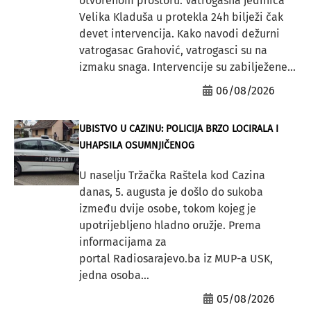
otvorenom prostoru. Vatrogasna jedinica
Velika Kladuša u protekla 24h bilježi čak
devet intervencija. Kako navodi dežurni
vatrogasac Grahović, vatrogasci su na
izmaku snaga. Intervencije su zabilježene...
06/08/2026
UBISTVO U CAZINU: POLICIJA BRZO LOCIRALA I
UHAPSILA OSUMNJIČENOG
U naselju Tržačka Raštela kod Cazina
danas, 5. augusta je došlo do sukoba
između dvije osobe, tokom kojeg je
upotrijebljeno hladno oružje. Prema
informacijama za
portal Radiosarajevo.ba iz MUP-a USK,
jedna osoba...
05/08/2026