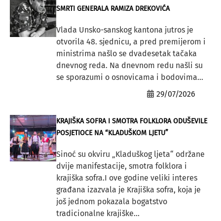
SMRTI GENERALA RAMIZA DREKOVIĆA
Vlada Unsko-sanskog kantona jutros je
otvorila 48. sjednicu, a pred premijerom i
ministrima našlo se dvadesetak tačaka
dnevnog reda. Na dnevnom redu našli su
se sporazumi o osnovicama i bodovima...
29/07/2026
KRAJIŠKA SOFRA I SMOTRA FOLKLORA ODUŠEVILE
POSJETIOCE NA “KLADUŠKOM LJETU”
Sinoć su okviru „Kladuškog ljeta“ održane
dvije manifestacije, smotra folklora i
krajiška sofra.I ove godine veliki interes
građana izazvala je Krajiška sofra, koja je
još jednom pokazala bogatstvo
tradicionalne krajiške...