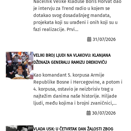
Načelnik Velike Kladuše Boris Horvat dao
je intervju za Trend radio u kojem se
dotakao svog dosadašnjeg mandata,
projekata koji su urađeni i onih koji su u
fazi realizacije. Prvi...
31/07/2026
VELIKI BROJ LJUDI NA VLAKOVU: KLANJANA
DŽENAZA GENERALU RAMIZU DREKOVIĆU
Kao komandant 5. korpusa Armije
Republike Bosne i Hercegovine, a potom i
4. korpusa, ostavio je neizbrisiv trag u
najtežim danima naše historije. Hiljade
ljudi, među kojima i brojni zvaničnici,...
30/07/2026
VLADA USK: U ČETVRTAK DAN ŽALOSTI ZBOG