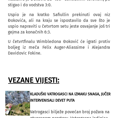
stigao i do vodstva 3:0.
Uspio je na kratko Safiullin prekinuti ovaj niz
Đokovića, ali na kraju se ispostavilo da sve što je
uspio napraviti u četvrtom setu jeste osvajanje još tri
gejma za konačnih 6:3.
U četvrtfinalu Wimbledona Đoković će igrati protiv
boljeg iz meča Felix Auger-Aliassime i Alejandra
Davidovic Fokine.
VEZANE VIJESTI:
KLADUŠKI VATROGASCI NA IZMAKU SNAGA, JUČER
INTERVENISALI DEVET PUTA
Vatrogasci bilježe povećan broj požara na