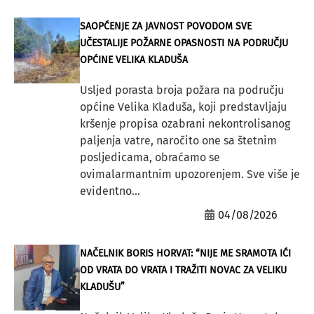
SAOPĆENJE ZA JAVNOST POVODOM SVE
UČESTALIJE POŽARNE OPASNOSTI NA PODRUČJU
OPĆINE VELIKA KLADUŠA
Usljed porasta broja požara na području
općine Velika Kladuša, koji predstavljaju
kršenje propisa ozabrani nekontrolisanog
paljenja vatre, naročito one sa štetnim
posljedicama, obraćamo se
ovimalarmantnim upozorenjem. Sve više je
evidentno...
04/08/2026
NAČELNIK BORIS HORVAT: “NIJE ME SRAMOTA IĆI
OD VRATA DO VRATA I TRAŽITI NOVAC ZA VELIKU
KLADUŠU”