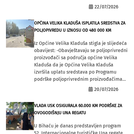
22/07/2026
OPĆINA VELIKA KLADUŠA ISPLATILA SREDSTVA ZA
POLJOPIVREDU U IZNOSU OD 480 000 KM
Iz Općine Velika Kladuša stigla je slijedeća
obavijest: -Obavještavaju se poljoprivredni
proizvođači sa područja općine Velika
Kladuša da je Općina Velika Kladuša
izvršila uplatu sredstava po Programu
podrške poljoprivrednim proizvođačima...
20/07/2026
VLADA USK OSIGURALA 60.000 KM PODRŠKE ZA
OVOGODIŠNJU UNA REGATU
U Bihaću je danas predstavljen program
52. Internacionalne turističke Una regate,