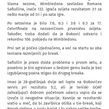
Slama sezone, Wimbledona savladao Romana
Safiullina, inače 132. igrača svijeta rezultatom 3:1 za
nešto manje od tri i po sata igre.
Po setovima je bilo 7:6, 6:3 i 3:6 i 6:3 za 17.
četvrtfinale na nezvaničnom prvenstvu svijeta.
Također, treba dodati da je Đoković ostvario i
rekordnu 106. pobjedu na Wimbledonu.
Prvi set je počeo izjednačeno, a već na startu su oba
tenisera razmijenili po break.
Safiullin je pravo dosta problema u prvom setu, a
posebno je bio agresivan u šestom gemu kada je bez
izgubljenog poena stigao do drugog breaka.
Imao je 28-godišnjak dvije set lopte na Đokovićev
servis pri rezultatu 5:2, ali je teniski GOAT
zahvaljujući dobrom početnom udarcu uspio da se
izvuče iz neugodne situacije. Kasnije se rezultarski
vratio u meč, da bi završnica otišla u tie-break, koji
Novak rješava u svoju korist i to nakon velike borbe,