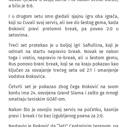
a bilo je 8:6.
I u drugom setu smo gledali sjajnu igru oba igrača,
koji su čuvali svoj servis, ali sve do šestog gema, kada
Đoković pravi prelomni break, pa poveo 2:0 u
setovima.
Treći set protekao je u boljoj igri Safiullina, koji je
odmah na startu napravio break. Novak se nakon
toga i vratio, napravio re-break, ali u šestom gemu,
Rus ponovo brani break, koji se na kraju pokazao kao
ključan za osvajanje trećeg seta od 2:1 i smanjenje
vodstva Đokovića.
Četvrti set je pokazao zbog čega Đoković na svom
kontu ima 24. osvojena Grand Slama i zašto ga mnogi
smatraju teniskim GOAT-om.
Nakon što je osvojio svoj servis na početku, kasnije
pravi i break i to bez izgubljenog poena za 2:0.
Nastavio je Đoković da “leti” Centralnim terenom, pa