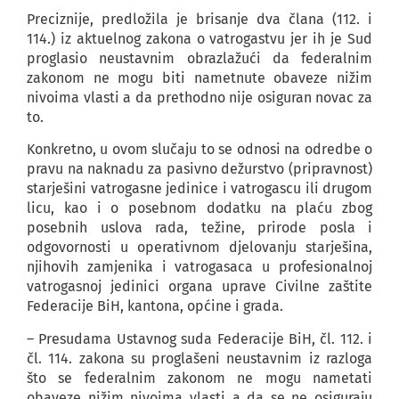
Preciznije, predložila je brisanje dva člana (112. i
114.) iz aktuelnog zakona o vatrogastvu jer ih je Sud
proglasio neustavnim obrazlažući da federalnim
zakonom ne mogu biti nametnute obaveze nižim
nivoima vlasti a da prethodno nije osiguran novac za
to.
Konkretno, u ovom slučaju to se odnosi na odredbe o
pravu na naknadu za pasivno dežurstvo (pripravnost)
starješini vatrogasne jedinice i vatrogascu ili drugom
licu, kao i o posebnom dodatku na plaću zbog
posebnih uslova rada, težine, prirode posla i
odgovornosti u operativnom djelovanju starješina,
njihovih zamjenika i vatrogasaca u profesionalnoj
vatrogasnoj jedinici organa uprave Civilne zaštite
Federacije BiH, kantona, općine i grada.
– Presudama Ustavnog suda Federacije BiH, čl. 112. i
čl. 114. zakona su proglašeni neustavnim iz razloga
što se federalnim zakonom ne mogu nametati
obaveze nižim nivoima vlasti a da se ne osiguraju