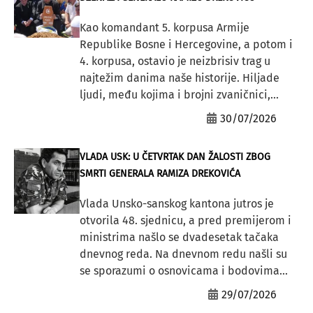
Kao komandant 5. korpusa Armije
Republike Bosne i Hercegovine, a potom i
4. korpusa, ostavio je neizbrisiv trag u
najtežim danima naše historije. Hiljade
ljudi, među kojima i brojni zvaničnici,...
30/07/2026
VLADA USK: U ČETVRTAK DAN ŽALOSTI ZBOG
SMRTI GENERALA RAMIZA DREKOVIĆA
Vlada Unsko-sanskog kantona jutros je
otvorila 48. sjednicu, a pred premijerom i
ministrima našlo se dvadesetak tačaka
dnevnog reda. Na dnevnom redu našli su
se sporazumi o osnovicama i bodovima...
29/07/2026