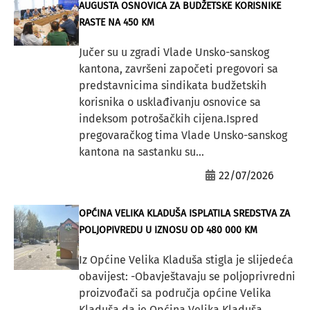
AUGUSTA OSNOVICA ZA BUDŽETSKE KORISNIKE
RASTE NA 450 KM
Jučer su u zgradi Vlade Unsko-sanskog
kantona, završeni započeti pregovori sa
predstavnicima sindikata budžetskih
korisnika o usklađivanju osnovice sa
indeksom potrošačkih cijena.Ispred
pregovaračkog tima Vlade Unsko-sanskog
kantona na sastanku su...
22/07/2026
OPĆINA VELIKA KLADUŠA ISPLATILA SREDSTVA ZA
POLJOPIVREDU U IZNOSU OD 480 000 KM
Iz Općine Velika Kladuša stigla je slijedeća
obavijest: -Obavještavaju se poljoprivredni
proizvođači sa područja općine Velika
Kladuša da je Općina Velika Kladuša