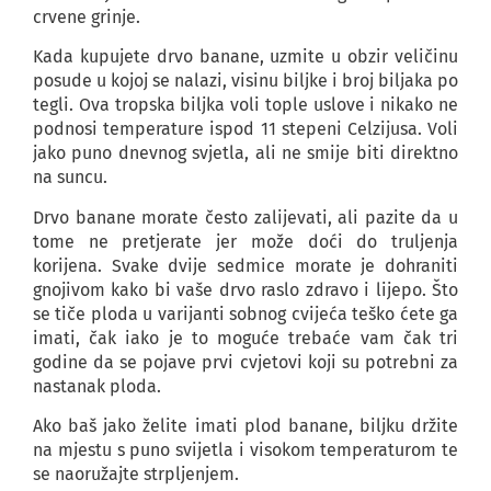
crvene grinje.
Kada kupujete drvo banane, uzmite u obzir veličinu
posude u kojoj se nalazi, visinu biljke i broj biljaka po
tegli. Ova tropska biljka voli tople uslove i nikako ne
podnosi temperature ispod 11 stepeni Celzijusa. Voli
jako puno dnevnog svjetla, ali ne smije biti direktno
na suncu.
Drvo banane morate često zalijevati, ali pazite da u
tome ne pretjerate jer može doći do truljenja
korijena. Svake dvije sedmice morate je dohraniti
gnojivom kako bi vaše drvo raslo zdravo i lijepo. Što
se tiče ploda u varijanti sobnog cvijeća teško ćete ga
imati, čak iako je to moguće trebaće vam čak tri
godine da se pojave prvi cvjetovi koji su potrebni za
nastanak ploda.
Ako baš jako želite imati plod banane, biljku držite
na mjestu s puno svijetla i visokom temperaturom te
se naoružajte strpljenjem.