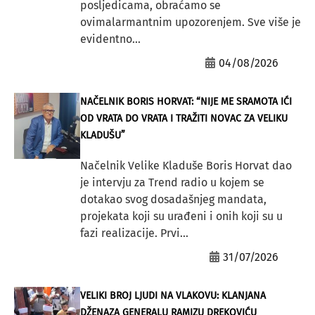
posljedicama, obraćamo se
ovimalarmantnim upozorenjem. Sve više je
evidentno...
04/08/2026
NAČELNIK BORIS HORVAT: “NIJE ME SRAMOTA IĆI
OD VRATA DO VRATA I TRAŽITI NOVAC ZA VELIKU
KLADUŠU”
Načelnik Velike Kladuše Boris Horvat dao
je intervju za Trend radio u kojem se
dotakao svog dosadašnjeg mandata,
projekata koji su urađeni i onih koji su u
fazi realizacije. Prvi...
31/07/2026
VELIKI BROJ LJUDI NA VLAKOVU: KLANJANA
DŽENAZA GENERALU RAMIZU DREKOVIĆU