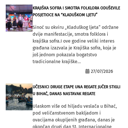
KRAJIŠKA SOFRA I SMOTRA FOLKLORA ODUŠEVILE
POSJETIOCE NA “KLADUŠKOM LJETU”
Sinoć su okviru „Kladuškog ljeta“ održane
dvije manifestacije, smotra folklora i
krajiška sofra.I ove godine veliki interes
građana izazvala je Krajiška sofra, koja je
još jednom pokazala bogatstvo
tradicionalne krajiške...
27/07/2026
UČESNICI DRUGE ETAPE UNA REGATE JUČER STIGLI
U BIHAĆ, DANAS NASTAVAK REGATE
Ulaskom više od hiljadu veslača u Bihać,
pod veličanstvenom bakljadom i
ovacijama okupljenih građana, danas je
okončan drugi dan 51. Internacionalne