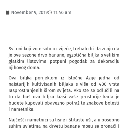
November 9, 2019
11:46 am
Svi oni koji vole sobno cvijeće, trebalo bi da znaju da
je ove sezone drvo banane, egzotična biljka s velikim
glatkim listovima potpuni pogodak za dekoraciju
njihovog doma.
Ova biljka porijeklom iz Istočne Azije jedna od
najstarijih kultivisanih biljaka s više od 400 vrsta
rasprostranjenih širom svijeta. Ako ste se odlučili na
to da baš ova biljka krasi vaše prostorije kada je
budete kupovali obavezno potražite znakove bolesti
i nametnika.
Najčešći nametnici su lisne i štitaste uši, a u posebno
suhim uvjetima na drvetu banane mogu se pronaći i