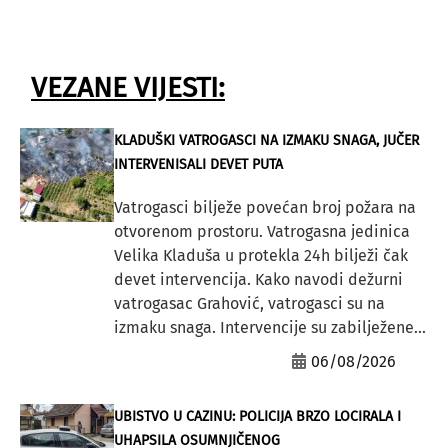
VEZANE VIJESTI:
KLADUŠKI VATROGASCI NA IZMAKU SNAGA, JUČER
INTERVENISALI DEVET PUTA
Vatrogasci bilježe povećan broj požara na
otvorenom prostoru. Vatrogasna jedinica
Velika Kladuša u protekla 24h bilježi čak
devet intervencija. Kako navodi dežurni
vatrogasac Grahović, vatrogasci su na
izmaku snaga. Intervencije su zabilježene...
06/08/2026
UBISTVO U CAZINU: POLICIJA BRZO LOCIRALA I
UHAPSILA OSUMNJIČENOG