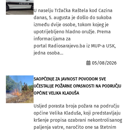
U naselju Tržačka Raštela kod Cazina
danas, 5. augusta je došlo do sukoba
između dvije osobe, tokom kojeg je
upotrijebljeno hladno oružje. Prema
informacijama za
portal Radiosarajevo.ba iz MUP-a USK,
jedna osoba...
05/08/2026
SAOPĆENJE ZA JAVNOST POVODOM SVE
UČESTALIJE POŽARNE OPASNOSTI NA PODRUČJU
OPĆINE VELIKA KLADUŠA
Usljed porasta broja požara na području
općine Velika Kladuša, koji predstavljaju
kršenje propisa ozabrani nekontrolisanog
paljenja vatre, naročito one sa štetnim