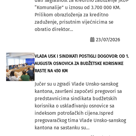
dali saglasnost za kreditno zaduženje JKUP
“Komunalije” u iznosu od 3.700 000 KM.
Prilikom obrazloženja za kreditno
zaduženje, prisutnim vijećnicima se
obratio direktor...
23/07/2026
VLADA USK I SINDIKATI POSTIGLI DOGOVOR: OD 1.
AUGUSTA OSNOVICA ZA BUDŽETSKE KORISNIKE
RASTE NA 450 KM
Jučer su u zgradi Vlade Unsko-sanskog
kantona, završeni započeti pregovori sa
predstavnicima sindikata budžetskih
korisnika o usklađivanju osnovice sa
indeksom potrošačkih cijena.Ispred
pregovaračkog tima Vlade Unsko-sanskog
kantona na sastanku su...