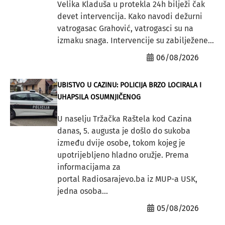
Velika Kladuša u protekla 24h bilježi čak
devet intervencija. Kako navodi dežurni
vatrogasac Grahović, vatrogasci su na
izmaku snaga. Intervencije su zabilježene...
06/08/2026
UBISTVO U CAZINU: POLICIJA BRZO LOCIRALA I
UHAPSILA OSUMNJIČENOG
U naselju Tržačka Raštela kod Cazina
danas, 5. augusta je došlo do sukoba
između dvije osobe, tokom kojeg je
upotrijebljeno hladno oružje. Prema
informacijama za
portal Radiosarajevo.ba iz MUP-a USK,
jedna osoba...
05/08/2026