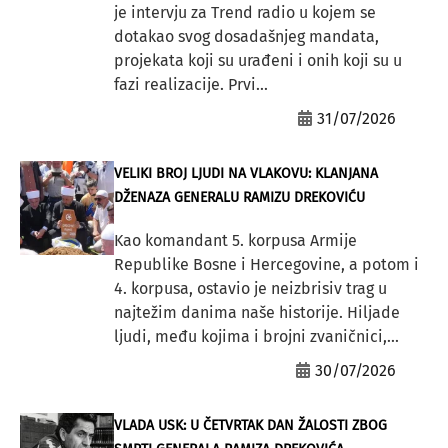
je intervju za Trend radio u kojem se
dotakao svog dosadašnjeg mandata,
projekata koji su urađeni i onih koji su u
fazi realizacije. Prvi...
31/07/2026
VELIKI BROJ LJUDI NA VLAKOVU: KLANJANA
DŽENAZA GENERALU RAMIZU DREKOVIĆU
Kao komandant 5. korpusa Armije
Republike Bosne i Hercegovine, a potom i
4. korpusa, ostavio je neizbrisiv trag u
najtežim danima naše historije. Hiljade
ljudi, među kojima i brojni zvaničnici,...
30/07/2026
VLADA USK: U ČETVRTAK DAN ŽALOSTI ZBOG