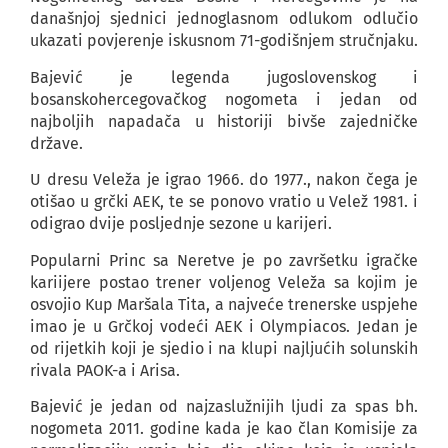
današnjoj sjednici jednoglasnom odlukom odlučio
ukazati povjerenje iskusnom 71-godišnjem stručnjaku.
Bajević je legenda jugoslovenskog i
bosanskohercegovačkog nogometa i jedan od
najboljih napadača u historiji bivše zajedničke
države.
U dresu Veleža je igrao 1966. do 1977., nakon čega je
otišao u grčki AEK, te se ponovo vratio u Velež 1981. i
odigrao dvije posljednje sezone u karijeri.
Popularni Princ sa Neretve je po završetku igračke
kariijere postao trener voljenog Veleža sa kojim je
osvojio Kup Maršala Tita, a najveće trenerske uspjehe
imao je u Grčkoj vodeći AEK i Olympiacos. Jedan je
od rijetkih koji je sjedio i na klupi najljućih solunskih
rivala PAOK-a i Arisa.
Bajević je jedan od najzaslužnijih ljudi za spas bh.
nogometa 2011. godine kada je kao član Komisije za