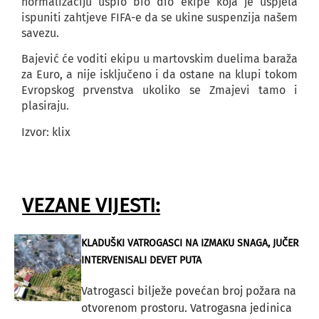
normalizaciju uspio bio dio ekipe koja je uspjela
ispuniti zahtjeve FIFA-e da se ukine suspenzija našem
savezu.
Bajević će voditi ekipu u martovskim duelima baraža
za Euro, a nije isključeno i da ostane na klupi tokom
Evropskog prvenstva ukoliko se Zmajevi tamo i
plasiraju.
Izvor: klix
VEZANE VIJESTI:
KLADUŠKI VATROGASCI NA IZMAKU SNAGA, JUČER
INTERVENISALI DEVET PUTA
Vatrogasci bilježe povećan broj požara na
otvorenom prostoru. Vatrogasna jedinica