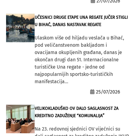
27/07/2026
UČESNICI DRUGE ETAPE UNA REGATE JUČER STIGLI
U BIHAĆ, DANAS NASTAVAK REGATE
Ulaskom više od hiljadu veslača u Bihać,
pod veličanstvenom bakljadom i
ovacijama okupljenih građana, danas je
okončan drugi dan 51. Internacionalne
turističke Una regate - jedne od
najpopularnijih sportsko-turističkih
manifestacija...
25/07/2026
VELIKOKLADUŠKO OV DALO SAGLASNOST ZA
KREDITNO ZADUŽENJE “KOMUNALIJA”
Na 23. redovnoj sjednici OV vijećnici su