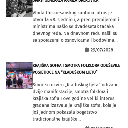
SMRTI GENERALA RAMIZA DREKOVIĆA
Vlada Unsko-sanskog kantona jutros je
otvorila 48. sjednicu, a pred premijerom i
ministrima našlo se dvadesetak tačaka
dnevnog reda. Na dnevnom redu našli su
se sporazumi o osnovicama i bodovima...
29/07/2026
KRAJIŠKA SOFRA I SMOTRA FOLKLORA ODUŠEVILE
POSJETIOCE NA “KLADUŠKOM LJETU”
Sinoć su okviru „Kladuškog ljeta“ održane
dvije manifestacije, smotra folklora i
krajiška sofra.I ove godine veliki interes
građana izazvala je Krajiška sofra, koja je
još jednom pokazala bogatstvo
tradicionalne krajiške...