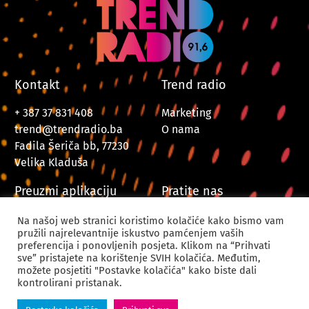
Kontakt
Trend radio
+ 387 37 831 408
Marketing
trend@trendradio.ba
O nama
Fadila Šeriča bb, 77230
Velika Kladuša
Preuzmi aplikaciju
Pratite nas
Na našoj web stranici koristimo kolačiće kako bismo vam
pružili najrelevantnije iskustvo pamćenjem vaših
preferencija i ponovljenih posjeta. Klikom na “Prihvati
sve” pristajete na korištenje SVIH kolačića. Međutim,
možete posjetiti "Postavke kolačića" kako biste dali
kontrolirani pristanak.
© 2024. Trend Radio Velika Kladuša. Sva prava zadržana.