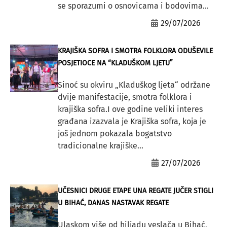
se sporazumi o osnovicama i bodovima...
29/07/2026
KRAJIŠKA SOFRA I SMOTRA FOLKLORA ODUŠEVILE
POSJETIOCE NA “KLADUŠKOM LJETU”
Sinoć su okviru „Kladuškog ljeta“ održane
dvije manifestacije, smotra folklora i
krajiška sofra.I ove godine veliki interes
građana izazvala je Krajiška sofra, koja je
još jednom pokazala bogatstvo
tradicionalne krajiške...
27/07/2026
UČESNICI DRUGE ETAPE UNA REGATE JUČER STIGLI
U BIHAĆ, DANAS NASTAVAK REGATE
Ulaskom više od hiljadu veslača u Bihać,