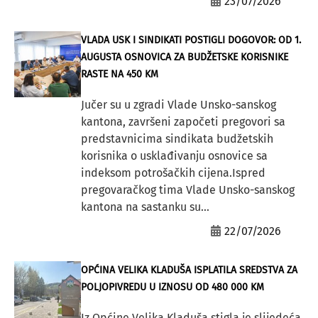
23/07/2026
VLADA USK I SINDIKATI POSTIGLI DOGOVOR: OD 1.
AUGUSTA OSNOVICA ZA BUDŽETSKE KORISNIKE
RASTE NA 450 KM
Jučer su u zgradi Vlade Unsko-sanskog
kantona, završeni započeti pregovori sa
predstavnicima sindikata budžetskih
korisnika o usklađivanju osnovice sa
indeksom potrošačkih cijena.Ispred
pregovaračkog tima Vlade Unsko-sanskog
kantona na sastanku su...
22/07/2026
OPĆINA VELIKA KLADUŠA ISPLATILA SREDSTVA ZA
POLJOPIVREDU U IZNOSU OD 480 000 KM
Iz Općine Velika Kladuša stigla je slijedeća