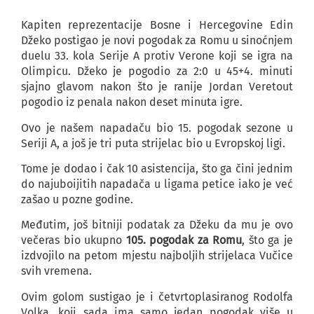
Kapiten reprezentacije Bosne i Hercegovine Edin
Džeko postigao je novi pogodak za Romu u sinoćnjem
duelu 33. kola Serije A protiv Verone koji se igra na
Olimpicu. Džeko je pogodio za 2:0 u 45+4. minuti
sjajno glavom nakon što je ranije Jordan Veretout
pogodio iz penala nakon deset minuta igre.
Ovo je našem napadaču bio 15. pogodak sezone u
Seriji A, a još je tri puta strijelac bio u Evropskoj ligi.
Tome je dodao i čak 10 asistencija, što ga čini jednim
do najuboijitih napadača u ligama petice iako je već
zašao u pozne godine.
Međutim, još bitniji podatak za Džeku da mu je ovo
večeras bio ukupno
105. pogodak za Romu
, što ga je
izdvojilo na petom mjestu najboljih strijelaca Vučice
svih vremena.
Ovim golom sustigao je i četvrtoplasiranog Rodolfa
Volka, koji sada ima samo jedan pogodak više u