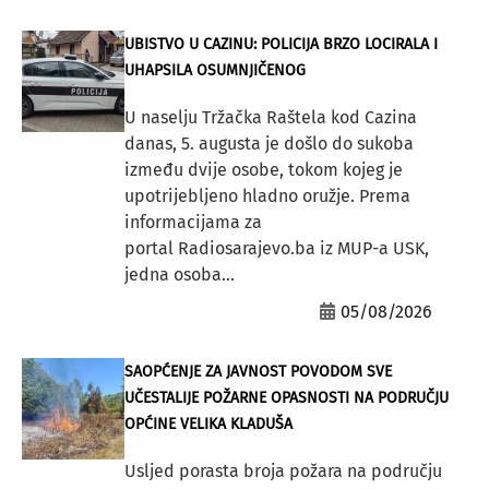
UBISTVO U CAZINU: POLICIJA BRZO LOCIRALA I
UHAPSILA OSUMNJIČENOG
U naselju Tržačka Raštela kod Cazina
danas, 5. augusta je došlo do sukoba
između dvije osobe, tokom kojeg je
upotrijebljeno hladno oružje. Prema
informacijama za
portal Radiosarajevo.ba iz MUP-a USK,
jedna osoba...
05/08/2026
SAOPĆENJE ZA JAVNOST POVODOM SVE
UČESTALIJE POŽARNE OPASNOSTI NA PODRUČJU
OPĆINE VELIKA KLADUŠA
Usljed porasta broja požara na području