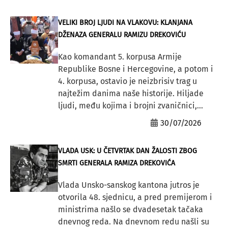
VELIKI BROJ LJUDI NA VLAKOVU: KLANJANA
DŽENAZA GENERALU RAMIZU DREKOVIĆU
Kao komandant 5. korpusa Armije
Republike Bosne i Hercegovine, a potom i
4. korpusa, ostavio je neizbrisiv trag u
najtežim danima naše historije. Hiljade
ljudi, među kojima i brojni zvaničnici,...
30/07/2026
VLADA USK: U ČETVRTAK DAN ŽALOSTI ZBOG
SMRTI GENERALA RAMIZA DREKOVIĆA
Vlada Unsko-sanskog kantona jutros je
otvorila 48. sjednicu, a pred premijerom i
ministrima našlo se dvadesetak tačaka
dnevnog reda. Na dnevnom redu našli su