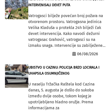
INTERVENISALI DEVET PUTA
Vatrogasci bilježe povećan broj požara na
otvorenom prostoru. Vatrogasna jedinica
Velika Kladuša u protekla 24h bilježi čak
devet intervencija. Kako navodi dežurni
vatrogasac Grahović, vatrogasci su na
izmaku snaga. Intervencije su zabilježene...
06/08/2026
UBISTVO U CAZINU: POLICIJA BRZO LOCIRALA I
UHAPSILA OSUMNJIČENOG
U naselju Tržačka Raštela kod Cazina
danas, 5. augusta je došlo do sukoba
između dvije osobe, tokom kojeg je
upotrijebljeno hladno oružje. Prema
informacijama za