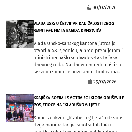
30/07/2026
VLADA USK: U ČETVRTAK DAN ŽALOSTI ZBOG
SMRTI GENERALA RAMIZA DREKOVIĆA
Vlada Unsko-sanskog kantona jutros je
otvorila 48. sjednicu, a pred premijerom i
ministrima našlo se dvadesetak tačaka
dnevnog reda. Na dnevnom redu našli su
se sporazumi o osnovicama i bodovima...
29/07/2026
KRAJIŠKA SOFRA I SMOTRA FOLKLORA ODUŠEVILE
POSJETIOCE NA “KLADUŠKOM LJETU”
Sinoć su okviru „Kladuškog ljeta“ održane
dvije manifestacije, smotra folklora i
krajiška sofra.I ove godine veliki interes