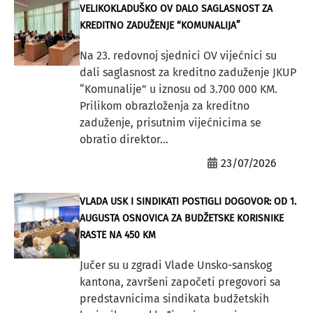
VELIKOKLADUŠKO OV DALO SAGLASNOST ZA
KREDITNO ZADUŽENJE “KOMUNALIJA”
Na 23. redovnoj sjednici OV vijećnici su
dali saglasnost za kreditno zaduženje JKUP
“Komunalije” u iznosu od 3.700 000 KM.
Prilikom obrazloženja za kreditno
zaduženje, prisutnim vijećnicima se
obratio direktor...
23/07/2026
VLADA USK I SINDIKATI POSTIGLI DOGOVOR: OD 1.
AUGUSTA OSNOVICA ZA BUDŽETSKE KORISNIKE
RASTE NA 450 KM
Jučer su u zgradi Vlade Unsko-sanskog
kantona, završeni započeti pregovori sa
predstavnicima sindikata budžetskih