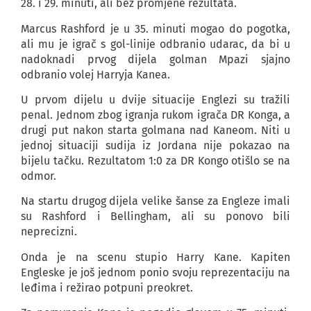
28. i 29. minuti, ali bez promjene rezultata.
Marcus Rashford je u 35. minuti mogao do pogotka,
ali mu je igrač s gol-linije odbranio udarac, da bi u
nadoknadi prvog dijela golman Mpazi sjajno
odbranio volej Harryja Kanea.
U prvom dijelu u dvije situacije Englezi su tražili
penal. Jednom zbog igranja rukom igrača DR Konga, a
drugi put nakon starta golmana nad Kaneom. Niti u
jednoj situaciji sudija iz Jordana nije pokazao na
bijelu tačku. Rezultatom 1:0 za DR Kongo otišlo se na
odmor.
Na startu drugog dijela velike šanse za Engleze imali
su Rashford i Bellingham, ali su ponovo bili
neprecizni.
Onda je na scenu stupio Harry Kane. Kapiten
Engleske je još jednom ponio svoju reprezentaciju na
leđima i režirao potpuni preokret.