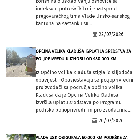
korisnika o usklađivanju osnovice sa
indeksom potrošačkih cijena.Ispred
pregovaračkog tima Vlade Unsko-sanskog
kantona na sastanku su...
22/07/2026
OPĆINA VELIKA KLADUŠA ISPLATILA SREDSTVA ZA
POLJOPIVREDU U IZNOSU OD 480 000 KM
Iz Općine Velika Kladuša stigla je slijedeća
obavijest: -Obavještavaju se poljoprivredni
proizvođači sa područja općine Velika
Kladuša da je Općina Velika Kladuša
izvršila uplatu sredstava po Programu
podrške poljoprivrednim proizvođačima...
20/07/2026
VLADA USK OSIGURALA 60.000 KM PODRŠKE ZA