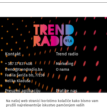
Kontakt
Trend radio
+ 387 37 831 408
Marketing
trend@trendradio.ba
O nama
Fadila Šeriča bb, 77230
Velika Kladuša
Preuzmi aplikaciju
Pratite nas
Na našoj web stranici koristimo kolačiće kako bismo vam
pružili najrelevantnije iskustvo pamćenjem vaših