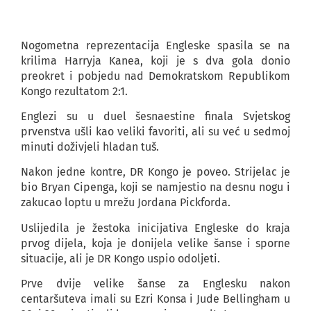
Nogometna reprezentacija Engleske spasila se na
krilima Harryja Kanea, koji je s dva gola donio
preokret i pobjedu nad Demokratskom Republikom
Kongo rezultatom 2:1.
Englezi su u duel šesnaestine finala Svjetskog
prvenstva ušli kao veliki favoriti, ali su već u sedmoj
minuti doživjeli hladan tuš.
Nakon jedne kontre, DR Kongo je poveo. Strijelac je
bio Bryan Cipenga, koji se namjestio na desnu nogu i
zakucao loptu u mrežu Jordana Pickforda.
Uslijedila je žestoka inicijativa Engleske do kraja
prvog dijela, koja je donijela velike šanse i sporne
situacije, ali je DR Kongo uspio odoljeti.
Prve dvije velike šanse za Englesku nakon
centaršuteva imali su Ezri Konsa i Jude Bellingham u