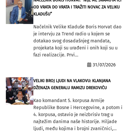
NAČELNIK BORIS HORVAT: “NIJE ME SRAMOTA IĆI
OD VRATA DO VRATA I TRAŽITI NOVAC ZA VELIKU
KLADUŠU”
Načelnik Velike Kladuše Boris Horvat dao
je intervju za Trend radio u kojem se
dotakao svog dosadašnjeg mandata,
projekata koji su urađeni i onih koji su u
fazi realizacije. Prvi...
31/07/2026
VELIKI BROJ LJUDI NA VLAKOVU: KLANJANA
DŽENAZA GENERALU RAMIZU DREKOVIĆU
Kao komandant 5. korpusa Armije
Republike Bosne i Hercegovine, a potom i
4. korpusa, ostavio je neizbrisiv trag u
najtežim danima naše historije. Hiljade
ljudi, među kojima i brojni zvaničnici,...