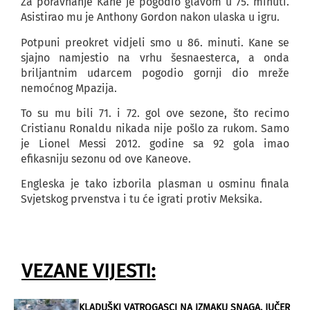
Za poravnanje Kane je pogodio glavom u 75. minuti.
Asistirao mu je Anthony Gordon nakon ulaska u igru.
Potpuni preokret vidjeli smo u 86. minuti. Kane se
sjajno namjestio na vrhu šesnaesterca, a onda
briljantnim udarcem pogodio gornji dio mreže
nemoćnog Mpazija.
To su mu bili 71. i 72. gol ove sezone, što recimo
Cristianu Ronaldu nikada nije pošlo za rukom. Samo
je Lionel Messi 2012. godine sa 92 gola imao
efikasniju sezonu od ove Kaneove.
Engleska je tako izborila plasman u osminu finala
Svjetskog prvenstva i tu će igrati protiv Meksika.
VEZANE VIJESTI:
KLADUŠKI VATROGASCI NA IZMAKU SNAGA, JUČER