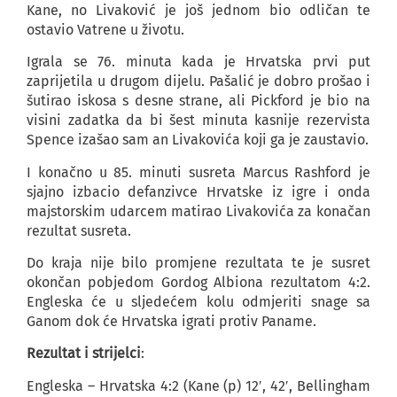
Kane, no Livaković je još jednom bio odličan te
ostavio Vatrene u životu.
Igrala se 76. minuta kada je Hrvatska prvi put
zaprijetila u drugom dijelu. Pašalić je dobro prošao i
šutirao iskosa s desne strane, ali Pickford je bio na
visini zadatka da bi šest minuta kasnije rezervista
Spence izašao sam an Livakovića koji ga je zaustavio.
I konačno u 85. minuti susreta Marcus Rashford je
sjajno izbacio defanzivce Hrvatske iz igre i onda
majstorskim udarcem matirao Livakovića za konačan
rezultat susreta.
Do kraja nije bilo promjene rezultata te je susret
okončan pobjedom Gordog Albiona rezultatom 4:2.
Engleska će u sljedećem kolu odmjeriti snage sa
Ganom dok će Hrvatska igrati protiv Paname.
Rezultat i strijelci
:
Engleska – Hrvatska 4:2 (Kane (p) 12′, 42′, Bellingham