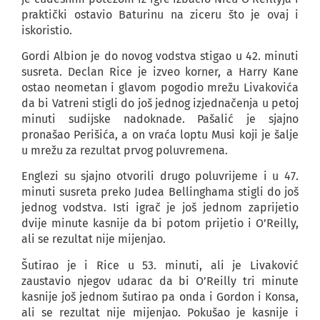
praktički ostavio Baturinu na ziceru što je ovaj i
iskoristio.
Gordi Albion je do novog vodstva stigao u 42. minuti
susreta. Declan Rice je izveo korner, a Harry Kane
ostao neometan i glavom pogodio mrežu Livakovića
da bi Vatreni stigli do još jednog izjednačenja u petoj
minuti sudijske nadoknade. Pašalić je sjajno
pronašao Perišića, a on vraća loptu Musi koji je šalje
u mrežu za rezultat prvog poluvremena.
Englezi su sjajno otvorili drugo poluvrijeme i u 47.
minuti susreta preko Judea Bellinghama stigli do još
jednog vodstva. Isti igrač je još jednom zaprijetio
dvije minute kasnije da bi potom prijetio i O’Reilly,
ali se rezultat nije mijenjao.
Šutirao je i Rice u 53. minuti, ali je Livaković
zaustavio njegov udarac da bi O’Reilly tri minute
kasnije još jednom šutirao pa onda i Gordon i Konsa,
ali se rezultat nije mijenjao. Pokušao je kasnije i