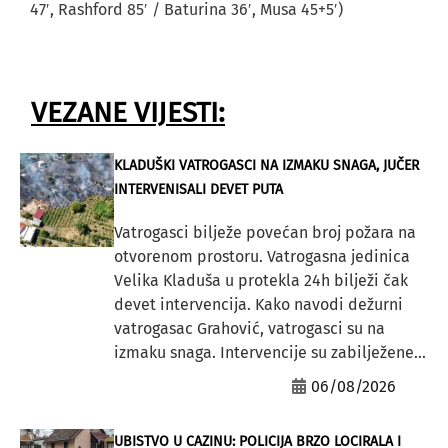
47′, Rashford 85′ / Baturina 36′, Musa 45+5′)
VEZANE VIJESTI:
KLADUŠKI VATROGASCI NA IZMAKU SNAGA, JUČER
INTERVENISALI DEVET PUTA
Vatrogasci bilježe povećan broj požara na
otvorenom prostoru. Vatrogasna jedinica
Velika Kladuša u protekla 24h bilježi čak
devet intervencija. Kako navodi dežurni
vatrogasac Grahović, vatrogasci su na
izmaku snaga. Intervencije su zabilježene...
06/08/2026
UBISTVO U CAZINU: POLICIJA BRZO LOCIRALA I