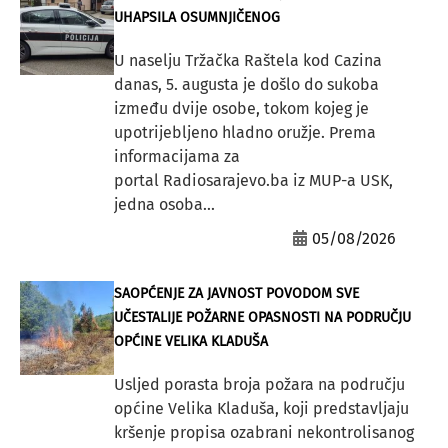
UHAPSILA OSUMNJIČENOG
U naselju Tržačka Raštela kod Cazina
danas, 5. augusta je došlo do sukoba
između dvije osobe, tokom kojeg je
upotrijebljeno hladno oružje. Prema
informacijama za
portal Radiosarajevo.ba iz MUP-a USK,
jedna osoba...
05/08/2026
SAOPĆENJE ZA JAVNOST POVODOM SVE
UČESTALIJE POŽARNE OPASNOSTI NA PODRUČJU
OPĆINE VELIKA KLADUŠA
Usljed porasta broja požara na području
općine Velika Kladuša, koji predstavljaju
kršenje propisa ozabrani nekontrolisanog