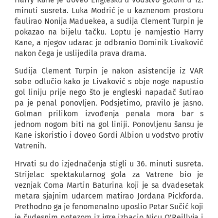
minuti susreta. Luka Modrić je u kaznenom prostoru
faulirao Nonija Maduekea, a sudija Clement Turpin je
pokazao na bijelu tačku. Loptu je namjestio Harry
Kane, a njegov udarac je odbranio Dominik Livaković
nakon čega je uslijedila prava drama.
Sudija Clement Turpin je nakon asistencije iz VAR
sobe odlučio kako je Livaković s obje noge napustio
gol liniju prije nego što je engleski napadač šutirao
pa je penal ponovljen. Podsjetimo, pravilo je jasno.
Golman prilikom izvođenja penala mora bar s
jednom nogom biti na gol liniji. Ponovljenu šansu je
Kane iskoristio i doveo Gordi Albion u vodstvo protiv
Vatrenih.
Hrvati su do izjednačenja stigli u 36. minuti susreta.
Strijelac spektakularnog gola za Vatrene bio je
veznjak Coma Martin Baturina koji je sa dvadesetak
metara sjajnim udarcem matirao Jordana Pickforda.
Prethodno ga je fenomenalno uposlio Petar Sučić koji
je čudesnim potezom iz igre izbacio Nicu O’Reillyja i