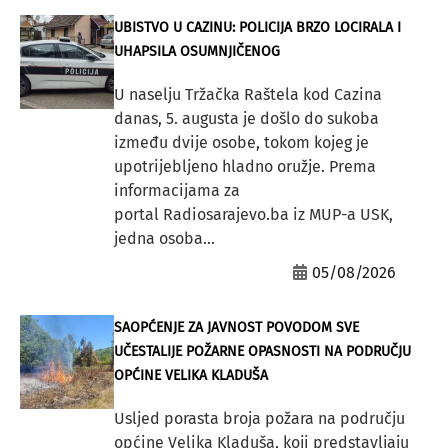
UBISTVO U CAZINU: POLICIJA BRZO LOCIRALA I
UHAPSILA OSUMNJIČENOG
U naselju Tržačka Raštela kod Cazina
danas, 5. augusta je došlo do sukoba
između dvije osobe, tokom kojeg je
upotrijebljeno hladno oružje. Prema
informacijama za
portal Radiosarajevo.ba iz MUP-a USK,
jedna osoba...
05/08/2026
SAOPĆENJE ZA JAVNOST POVODOM SVE
UČESTALIJE POŽARNE OPASNOSTI NA PODRUČJU
OPĆINE VELIKA KLADUŠA
Usljed porasta broja požara na području
općine Velika Kladuša, koji predstavljaju