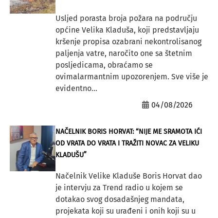
Usljed porasta broja požara na području
općine Velika Kladuša, koji predstavljaju
kršenje propisa ozabrani nekontrolisanog
paljenja vatre, naročito one sa štetnim
posljedicama, obraćamo se
ovimalarmantnim upozorenjem. Sve više je
evidentno...
04/08/2026
NAČELNIK BORIS HORVAT: “NIJE ME SRAMOTA IĆI
OD VRATA DO VRATA I TRAŽITI NOVAC ZA VELIKU
KLADUŠU”
Načelnik Velike Kladuše Boris Horvat dao
je intervju za Trend radio u kojem se
dotakao svog dosadašnjeg mandata,
projekata koji su urađeni i onih koji su u