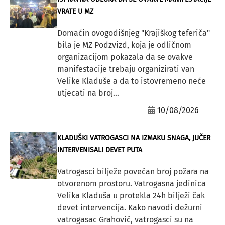
VRATE U MZ
Domaćin ovogodišnjeg "Krajiškog teferiča"
bila je MZ Podzvizd, koja je odličnom
organizacijom pokazala da se ovakve
manifestacije trebaju organizirati van
Velike Kladuše a da to istovremeno neće
utjecati na broj...
10/08/2026
KLADUŠKI VATROGASCI NA IZMAKU SNAGA, JUČER
INTERVENISALI DEVET PUTA
Vatrogasci bilježe povećan broj požara na
otvorenom prostoru. Vatrogasna jedinica
Velika Kladuša u protekla 24h bilježi čak
devet intervencija. Kako navodi dežurni
vatrogasac Grahović, vatrogasci su na