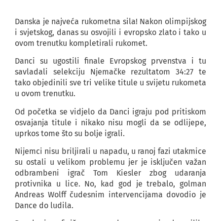
Danska je najveća rukometna sila! Nakon olimpijskog
i svjetskog, danas su osvojili i evropsko zlato i tako u
ovom trenutku kompletirali rukomet.
Danci su ugostili finale Evropskog prvenstva i tu
savladali selekciju Njemačke rezultatom 34:27 te
tako objedinili sve tri velike titule u svijetu rukometa
u ovom trenutku.
Od početka se vidjelo da Danci igraju pod pritiskom
osvajanja titule i nikako nisu mogli da se odlijepe,
uprkos tome što su bolje igrali.
Nijemci nisu briljirali u napadu, u ranoj fazi utakmice
su ostali u velikom problemu jer je isključen važan
odbrambeni igrač Tom Kiesler zbog udaranja
protivnika u lice. No, kad god je trebalo, golman
Andreas Wolff čudesnim intervencijama dovodio je
Dance do ludila.