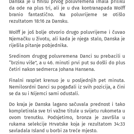
Danska je u finišu prvog poluvremena imala priliku
da ode na plus tri, ali je u dva kontranapada Wolff
branio fantastično. Na poluvrijeme se otišlo
rezultatom 18:16 za Dansku.
Wolff je još bolje otvorio drugo poluvrijeme i čuvao
Njemačku u životu, ali kada je njega stalo, Danska je
riješila pitanje pobjednika.
Sredinom drugog poluvremena Danci su prebacili u
“brzinu više”, a u 46. minuti prvi put su došli do plus
četiri nakon sedmerca Johana Hansena.
Finalni rasplet krenuo je u posljednjih pet minuta.
Nemilosrdni Danci su pogađali iz svih pozicija, a čini
se da su i Nijemci sami odustali.
Do kraja je Danska lagano sačuvala prednost i tako
kompletirala sve tri važne titule u svijetu rukometa u
ovom trenutku. Podsjetimo, bronza je završila u
rukama selekcije Hrvatske koja je rezultatom 34:33
savladala Island u borbi za treće mjesto.