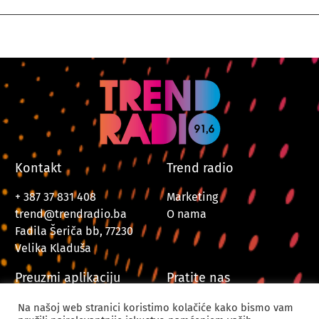
Kontakt
Trend radio
+ 387 37 831 408
Marketing
trend@trendradio.ba
O nama
Fadila Šeriča bb, 77230
Velika Kladuša
Preuzmi aplikaciju
Pratite nas
Na našoj web stranici koristimo kolačiće kako bismo vam