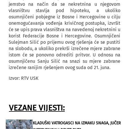
jemstvo na način da se nekretnina u njegovom
vlasništvu stavlja pod hipoteku, a ukoliko
osumnjičeni pobjegne iz Bosne i Hercegovine u cilju
onemogućavanja vođenja krivičnog postupka, izvršit
će se upis prava vlasništva na navedenoj nekretnini u
korist Federacije Bosne i Hercegovine. Osumnjičeni
Sulejman Silić po prijemu ovog rješenja će se pustiti
na slobodu, a ukoliko prekrši izrečene mjere zabrane
istom će se ponovno odrediti pritvor. U odnosu na
osumnjičenu Sanju Silić na snazi su mjere zabrane
izrečene ranijim rješenjem ovog suda od 21. juna.
Izvor: RTV USK
VEZANE VIJESTI:
KLADUŠKI VATROGASCI NA IZMAKU SNAGA, JUČER