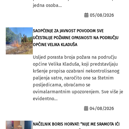
jedna osoba...
05/08/2026
SAOPĆENJE ZA JAVNOST POVODOM SVE
UČESTALIJE POŽARNE OPASNOSTI NA PODRUČJU
OPĆINE VELIKA KLADUŠA
Usljed porasta broja požara na području
općine Velika Kladuša, koji predstavljaju
kršenje propisa ozabrani nekontrolisanog
paljenja vatre, naročito one sa štetnim
posljedicama, obraćamo se
ovimalarmantnim upozorenjem. Sve više je
evidentno...
04/08/2026
NAČELNIK BORIS HORVAT: “NIJE ME SRAMOTA IĆI