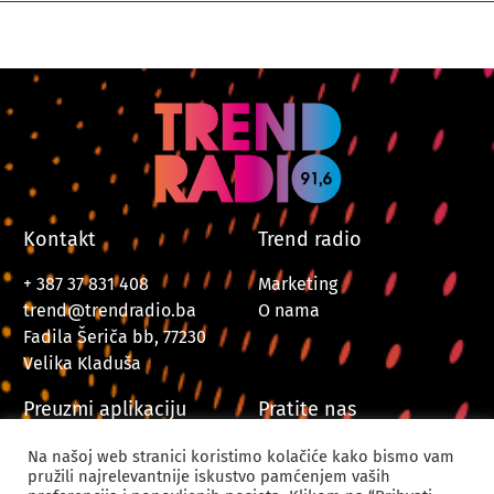
Kontakt
Trend radio
+ 387 37 831 408
Marketing
trend@trendradio.ba
O nama
Fadila Šeriča bb, 77230
Velika Kladuša
Preuzmi aplikaciju
Pratite nas
Na našoj web stranici koristimo kolačiće kako bismo vam
pružili najrelevantnije iskustvo pamćenjem vaših