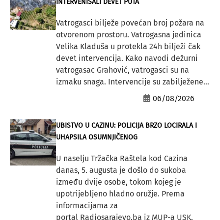
INTERVENISALI DEVET PUTA
Vatrogasci bilježe povećan broj požara na
otvorenom prostoru. Vatrogasna jedinica
Velika Kladuša u protekla 24h bilježi čak
devet intervencija. Kako navodi dežurni
vatrogasac Grahović, vatrogasci su na
izmaku snaga. Intervencije su zabilježene...
06/08/2026
UBISTVO U CAZINU: POLICIJA BRZO LOCIRALA I
UHAPSILA OSUMNJIČENOG
U naselju Tržačka Raštela kod Cazina
danas, 5. augusta je došlo do sukoba
između dvije osobe, tokom kojeg je
upotrijebljeno hladno oružje. Prema
informacijama za
portal Radiosarajevo.ba iz MUP-a USK,