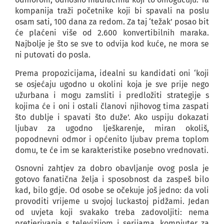
kompanija traži početnike koji bi spavali na poslu
osam sati, 100 dana za redom. Za taj ‘težak’ posao bit
će plaćeni više od 2.600 konvertibilnih maraka.
Najbolje je što se sve to odvija kod kuće, ne mora se
ni putovati do posla.
Prema propozicijama, idealni su kandidati oni ‘koji
se osjećaju ugodno u okolini koja je sve prije nego
užurbana i mogu zamsliti i predložiti strategije s
kojima će i oni i ostali članovi njihovog tima zaspati
što dublje i spavati što duže’. Ako uspiju dokazati
ljubav za ugodno lješkarenje, miran okoliš,
popodnevni odmor i općenito ljubav prema toplom
domu, te će im se karakteristike posebno vrednovati.
Osnovni zahtjev za dobro obavljanje ovog posla je
gotovo fanatična želja i sposobnost da zaspeš bilo
kad, bilo gdje. Od osobe se očekuje još jedno: da voli
provoditi vrijeme u svojoj luckastoj pidžami. Jedan
od uvjeta koji svakako treba zadovoljiti: nema
pretjerivanja s televizijom i serijama, kompjuter za