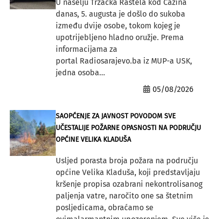
U naselju Tržačka Raštela kod Cazina
danas, 5. augusta je došlo do sukoba
između dvije osobe, tokom kojeg je
upotrijebljeno hladno oružje. Prema
informacijama za
portal Radiosarajevo.ba iz MUP-a USK,
jedna osoba...
05/08/2026
SAOPĆENJE ZA JAVNOST POVODOM SVE
UČESTALIJE POŽARNE OPASNOSTI NA PODRUČJU
OPĆINE VELIKA KLADUŠA
Usljed porasta broja požara na području
općine Velika Kladuša, koji predstavljaju
kršenje propisa ozabrani nekontrolisanog
paljenja vatre, naročito one sa štetnim
posljedicama, obraćamo se