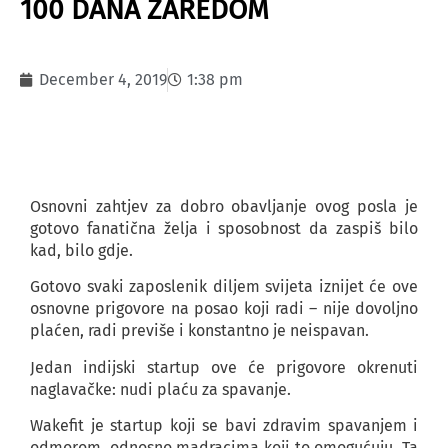
100 DANA ZAREDOM
December 4, 2019
1:38 pm
Osnovni zahtjev za dobro obavljanje ovog posla je
gotovo fanatična želja i sposobnost da zaspiš bilo
kad, bilo gdje.
Gotovo svaki zaposlenik diljem svijeta iznijet će ove
osnovne prigovore na posao koji radi – nije dovoljno
plaćen, radi previše i konstantno je neispavan.
Jedan indijski startup ove će prigovore okrenuti
naglavačke: nudi plaću za spavanje.
Wakefit je startup koji se bavi zdravim spavanjem i
odmorom, odnosno madracima koji to omogućuju. Ta