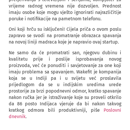
vrijeme radnog vremena nije dozvoljen. Prednost
imaju osobe koje mogu vješto ignorirati najrazličitije
poruke i notifikacije na pametnom telefonu.
Oni koji hrču su isključeni! Cijela priča o ovom poslu
zapravo se svodi na promatranje obrazaca spavanja
na novoj liniji madraca koje je napravio ovaj startup.
Ne samo da će promatrati san, njegovu dubinu i
kvalitetu prije i poslije isprobavanja novog
proizvoda, već će ponuditi i savjetovanje za one koji
imaju problema sa spavanjem. Wakefit je kompanija
koja se u Indiji pa i u svijetu već proslavila
prijedlogom da se u indijskim uredima urede
prostorije za brzi popodnevni odmor, kratko spavanje
nakon ručka jer je istraživanje koje su proveli otkrilo
da 86 posto Indijaca vjeruje da bi nakon takvog
kratkog odmora bili produktivniji, piše
Poslovni
dnevnik
.