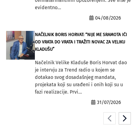
ovimalarmantnim upozorenjem. Sve više je
evidentno...
04/08/2026
NAČELNIK BORIS HORVAT: “NIJE ME SRAMOTA IĆI
OD VRATA DO VRATA I TRAŽITI NOVAC ZA VELIKU
KLADUŠU”
Načelnik Velike Kladuše Boris Horvat dao
je intervju za Trend radio u kojem se
dotakao svog dosadašnjeg mandata,
projekata koji su urađeni i onih koji su u
fazi realizacije. Prvi...
31/07/2026