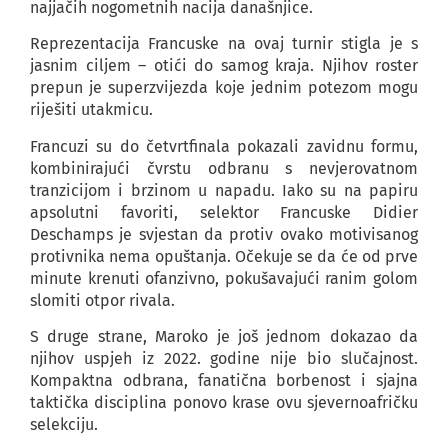
najjačih nogometnih nacija današnjice.
Reprezentacija Francuske na ovaj turnir stigla je s
jasnim ciljem – otići do samog kraja. Njihov roster
prepun je superzvijezda koje jednim potezom mogu
riješiti utakmicu.
Francuzi su do četvrtfinala pokazali zavidnu formu,
kombinirajući čvrstu odbranu s nevjerovatnom
tranzicijom i brzinom u napadu. Iako su na papiru
apsolutni favoriti, selektor Francuske Didier
Deschamps je svjestan da protiv ovako motivisanog
protivnika nema opuštanja. Očekuje se da će od prve
minute krenuti ofanzivno, pokušavajući ranim golom
slomiti otpor rivala.
S druge strane, Maroko je još jednom dokazao da
njihov uspjeh iz 2022. godine nije bio slučajnost.
Kompaktna odbrana, fanatična borbenost i sjajna
taktička disciplina ponovo krase ovu sjevernoafričku
selekciju.