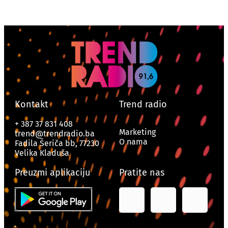
Kontakt
Trend radio
+ 387 37 831 408
Marketing
trend@trendradio.ba
O nama
Fadila Šeriča bb, 77230
Velika Kladuša
Preuzmi aplikaciju
Pratite nas