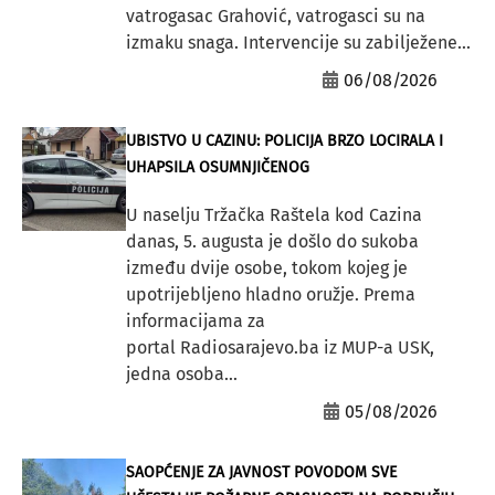
vatrogasac Grahović, vatrogasci su na
izmaku snaga. Intervencije su zabilježene...
06/08/2026
UBISTVO U CAZINU: POLICIJA BRZO LOCIRALA I
UHAPSILA OSUMNJIČENOG
U naselju Tržačka Raštela kod Cazina
danas, 5. augusta je došlo do sukoba
između dvije osobe, tokom kojeg je
upotrijebljeno hladno oružje. Prema
informacijama za
portal Radiosarajevo.ba iz MUP-a USK,
jedna osoba...
05/08/2026
SAOPĆENJE ZA JAVNOST POVODOM SVE