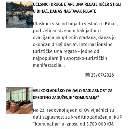
UČESNICI DRUGE ETAPE UNA REGATE JUČER STIGLI
U BIHAĆ, DANAS NASTAVAK REGATE
Ulaskom više od hiljadu veslača u Bihać,
pod veličanstvenom bakljadom i
ovacijama okupljenih građana, danas je
okončan drugi dan 51. Internacionalne
turističke Una regate - jedne od
najpopularnijih sportsko-turističkih
manifestacija...
25/07/2026
VELIKOKLADUŠKO OV DALO SAGLASNOST ZA
KREDITNO ZADUŽENJE “KOMUNALIJA”
Na 23. redovnoj sjednici OV vijećnici su
dali saglasnost za kreditno zaduženje JKUP
“Komunalije” u iznosu od 3.700 000 KM.