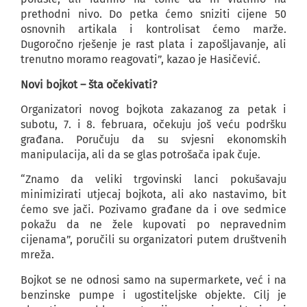
prethodni nivo. Do petka ćemo sniziti cijene 50
osnovnih artikala i kontrolisat ćemo marže.
Dugoročno rješenje je rast plata i zapošljavanje, ali
trenutno moramo reagovati”, kazao je Hasičević.
Novi bojkot – šta očekivati?
Organizatori novog bojkota zakazanog za petak i
subotu, 7. i 8. februara, očekuju još veću podršku
građana. Poručuju da su svjesni ekonomskih
manipulacija, ali da se glas potrošača ipak čuje.
“Znamo da veliki trgovinski lanci pokušavaju
minimizirati utjecaj bojkota, ali ako nastavimo, bit
ćemo sve jači. Pozivamo građane da i ove sedmice
pokažu da ne žele kupovati po nepravednim
cijenama”, poručili su organizatori putem društvenih
mreža.
Bojkot se ne odnosi samo na supermarkete, već i na
benzinske pumpe i ugostiteljske objekte. Cilj je