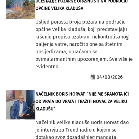
UČESTALIJE POŽARNE OPASNOSTI NA PODRUČJU
OPĆINE VELIKA KLADUŠA
Usljed porasta broja požara na području
općine Velika Kladuša, koji predstavljaju
kršenje propisa ozabrani nekontrolisanog
paljenja vatre, naročito one sa štetnim
posljedicama, obraćamo se
ovimalarmantnim upozorenjem. Sve više je
evidentno...
04/08/2026
NAČELNIK BORIS HORVAT: “NIJE ME SRAMOTA IĆI
OD VRATA DO VRATA I TRAŽITI NOVAC ZA VELIKU
KLADUŠU”
Načelnik Velike Kladuše Boris Horvat dao
je intervju za Trend radio u kojem se
dotakao svog dosadašnjeg mandata,