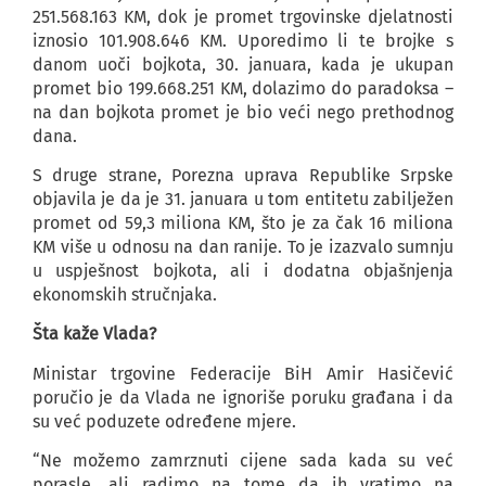
251.568.163 KM, dok je promet trgovinske djelatnosti
iznosio 101.908.646 KM. Uporedimo li te brojke s
danom uoči bojkota, 30. januara, kada je ukupan
promet bio 199.668.251 KM, dolazimo do paradoksa –
na dan bojkota promet je bio veći nego prethodnog
dana.
S druge strane, Porezna uprava Republike Srpske
objavila je da je 31. januara u tom entitetu zabilježen
promet od 59,3 miliona KM, što je za čak 16 miliona
KM više u odnosu na dan ranije. To je izazvalo sumnju
u uspješnost bojkota, ali i dodatna objašnjenja
ekonomskih stručnjaka.
Šta kaže Vlada?
Ministar trgovine Federacije BiH Amir Hasičević
poručio je da Vlada ne ignoriše poruku građana i da
su već poduzete određene mjere.
“Ne možemo zamrznuti cijene sada kada su već
porasle, ali radimo na tome da ih vratimo na