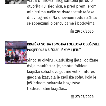
Vlada Unsko-sanskog kantona jutros je
otvorila 48. sjednicu, a pred premijerom i
ministrima našlo se dvadesetak tačaka
dnevnog reda. Na dnevnom redu našli su
se sporazumi o osnovicama i bodovima...
29/07/2026
KRAJIŠKA SOFRA I SMOTRA FOLKLORA ODUŠEVILE
POSJETIOCE NA “KLADUŠKOM LJETU”
Sinoć su okviru „Kladuškog ljeta“ održane
dvije manifestacije, smotra folklora i
krajiška sofra.I ove godine veliki interes
građana izazvala je Krajiška sofra, koja je
još jednom pokazala bogatstvo
tradicionalne krajiške...
27/07/2026