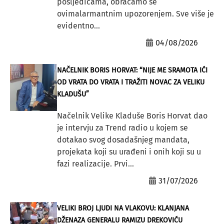
posljedicama, obraćamo se
ovimalarmantnim upozorenjem. Sve više je
evidentno...
04/08/2026
NAČELNIK BORIS HORVAT: “NIJE ME SRAMOTA IĆI
OD VRATA DO VRATA I TRAŽITI NOVAC ZA VELIKU
KLADUŠU”
Načelnik Velike Kladuše Boris Horvat dao
je intervju za Trend radio u kojem se
dotakao svog dosadašnjeg mandata,
projekata koji su urađeni i onih koji su u
fazi realizacije. Prvi...
31/07/2026
VELIKI BROJ LJUDI NA VLAKOVU: KLANJANA
DŽENAZA GENERALU RAMIZU DREKOVIĆU