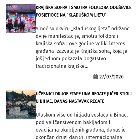
KRAJIŠKA SOFRA I SMOTRA FOLKLORA ODUŠEVILE
POSJETIOCE NA “KLADUŠKOM LJETU”
Sinoć su okviru „Kladuškog ljeta“ održane
dvije manifestacije, smotra folklora i
krajiška sofra.I ove godine veliki interes
građana izazvala je Krajiška sofra, koja je
još jednom pokazala bogatstvo
tradicionalne krajiške...
27/07/2026
UČESNICI DRUGE ETAPE UNA REGATE JUČER STIGLI
U BIHAĆ, DANAS NASTAVAK REGATE
Ulaskom više od hiljadu veslača u Bihać,
pod veličanstvenom bakljadom i
ovacijama okupljenih građana, danas je
okončan drugi dan 51. Internacionalne