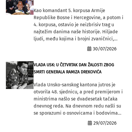
Kao komandant 5. korpusa Armije
Republike Bosne i Hercegovine, a potom i
4. korpusa, ostavio je neizbrisiv trag u
najtežim danima naše historije. Hiljade
ljudi, među kojima i brojni zvaničnici,...
30/07/2026
VLADA USK: U ČETVRTAK DAN ŽALOSTI ZBOG
SMRTI GENERALA RAMIZA DREKOVIĆA
Vlada Unsko-sanskog kantona jutros je
otvorila 48. sjednicu, a pred premijerom i
ministrima našlo se dvadesetak tačaka
dnevnog reda. Na dnevnom redu našli su
se sporazumi o osnovicama i bodovima...
29/07/2026