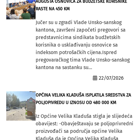
AUGUSTA OSNOVICA ZA BUDŽETSKE KORISNIKE
RASTE NA 450 KM
Jučer su u zgradi Vlade Unsko-sanskog
kantona, završeni započeti pregovori sa
predstavnicima sindikata budžetskih
korisnika o usklađivanju osnovice sa
indeksom potrošačkih cijena.Ispred
pregovaračkog tima Vlade Unsko-sanskog
kantona na sastanku su...
22/07/2026
OPĆINA VELIKA KLADUŠA ISPLATILA SREDSTVA ZA
POLJOPIVREDU U IZNOSU OD 480 000 KM
Iz Općine Velika Kladuša stigla je slijedeća
obavijest: -Obavještavaju se poljoprivredni
proizvođači sa područja općine Velika
Kladuša da je Općina Velika Kladuša