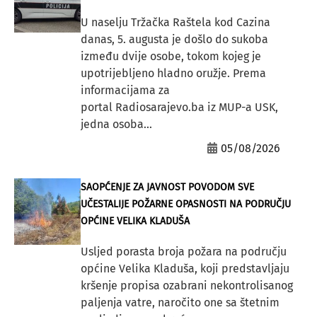
U naselju Tržačka Raštela kod Cazina
danas, 5. augusta je došlo do sukoba
između dvije osobe, tokom kojeg je
upotrijebljeno hladno oružje. Prema
informacijama za
portal Radiosarajevo.ba iz MUP-a USK,
jedna osoba...
05/08/2026
SAOPĆENJE ZA JAVNOST POVODOM SVE
UČESTALIJE POŽARNE OPASNOSTI NA PODRUČJU
OPĆINE VELIKA KLADUŠA
Usljed porasta broja požara na području
općine Velika Kladuša, koji predstavljaju
kršenje propisa ozabrani nekontrolisanog
paljenja vatre, naročito one sa štetnim