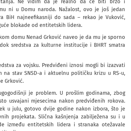
itanja. Ne vidim da je realno da će biti brzo i
mu ni u Domu naroda. Nažalost, ovo je još jedan
ra BiH najneefikasniji do sada – rekao je Vuković,
guće blokade od entitetskih lidera.
ičkom domu Nenad Grković naveo je da mu je sporno
dok sredstva za kulturne institucije i BHRT smatra
stva za vojsku. Predviđeni iznosi mogli bi izazvati
na stav SNSD-a i aktuelnu političku krizu u RS-u,
e Grković.
dugogodišnji je problem. U prošlim godinama, zbog
često usvajani mjesecima nakon predviđenih rokova.
ek u julu, gotovo dvije godine nakon izbora, što je
nih projekata. Slična kašnjenja zabilježena su i u
de između entitetskih lidera i stranaka otežavale