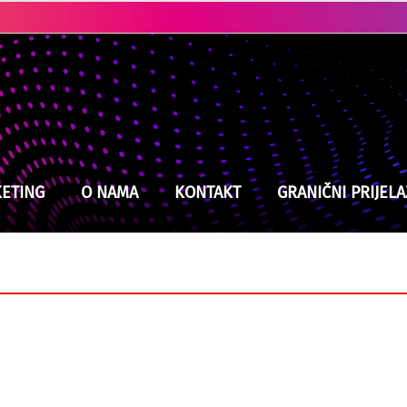
Kladuški vatrogasci na izmaku snaga, jučer intervenisali devet puta
ETING
O NAMA
KONTAKT
GRANIČNI PRIJELA