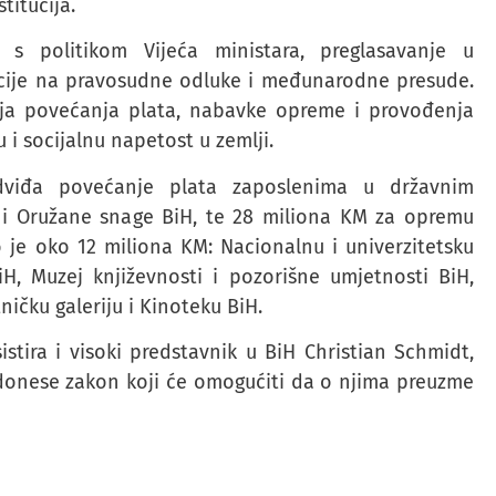
titucija.
 s politikom Vijeća ministara, preglasavanje u
eakcije na pravosudne odluke i međunarodne presude.
ja povećanja plata, nabavke opreme i provođenja
i socijalnu napetost u zemlji.
edviđa povećanje plata zaposlenima u državnim
iH i Oružane snage BiH, te 28 miliona KM za opremu
o je oko 12 miliona KM: Nacionalnu i univerzitetsku
BiH, Muzej književnosti i pozorišne umjetnosti BiH,
ničku galeriju i Kinoteku BiH.
istira i visoki predstavnik u BiH Christian Schmidt,
a donese zakon koji će omogućiti da o njima preuzme