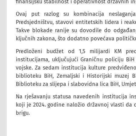
finansijsku stabilnost i operativnost državnih ins
Ovaj put razlog su kombinacija neslaganja
Predsjedništvu, stavovi entitetskih lidera i r
Takve blokade ranije su dovodile do odgađan
ključnih zakona, što dodatno povećava političku 
Predloženi budžet od 1,5 milijardi KM pr
institucijama, uključujući Graničnu policiju B
vojske. Za sedam institucija kulture predviđen
biblioteku BiH, Zemaljski i Historijski muzej 
Biblioteku za slijepa i slabovidna lica BiH, Umjet
Na rješavanju statusa navedenih institucija ins
koji je 2024. godine naložio državnoj vlasti d
brigu.