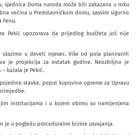
, sjednica Doma naroda može biti zakazana u roku
ebna većina u Predstavničkom domu, sasvim sigurno
a Fenu.
a Pekić upozorava da prijedlog budžeta još nije
ć ulazimo u deveti mjesec. Više od pola planiranih
a je projekcija za ostatak godine. Neozbiljno je
– kazala je Pekić.
o pojedine stavke, poput kupovine opreme za Upravu
 primjedbe.
kojim institucijama i u kojem obimu su namijenjena
 je u pogledu proceduralne brzine usvajanja.