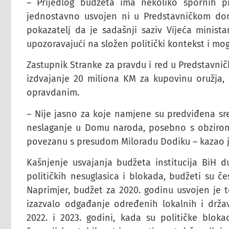
– Prijedlog budžeta ima nekoliko spornih p
jednostavno usvojen ni u Predstavničkom do
pokazatelj da je sadašnji saziv Vijeća minista
upozoravajući na složen politički kontekst i mo
Zastupnik Stranke za pravdu i red u Predstavn
izdvajanje 20 miliona KM za kupovinu oružja, 
opravdanim.
– Nije jasno za koje namjene su predviđena sred
neslaganje u Domu naroda, posebno s obzirom 
povezanu s presudom Miloradu Dodiku – kazao j
Kašnjenje usvajanja budžeta institucija BiH 
političkih nesuglasica i blokada, budžeti su 
Naprimjer, budžet za 2020. godinu usvojen je t
izazvalo odgađanje određenih lokalnih i držav
2022. i 2023. godini, kada su političke bloka