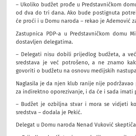
– Ukoliko budžet prođe u Predstavničkom domu
od dva do tri dana. Ako bude postignuta potr
će proći i u Domu naroda – rekao je Ademović z
Zastupnica PDP-a u Predstavničkom domu Mir
dostavljen delegatima.
– Delegati nisu dobili prijedlog budžeta, a ve
sredstava je već potrošeno, a ne znamo kakv
govoriti o budžetu na osnovu medijskih nastupa 
Naglasila je da njen klub ranije nije podržava
za indirektno oporezivanje, i da će i sada imati
– Budžet je ozbiljna stvar i mora se vidjeti 
sredstva – dodala je Pekić.
Delegat u Domu naroda Nenad Vuković skeptičan