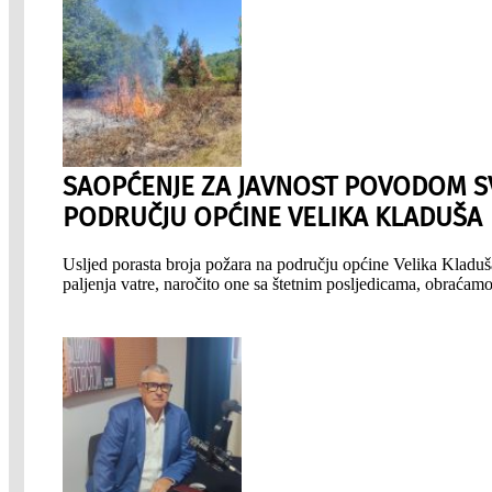
SAOPĆENJE ZA JAVNOST POVODOM SV
PODRUČJU OPĆINE VELIKA KLADUŠA
Usljed porasta broja požara na području općine Velika Kladuša
paljenja vatre, naročito one sa štetnim posljedicama, obraća