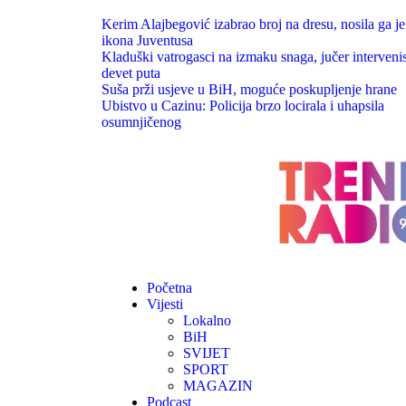
Kerim Alajbegović izabrao broj na dresu, nosila ga je
ikona Juventusa
Kladuški vatrogasci na izmaku snaga, jučer intervenis
devet puta
Suša prži usjeve u BiH, moguće poskupljenje hrane
Ubistvo u Cazinu: Policija brzo locirala i uhapsila
osumnjičenog
Početna
Vijesti
Lokalno
BiH
SVIJET
SPORT
MAGAZIN
Podcast