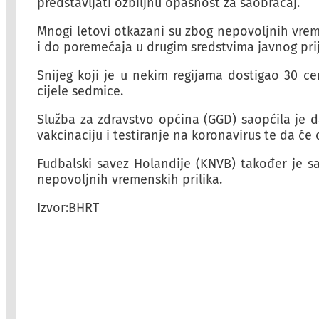
predstavljati ozbiljnu opasnost za saobraćaj.
Mnogi letovi otkazani su zbog nepovoljnih vreme
i do poremećaja u drugim sredstvima javnog prij
Snijeg koji je u nekim regijama dostigao 30 c
cijele sedmice.
Služba za zdravstvo općina (GGD) saopćila je 
vakcinaciju i testiranje na koronavirus te da će 
Fudbalski savez Holandije (KNVB) također je 
nepovoljnih vremenskih prilika.
Izvor:BHRT