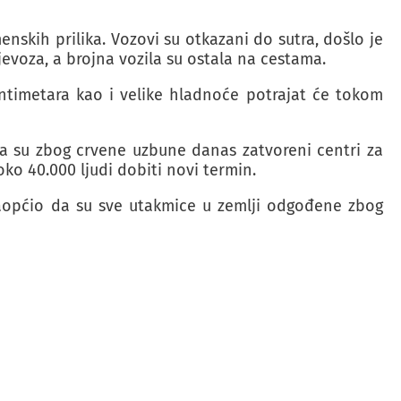
nskih prilika. Vozovi su otkazani do sutra, došlo je
evoza, a brojna vozila su ostala na cestama.
entimetara kao i velike hladnoće potrajat će tokom
da su zbog crvene uzbune danas zatvoreni centri za
oko 40.000 ljudi dobiti novi termin.
saopćio da su sve utakmice u zemlji odgođene zbog