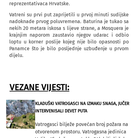
reprezentativaca Hrvatske.
Vatreni su prvi put zaprijetili u prvoj minuti sudijske
nadoknade prvog poluvremena. Baturina je tukao sa
nekih 20 metara iskosa s lijeve strane, a Mosquera je
krajnjim naporom zaustavio njegov udarac i odbio
loptu u korner poslije kojeg nije bilo opasnosti po
Panamce što je bilo posljednje uzbuđenje u prvom
dijelu.
VEZANE VIJESTI:
KLADUŠKI VATROGASCI NA IZMAKU SNAGA, JUČER
INTERVENISALI DEVET PUTA
Vatrogasci bilježe povećan broj požara na
otvorenom prostoru. Vatrogasna jedinica