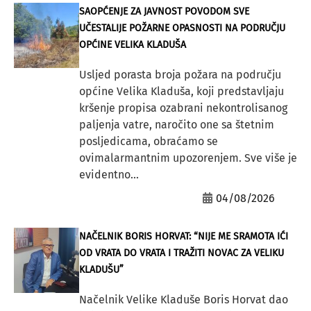
SAOPĆENJE ZA JAVNOST POVODOM SVE
UČESTALIJE POŽARNE OPASNOSTI NA PODRUČJU
OPĆINE VELIKA KLADUŠA
Usljed porasta broja požara na području
općine Velika Kladuša, koji predstavljaju
kršenje propisa ozabrani nekontrolisanog
paljenja vatre, naročito one sa štetnim
posljedicama, obraćamo se
ovimalarmantnim upozorenjem. Sve više je
evidentno...
04/08/2026
NAČELNIK BORIS HORVAT: “NIJE ME SRAMOTA IĆI
OD VRATA DO VRATA I TRAŽITI NOVAC ZA VELIKU
KLADUŠU”
Načelnik Velike Kladuše Boris Horvat dao