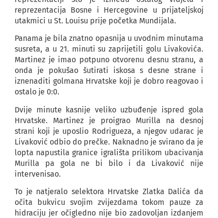
reprezentacija Bosne i Hercegovine u prijateljskoj
utakmici u St. Louisu prije početka Mundijala.
Panama je bila znatno opasnija u uvodnim minutama
susreta, a u 21. minuti su zaprijetili golu Livakovića.
Martinez je imao potpuno otvorenu desnu stranu, a
onda je pokušao šutirati iskosa s desne strane i
iznenaditi golmana Hrvatske koji je dobro reagovao i
ostalo je 0:0.
Dvije minute kasnije veliko uzbuđenje ispred gola
Hrvatske. Martinez je proigrao Murilla na desnoj
strani koji je uposlio Rodrigueza, a njegov udarac je
Livaković odbio do prečke. Naknadno je svirano da je
lopta napustila granice igrališta prilikom ubacivanja
Murilla pa gola ne bi bilo i da Livaković nije
intervenisao.
To je natjeralo selektora Hrvatske Zlatka Dalića da
očita bukvicu svojim zvijezdama tokom pauze za
hidraciju jer očigledno nije bio zadovoljan izdanjem