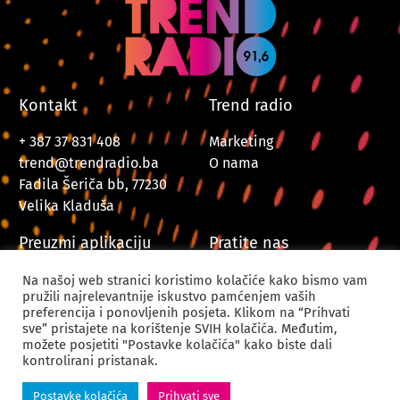
Kontakt
Trend radio
+ 387 37 831 408
Marketing
trend@trendradio.ba
O nama
Fadila Šeriča bb, 77230
Velika Kladuša
Preuzmi aplikaciju
Pratite nas
Na našoj web stranici koristimo kolačiće kako bismo vam
pružili najrelevantnije iskustvo pamćenjem vaših
preferencija i ponovljenih posjeta. Klikom na “Prihvati
sve” pristajete na korištenje SVIH kolačića. Međutim,
možete posjetiti "Postavke kolačića" kako biste dali
kontrolirani pristanak.
© 2024. Trend Radio Velika Kladuša. Sva prava zadržana.
Postavke kolačića
Prihvati sve