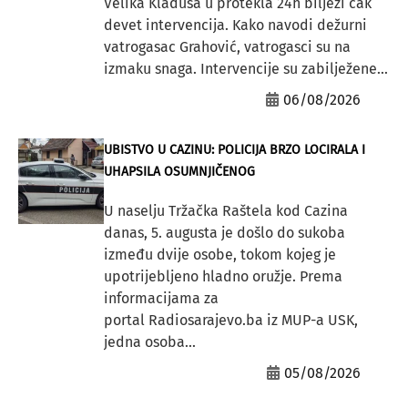
Velika Kladuša u protekla 24h bilježi čak
devet intervencija. Kako navodi dežurni
vatrogasac Grahović, vatrogasci su na
izmaku snaga. Intervencije su zabilježene...
06/08/2026
UBISTVO U CAZINU: POLICIJA BRZO LOCIRALA I
UHAPSILA OSUMNJIČENOG
U naselju Tržačka Raštela kod Cazina
danas, 5. augusta je došlo do sukoba
između dvije osobe, tokom kojeg je
upotrijebljeno hladno oružje. Prema
informacijama za
portal Radiosarajevo.ba iz MUP-a USK,
jedna osoba...
05/08/2026