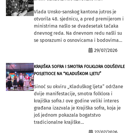
Vlada Unsko-sanskog kantona jutros je
otvorila 48. sjednicu, a pred premijerom i
ministrima našlo se dvadesetak tačaka
dnevnog reda. Na dnevnom redu našli su
se sporazumi o osnovicama i bodovima...
29/07/2026
KRAJIŠKA SOFRA I SMOTRA FOLKLORA ODUŠEVILE
POSJETIOCE NA “KLADUŠKOM LJETU”
Sinoć su okviru „Kladuškog ljeta“ održane
dvije manifestacije, smotra folklora i
krajiška sofra.I ove godine veliki interes
građana izazvala je Krajiška sofra, koja je
još jednom pokazala bogatstvo
tradicionalne krajiške...
27/07/2026