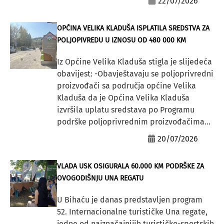
22/07/2026
OPĆINA VELIKA KLADUŠA ISPLATILA SREDSTVA ZA
POLJOPIVREDU U IZNOSU OD 480 000 KM
Iz Općine Velika Kladuša stigla je slijedeća
obavijest: -Obavještavaju se poljoprivredni
proizvođači sa područja općine Velika
Kladuša da je Općina Velika Kladuša
izvršila uplatu sredstava po Programu
podrške poljoprivrednim proizvođačima...
20/07/2026
VLADA USK OSIGURALA 60.000 KM PODRŠKE ZA
OVOGODIŠNJU UNA REGATU
U Bihaću je danas predstavljen program
52. Internacionalne turističke Una regate,
jedne od najznačajnijih turističko-sportskih