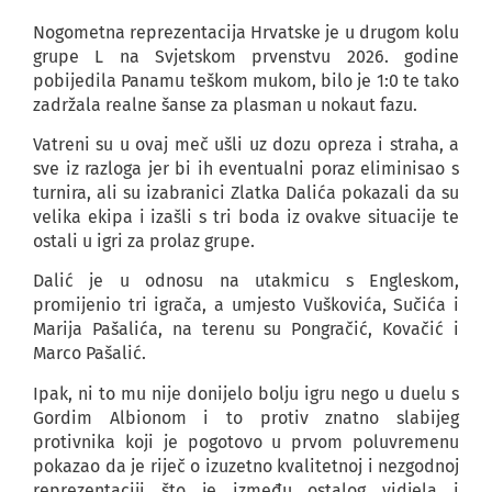
Nogometna reprezentacija Hrvatske je u drugom kolu
grupe L na Svjetskom prvenstvu 2026. godine
pobijedila Panamu teškom mukom, bilo je 1:0 te tako
zadržala realne šanse za plasman u nokaut fazu.
Vatreni su u ovaj meč ušli uz dozu opreza i straha, a
sve iz razloga jer bi ih eventualni poraz eliminisao s
turnira, ali su izabranici Zlatka Dalića pokazali da su
velika ekipa i izašli s tri boda iz ovakve situacije te
ostali u igri za prolaz grupe.
Dalić je u odnosu na utakmicu s Engleskom,
promijenio tri igrača, a umjesto Vuškovića, Sučića i
Marija Pašalića, na terenu su Pongračić, Kovačić i
Marco Pašalić.
Ipak, ni to mu nije donijelo bolju igru nego u duelu s
Gordim Albionom i to protiv znatno slabijeg
protivnika koji je pogotovo u prvom poluvremenu
pokazao da je riječ o izuzetno kvalitetnoj i nezgodnoj
reprezentaciji što je između ostalog vidjela i