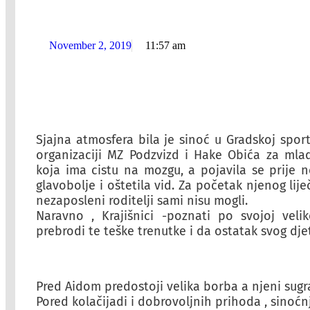
November 2, 2019
11:57 am
Sjajna atmosfera bila je sinoć u Gradskoj spor
organizaciji MZ Podzvizd i Hake Obića za mlad
koja ima cistu na mozgu, a pojavila se prije n
glavobolje i oštetila vid. Za početak njenog lije
nezaposleni roditelji sami nisu mogli.
Naravno , Krajišnici -poznati po svojoj veli
prebrodi te teške trenutke i da ostatak svog dje
Pred Aidom predostoji velika borba a njeni sugra
Pored kolačijadi i dobrovoljnih prihoda , sinoćnj