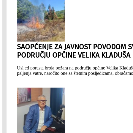
SAOPĆENJE ZA JAVNOST POVODOM SV
PODRUČJU OPĆINE VELIKA KLADUŠA
Usljed porasta broja požara na području općine Velika Kladuša
paljenja vatre, naročito one sa štetnim posljedicama, obraća