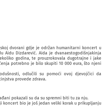
tskoj dvorani gdje je održan humanitarni koncert u
u Aidu Dizdarević. Aida je dvanaestogodišnjakinja
ekoliko godina, te prouzrokovala dugotrajne i jake
čenja potrebno je bilo skupiti 10 000 eura, što njeni
kodušnosti, odlučili su pomoći ovoj djevojčici da
tinjstva provede zdrava.
đani pokazali su da su spremni biti tu za nju.
i koncert bio je još jedan veliki korak u prikupljanju