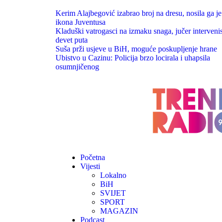
Kerim Alajbegović izabrao broj na dresu, nosila ga je
ikona Juventusa
Kladuški vatrogasci na izmaku snaga, jučer intervenis
devet puta
Suša prži usjeve u BiH, moguće poskupljenje hrane
Ubistvo u Cazinu: Policija brzo locirala i uhapsila
osumnjičenog
Početna
Vijesti
Lokalno
BiH
SVIJET
SPORT
MAGAZIN
Podcast