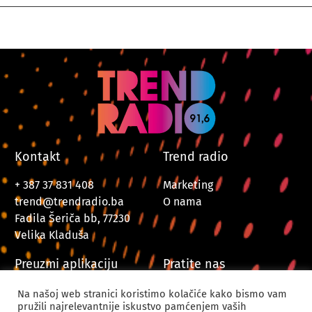
Kontakt
Trend radio
+ 387 37 831 408
Marketing
trend@trendradio.ba
O nama
Fadila Šeriča bb, 77230
Velika Kladuša
Preuzmi aplikaciju
Pratite nas
Na našoj web stranici koristimo kolačiće kako bismo vam
pružili najrelevantnije iskustvo pamćenjem vaših