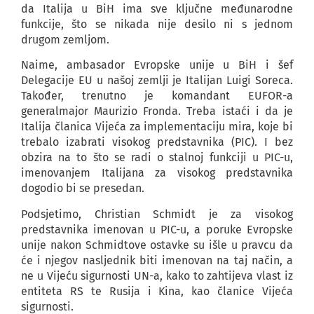
da Italija u BiH ima sve ključne međunarodne
funkcije, što se nikada nije desilo ni s jednom
drugom zemljom.
Naime, ambasador Evropske unije u BiH i šef
Delegacije EU u našoj zemlji je Italijan Luigi Soreca.
Također, trenutno je komandant EUFOR-a
generalmajor Maurizio Fronda. Treba istaći i da je
Italija članica Vijeća za implementaciju mira, koje bi
trebalo izabrati visokog predstavnika (PIC). I bez
obzira na to što se radi o stalnoj funkciji u PIC-u,
imenovanjem Italijana za visokog predstavnika
dogodio bi se presedan.
Podsjetimo, Christian Schmidt je za visokog
predstavnika imenovan u PIC-u, a poruke Evropske
unije nakon Schmidtove ostavke su išle u pravcu da
će i njegov nasljednik biti imenovan na taj način, a
ne u Vijeću sigurnosti UN-a, kako to zahtijeva vlast iz
entiteta RS te Rusija i Kina, kao članice Vijeća
sigurnosti.