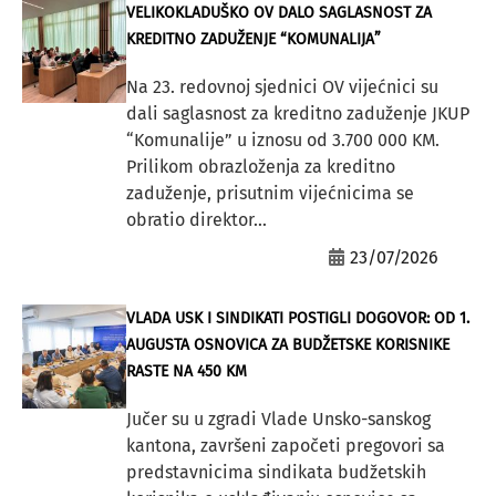
VELIKOKLADUŠKO OV DALO SAGLASNOST ZA
KREDITNO ZADUŽENJE “KOMUNALIJA”
Na 23. redovnoj sjednici OV vijećnici su
dali saglasnost za kreditno zaduženje JKUP
“Komunalije” u iznosu od 3.700 000 KM.
Prilikom obrazloženja za kreditno
zaduženje, prisutnim vijećnicima se
obratio direktor...
23/07/2026
VLADA USK I SINDIKATI POSTIGLI DOGOVOR: OD 1.
AUGUSTA OSNOVICA ZA BUDŽETSKE KORISNIKE
RASTE NA 450 KM
Jučer su u zgradi Vlade Unsko-sanskog
kantona, završeni započeti pregovori sa
predstavnicima sindikata budžetskih