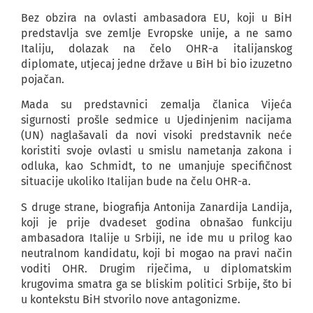
Bez obzira na ovlasti ambasadora EU, koji u BiH
predstavlja sve zemlje Evropske unije, a ne samo
Italiju, dolazak na čelo OHR-a italijanskog
diplomate, utjecaj jedne države u BiH bi bio izuzetno
pojačan.
Mada su predstavnici zemalja članica Vijeća
sigurnosti prošle sedmice u Ujedinjenim nacijama
(UN) naglašavali da novi visoki predstavnik neće
koristiti svoje ovlasti u smislu nametanja zakona i
odluka, kao Schmidt, to ne umanjuje specifičnost
situacije ukoliko Italijan bude na čelu OHR-a.
S druge strane, biografija Antonija Zanardija Landija,
koji je prije dvadeset godina obnašao funkciju
ambasadora Italije u Srbiji, ne ide mu u prilog kao
neutralnom kandidatu, koji bi mogao na pravi način
voditi OHR. Drugim riječima, u diplomatskim
krugovima smatra ga se bliskim politici Srbije, što bi
u kontekstu BiH stvorilo nove antagonizme.