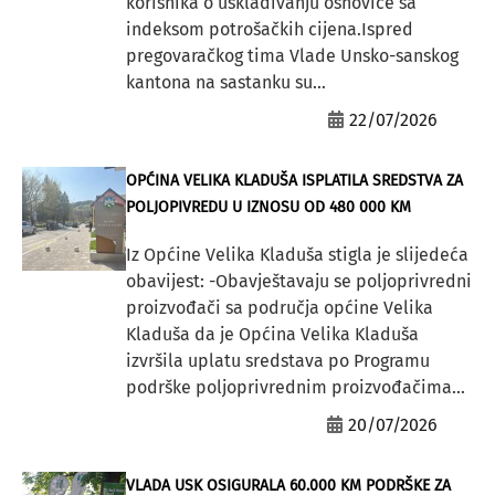
korisnika o usklađivanju osnovice sa
indeksom potrošačkih cijena.Ispred
pregovaračkog tima Vlade Unsko-sanskog
kantona na sastanku su...
22/07/2026
OPĆINA VELIKA KLADUŠA ISPLATILA SREDSTVA ZA
POLJOPIVREDU U IZNOSU OD 480 000 KM
Iz Općine Velika Kladuša stigla je slijedeća
obavijest: -Obavještavaju se poljoprivredni
proizvođači sa područja općine Velika
Kladuša da je Općina Velika Kladuša
izvršila uplatu sredstava po Programu
podrške poljoprivrednim proizvođačima...
20/07/2026
VLADA USK OSIGURALA 60.000 KM PODRŠKE ZA