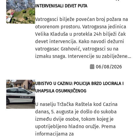
INTERVENISALI DEVET PUTA
Vatrogasci bilježe povećan broj požara na
otvorenom prostoru. Vatrogasna jedinica
Velika Kladuša u protekla 24h bilježi čak
devet intervencija. Kako navodi dežurni
vatrogasac Grahović, vatrogasci su na
izmaku snaga. Intervencije su zabilježene...
06/08/2026
UBISTVO U CAZINU: POLICIJA BRZO LOCIRALA I
UHAPSILA OSUMNJIČENOG
U naselju Tržačka Raštela kod Cazina
danas, 5. augusta je došlo do sukoba
između dvije osobe, tokom kojeg je
upotrijebljeno hladno oružje. Prema
informacijama za