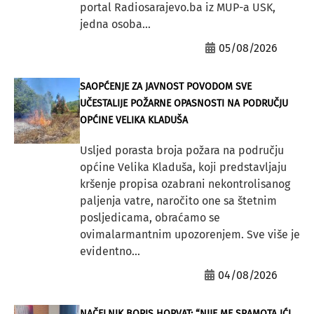
portal Radiosarajevo.ba iz MUP-a USK,
jedna osoba...
05/08/2026
SAOPĆENJE ZA JAVNOST POVODOM SVE
UČESTALIJE POŽARNE OPASNOSTI NA PODRUČJU
OPĆINE VELIKA KLADUŠA
Usljed porasta broja požara na području
općine Velika Kladuša, koji predstavljaju
kršenje propisa ozabrani nekontrolisanog
paljenja vatre, naročito one sa štetnim
posljedicama, obraćamo se
ovimalarmantnim upozorenjem. Sve više je
evidentno...
04/08/2026
NAČELNIK BORIS HORVAT: “NIJE ME SRAMOTA IĆI