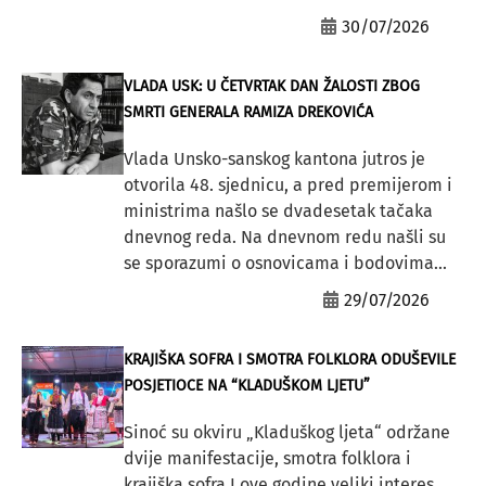
30/07/2026
VLADA USK: U ČETVRTAK DAN ŽALOSTI ZBOG
SMRTI GENERALA RAMIZA DREKOVIĆA
Vlada Unsko-sanskog kantona jutros je
otvorila 48. sjednicu, a pred premijerom i
ministrima našlo se dvadesetak tačaka
dnevnog reda. Na dnevnom redu našli su
se sporazumi o osnovicama i bodovima...
29/07/2026
KRAJIŠKA SOFRA I SMOTRA FOLKLORA ODUŠEVILE
POSJETIOCE NA “KLADUŠKOM LJETU”
Sinoć su okviru „Kladuškog ljeta“ održane
dvije manifestacije, smotra folklora i
krajiška sofra.I ove godine veliki interes