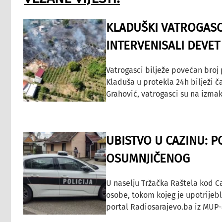
KLADUŠKI VATROGASC
INTERVENISALI DEVET
Vatrogasci bilježe povećan broj
Kladuša u protekla 24h bilježi č
Grahović, vatrogasci su na izmak
UBISTVO U CAZINU: P
OSUMNJIČENOG
U naselju Tržačka Raštela kod C
osobe, tokom kojeg je upotrijeb
portal Radiosarajevo.ba iz MUP-