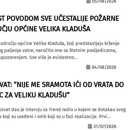
05/08/2026
ST POVODOM SVE UČESTALIJE POŽARNE
ČJU OPĆINE VELIKA KLADUŠA
odručju općine Velika Kladuša, koji predstavljaju kršenje
g paljenja vatre, naročito one sa štetnim posljedicama,
ozorenjem. Sve više je evidentno...
04/08/2026
AT: “NIJE ME SRAMOTA IĆI OD VRATA DO
AC ZA VELIKU KLADUŠU”
orvat dao je intervju za Trend radio u kojem se dotakao svog
ji su urađeni i onih koji su u fazi realizacije. Prvi...
31/07/2026