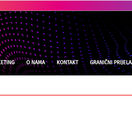
Ubistvo u Cazinu: Policija brzo locirala i uhapsila osumnjičenog
ETING
O NAMA
KONTAKT
GRANIČNI PRIJELA