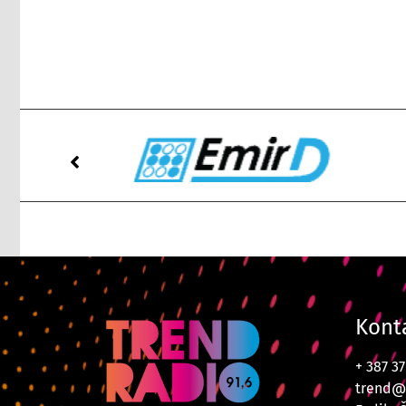
Kont
+ 387 3
trend@