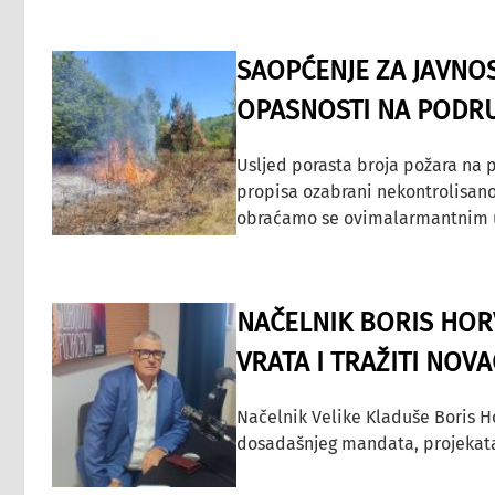
SAOPĆENJE ZA JAVNO
OPASNOSTI NA PODRU
Usljed porasta broja požara na p
propisa ozabrani nekontrolisano
obraćamo se ovimalarmantnim up
NAČELNIK BORIS HORV
VRATA I TRAŽITI NOV
Načelnik Velike Kladuše Boris H
dosadašnjeg mandata, projekata ko