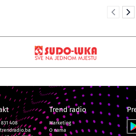
akt
Trend radio
Pr
7 831 408
Marketing
trendradio.ba
O nama