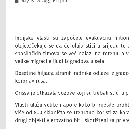
May 19, 2020
1:11 pm
Indijske vlasti su započele evakuaciju milio
oluje.Očekuje se da će oluja stići u srijedu te
spasilačkih timova se već nalazi na terenu, a v
velike migracije ljudi iz gradova u sela.
Desetine hiljada stranih radnika odlaze iz gra
koronavirusa.
Orissa je otkazala vozove koji su trebali stići u
Vlasti ulažu velike napore kako bi riješile pro
više od 800 skloništa se trenutno koristi za ka
drugi objekti vjerovatno biti iskorišteni za priv