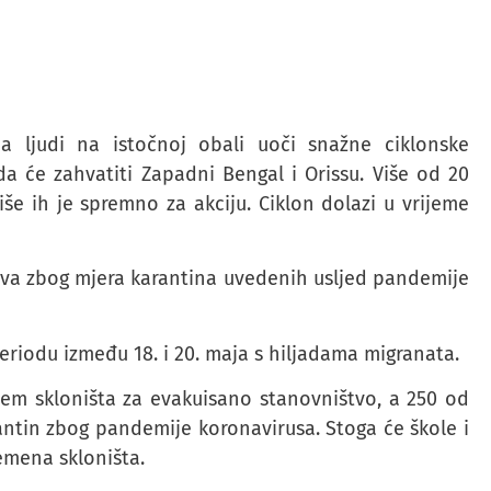
na ljudi na istočnoj obali uoči snažne ciklonske
 da će zahvatiti Zapadni Bengal i Orissu. Više od 20
iše ih je spremno za akciju. Ciklon dolazi u vrijeme
dova zbog mjera karantina uvedenih usljed pandemije
 periodu između 18. i 20. maja s hiljadama migranata.
blem skloništa za evakuisano stanovništvo, a 250 od
rantin zbog pandemije koronavirusa. Stoga će škole i
remena skloništa.