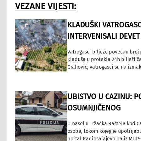
VEZANE VIJESTI:
KLADUŠKI VATROGASC
INTERVENISALI DEVET
Vatrogasci bilježe povećan broj
Kladuša u protekla 24h bilježi č
Grahović, vatrogasci su na izmak
UBISTVO U CAZINU: P
OSUMNJIČENOG
U naselju Tržačka Raštela kod C
osobe, tokom kojeg je upotrijeb
portal Radiosarajevo.ba iz MUP-