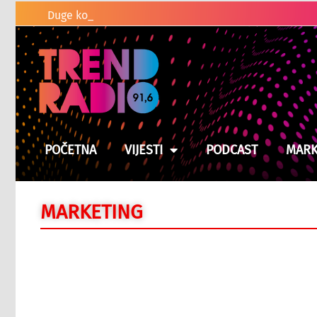
Duge kolone vozila na graničnim pr
POČETNA
VIJESTI
PODCAST
MARK
MARKETING