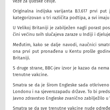
veže za ljudske ćelije.
Originalna indijska varijanta B.1.617 prvi put
kategorizovan u tri različita podtipa, a svi imaju
U Velikoj Britaniji je zabilježen nagli porast po
čini većinu svih slučajeva zaraze u Indiji i djeluje
Međutim, kako se dalje navodi, naučnici smatra
ona prvi put pronađena u Kentu prošle godine 
Britaniji.
S druge strane, BBC-jev izvor je kazao da nema
trenutne vakcine.
Smatra se da je širom Engleske sada otkriveno v
Londonu i na sjeverozapadu države. To bi predst
Javno zdravstvo Engleske zvanično zabilježilo u Ve
Smatra se da sve trenutne vakcine nude određeni