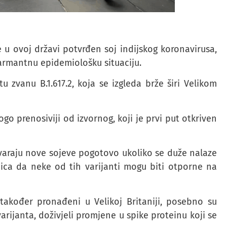
e u ovoj državi potvrđen soj indijskog koronavirusa,
larmantnu epidemiološku situaciju.
u zvanu B.1.617.2, koja se izgleda brže širi Velikom
go prenosiviji od izvornog, koji je prvi put otkriven
tvaraju nove sojeve pogotovo ukoliko se duže nalaze
nica da neke od tih varijanti mogu biti otporne na
u također pronađeni u Velikoj Britaniji, posebno su
varijanta, doživjeli promjene u spike proteinu koji se