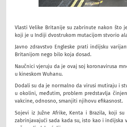
Vlasti Velike Britanije su zabrinute nakon što j
koji je u Indiji dvostrukom mutacijom stvorio a
Javno zdravstvo Engleske prati indijsku varijant
Britanijom nego bilo koja dosad.
Naučnici vjeruju da je ovaj soj koronavirusa mno
u kineskom Wuhanu.
Dodali su da je normalno da virusi mutiraju i s
u okolini, međutim, problem predstavlja činje
vakcine, odnosno, smanjiti njihovu efikasnost.
Sojevi iz Južne Afrike, Kenta i Brazila, koji s
zabrinjavajući sada kada su, isto kao i indijska 