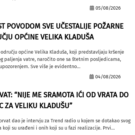
05/08/2026
ST POVODOM SVE UČESTALIJE POŽARNE
ČJU OPĆINE VELIKA KLADUŠA
odručju općine Velika Kladuša, koji predstavljaju kršenje
g paljenja vatre, naročito one sa štetnim posljedicama,
ozorenjem. Sve više je evidentno...
04/08/2026
AT: “NIJE ME SRAMOTA IĆI OD VRATA DO
AC ZA VELIKU KLADUŠU”
orvat dao je intervju za Trend radio u kojem se dotakao svog
ji su urađeni i onih koji su u fazi realizacije. Prvi...