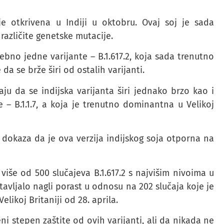
 je otkrivena u Indiji u oktobru. Ovaj soj je sada
 različite genetske mutacije.
sebno jedne varijante – B.1.617.2, koja sada trenutno
 da se brže širi od ostalih varijanti.
ju da se indijska varijanta širi jednako brzo kao i
– B.1.1.7, a koja je trenutno dominantna u Velikoj
 dokaza da je ova verzija indijskog soja otporna na
iše od 500 slučajeva B.1.617.2 s najvišim nivoima u
avljalo nagli porast u odnosu na 202 slučaja koje je
likoj Britaniji od 28. aprila.
 stepen zaštite od ovih varijanti, ali da nikada ne