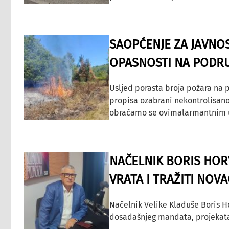
SAOPĆENJE ZA JAVNO
OPASNOSTI NA PODRU
Usljed porasta broja požara na p
propisa ozabrani nekontrolisano
obraćamo se ovimalarmantnim up
NAČELNIK BORIS HORV
VRATA I TRAŽITI NOV
Načelnik Velike Kladuše Boris H
dosadašnjeg mandata, projekata ko