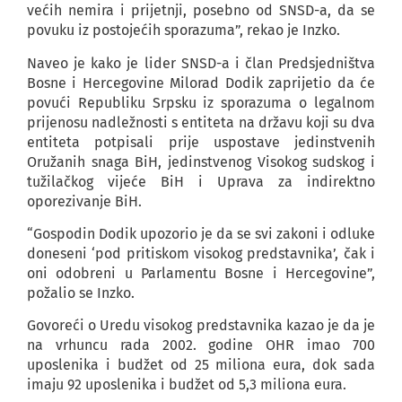
većih nemira i prijetnji, posebno od SNSD-a, da se
povuku iz postojećih sporazuma”, rekao je Inzko.
Naveo je kako je lider SNSD-a i član Predsjedništva
Bosne i Hercegovine Milorad Dodik zaprijetio da će
povući Republiku Srpsku iz sporazuma o legalnom
prijenosu nadležnosti s entiteta na državu koji su dva
entiteta potpisali prije uspostave jedinstvenih
Oružanih snaga BiH, jedinstvenog Visokog sudskog i
tužilačkog vijeće BiH i Uprava za indirektno
oporezivanje BiH.
“Gospodin Dodik upozorio je da se svi zakoni i odluke
doneseni ‘pod pritiskom visokog predstavnika’, čak i
oni odobreni u Parlamentu Bosne i Hercegovine”,
požalio se Inzko.
Govoreći o Uredu visokog predstavnika kazao je da je
na vrhuncu rada 2002. godine OHR imao 700
uposlenika i budžet od 25 miliona eura, dok sada
imaju 92 uposlenika i budžet od 5,3 miliona eura.