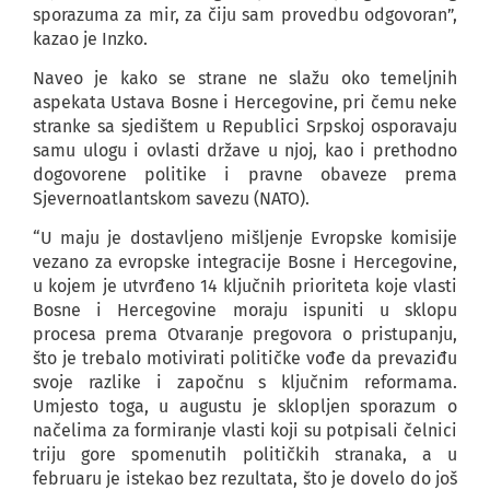
sporazuma za mir, za čiju sam provedbu odgovoran”,
kazao je Inzko.
Naveo je kako se strane ne slažu oko temeljnih
aspekata Ustava Bosne i Hercegovine, pri čemu neke
stranke sa sjedištem u Republici Srpskoj osporavaju
samu ulogu i ovlasti države u njoj, kao i prethodno
dogovorene politike i pravne obaveze prema
Sjevernoatlantskom savezu (NATO).
“U maju je dostavljeno mišljenje Evropske komisije
vezano za evropske integracije Bosne i Hercegovine,
u kojem je utvrđeno 14 ključnih prioriteta koje vlasti
Bosne i Hercegovine moraju ispuniti u sklopu
procesa prema Otvaranje pregovora o pristupanju,
što je trebalo motivirati političke vođe da prevaziđu
svoje razlike i započnu s ključnim reformama.
Umjesto toga, u augustu je sklopljen sporazum o
načelima za formiranje vlasti koji su potpisali čelnici
triju gore spomenutih političkih stranaka, a u
februaru je istekao bez rezultata, što je dovelo do još