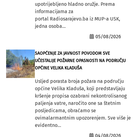
upotrijebljeno hladno oružje. Prema
informacijama za
portal Radiosarajevo.ba iz MUP-a USK,
jedna osoba...
05/08/2026
SAOPĆENJE ZA JAVNOST POVODOM SVE
UČESTALIJE POŽARNE OPASNOSTI NA PODRUČJU
OPĆINE VELIKA KLADUŠA
Usljed porasta broja požara na području
općine Velika Kladuša, koji predstavljaju
kršenje propisa ozabrani nekontrolisanog
paljenja vatre, naročito one sa štetnim
posljedicama, obraćamo se
ovimalarmantnim upozorenjem. Sve više je
evidentno...
04/08/2026