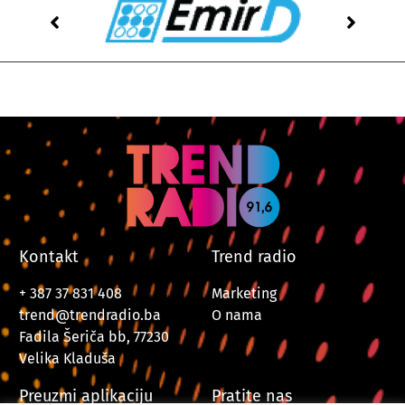
Kontakt
Trend radio
+ 387 37 831 408
Marketing
trend@trendradio.ba
O nama
Fadila Šeriča bb, 77230
Velika Kladuša
Preuzmi aplikaciju
Pratite nas