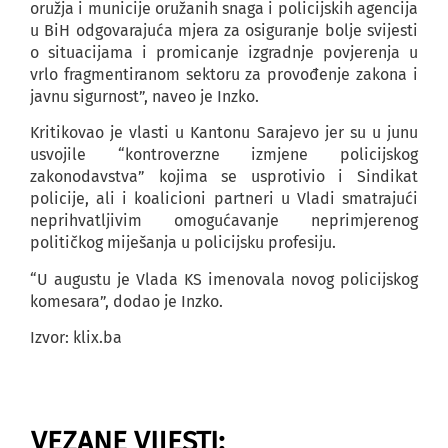
oružja i municije oružanih snaga i policijskih agencija
u BiH odgovarajuća mjera za osiguranje bolje svijesti
o situacijama i promicanje izgradnje povjerenja u
vrlo fragmentiranom sektoru za provođenje zakona i
javnu sigurnost”, naveo je Inzko.
Kritikovao je vlasti u Kantonu Sarajevo jer su u junu
usvojile “kontroverzne izmjene policijskog
zakonodavstva” kojima se usprotivio i Sindikat
policije, ali i koalicioni partneri u Vladi smatrajući
neprihvatljivim omogućavanje neprimjerenog
političkog miješanja u policijsku profesiju.
“U augustu je Vlada KS imenovala novog policijskog
komesara”, dodao je Inzko.
Izvor: klix.ba
VEZANE VIJESTI: