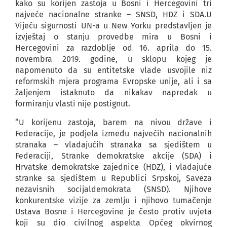
kako su korijen zastoja u Bosni i Hercegovini tri
najveće nacionalne stranke – SNSD, HDZ i SDA.U
Vijeću sigurnosti UN-a u New Yorku predstavljen je
izvještaj o stanju provedbe mira u Bosni i
Hercegovini za razdoblje od 16. aprila do 15.
novembra 2019. godine, u sklopu kojeg je
napomenuto da su entitetske vlade usvojile niz
reformskih mjera programa Evropske unije, ali i sa
žaljenjem istaknuto da nikakav napredak u
formiranju vlasti nije postignut.
“U korijenu zastoja, barem na nivou države i
Federacije, je podjela između najvećih nacionalnih
stranaka – vladajućih stranaka sa sjedištem u
Federaciji, Stranke demokratske akcije (SDA) i
Hrvatske demokratske zajednice (HDZ), i vladajuće
stranke sa sjedištem u Republici Srpskoj, Saveza
nezavisnih socijaldemokrata (SNSD). Njihove
konkurentske vizije za zemlju i njihovo tumačenje
Ustava Bosne i Hercegovine je često protiv uvjeta
koji su dio civilnog aspekta Općeg okvirnog