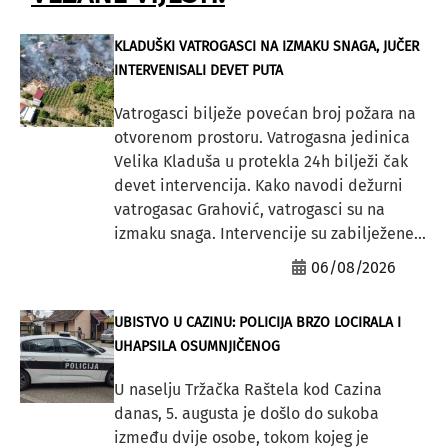
KLADUŠKI VATROGASCI NA IZMAKU SNAGA, JUČER
INTERVENISALI DEVET PUTA
Vatrogasci bilježe povećan broj požara na
otvorenom prostoru. Vatrogasna jedinica
Velika Kladuša u protekla 24h bilježi čak
devet intervencija. Kako navodi dežurni
vatrogasac Grahović, vatrogasci su na
izmaku snaga. Intervencije su zabilježene...
06/08/2026
UBISTVO U CAZINU: POLICIJA BRZO LOCIRALA I
UHAPSILA OSUMNJIČENOG
U naselju Tržačka Raštela kod Cazina
danas, 5. augusta je došlo do sukoba
između dvije osobe, tokom kojeg je