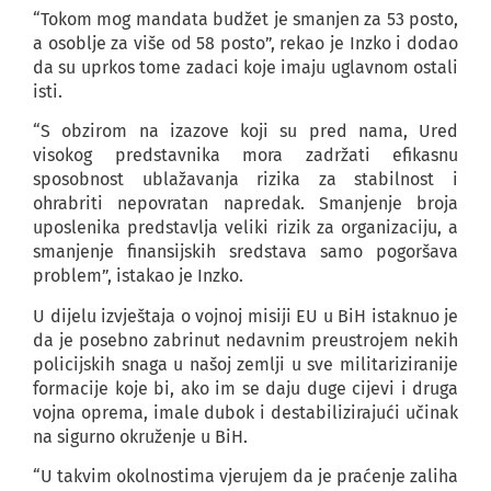
“Tokom mog mandata budžet je smanjen za 53 posto,
a osoblje za više od 58 posto”, rekao je Inzko i dodao
da su uprkos tome zadaci koje imaju uglavnom ostali
isti.
“S obzirom na izazove koji su pred nama, Ured
visokog predstavnika mora zadržati efikasnu
sposobnost ublažavanja rizika za stabilnost i
ohrabriti nepovratan napredak. Smanjenje broja
uposlenika predstavlja veliki rizik za organizaciju, a
smanjenje finansijskih sredstava samo pogoršava
problem”, istakao je Inzko.
U dijelu izvještaja o vojnoj misiji EU u BiH istaknuo je
da je posebno zabrinut nedavnim preustrojem nekih
policijskih snaga u našoj zemlji u sve militariziranije
formacije koje bi, ako im se daju duge cijevi i druga
vojna oprema, imale dubok i destabilizirajući učinak
na sigurno okruženje u BiH.
“U takvim okolnostima vjerujem da je praćenje zaliha