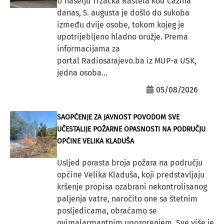
U naselju Tržačka Raštela kod Cazina
danas, 5. augusta je došlo do sukoba
između dvije osobe, tokom kojeg je
upotrijebljeno hladno oružje. Prema
informacijama za
portal Radiosarajevo.ba iz MUP-a USK,
jedna osoba...
05/08/2026
SAOPĆENJE ZA JAVNOST POVODOM SVE
UČESTALIJE POŽARNE OPASNOSTI NA PODRUČJU
OPĆINE VELIKA KLADUŠA
Usljed porasta broja požara na području
općine Velika Kladuša, koji predstavljaju
kršenje propisa ozabrani nekontrolisanog
paljenja vatre, naročito one sa štetnim
posljedicama, obraćamo se
ovimalarmantnim upozorenjem. Sve više je