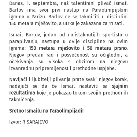
Danas, 1. septembra, naš talentirani plivač Ismail
Barlov ima svoj prvi nastup na Paraolimpijskim
igrama u Parizu. Barlov će se takmičiti u disciplini
150 metara mješovito, a utrka je zakazana za 11 sati.
Ismail Barlov, jedan od najistaknutijih sportista u
paraplivanju, nastupa u dvije discipline na ovim
igrama:
150 metara mješovito i 50 metara prsno
.
Njegov predan rad i posvećenost su očigledni, a
očekivanja su visoka s obzirom na njegovu
izvanrednu pripremljenost i prethodne uspjehe.
Navijači i ljubitelji plivanja prate svaki njegov korak,
nadajući se da će Ismail nastaviti sa
sjajnim
rezultatima
koje je pokazao tokom svojih prethodnih
takmičenja.
Sretno Ismailu na Paraolimpijadi!
Izvor: R SARAJEVO