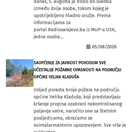
danas, 5. augusta je došlo do sukoba
između dvije osobe, tokom kojeg je
upotrijebljeno hladno oružje. Prema
informacijama za
portal Radiosarajevo.ba iz MUP-a USK,
jedna osoba...
05/08/2026
SAOPĆENJE ZA JAVNOST POVODOM SVE
UČESTALIJE POŽARNE OPASNOSTI NA PODRUČJU
OPĆINE VELIKA KLADUŠA
Usljed porasta broja požara na području
općine Velika Kladuša, koji predstavljaju
kršenje propisa ozabrani nekontrolisanog
paljenja vatre, naročito one sa štetnim
posljedicama, obraćamo se
ovimalarmantnim upozorenjem. Sve više je