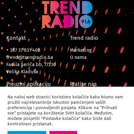
Kontakt
Trend radio
+ 387 37 831 408
Marketing
trend@trendradio.ba
O nama
Fadila Šeriča bb, 77230
Velika Kladuša
Preuzmi aplikaciju
Pratite nas
Na našoj web stranici koristimo kolačiće kako bismo vam
pružili najrelevantnije iskustvo pamćenjem vaših
preferencija i ponovljenih posjeta. Klikom na “Prihvati
sve” pristajete na korištenje SVIH kolačića. Međutim,
možete posjetiti "Postavke kolačića" kako biste dali
kontrolirani pristanak.
© 2024. Trend Radio Velika Kladuša. Sva prava zadržana.