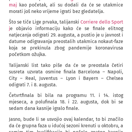
maj
kao početak, ali su dodali da će se utakmice
morati još neko vrijeme igrati bez gledatelja.
Što se tiče Lige prvaka, talijanski
Corriere dello Sport
j
e objavio informaciju kako će se finale elitnog
natjecanja odigrati 29. augusta, a pustio je u javnost i
datume odigravanja preostalih utakmica nokaut-faze
koja se prekinula zbog pandemije koronavirusa
početkom ožujka.
Talijanski list tako piše da će se preostala četiri
susreta uzvrata osmine finala Barcelona – Napoli,
City – Real, Juventus – Lyon i Bayern – Chelsea
odigrati 7. i 8. augusta.
Četvrtfinala bi bila na programu 11. i 14. istog
mjeseca, a polufinala 18. i 22. augusta, dok bi se
sedam dana kasnije igralo finale.
Jasno, bude li se usvojio ovaj kalendar, to bi značilo
da će grupna faza u idućoj sezoni krenuti u oktobru, a