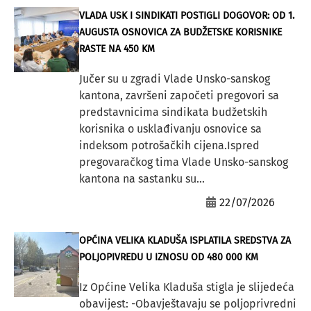
VLADA USK I SINDIKATI POSTIGLI DOGOVOR: OD 1.
AUGUSTA OSNOVICA ZA BUDŽETSKE KORISNIKE
RASTE NA 450 KM
Jučer su u zgradi Vlade Unsko-sanskog
kantona, završeni započeti pregovori sa
predstavnicima sindikata budžetskih
korisnika o usklađivanju osnovice sa
indeksom potrošačkih cijena.Ispred
pregovaračkog tima Vlade Unsko-sanskog
kantona na sastanku su...
22/07/2026
OPĆINA VELIKA KLADUŠA ISPLATILA SREDSTVA ZA
POLJOPIVREDU U IZNOSU OD 480 000 KM
Iz Općine Velika Kladuša stigla je slijedeća
obavijest: -Obavještavaju se poljoprivredni