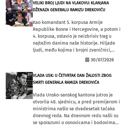
VELIKI BROJ LJUDI NA VLAKOVU: KLANJANA
DŽENAZA GENERALU RAMIZU DREKOVIĆU
Kao komandant 5. korpusa Armije
Republike Bosne i Hercegovine, a potom i
4. korpusa, ostavio je neizbrisiv trag u
najtežim danima naše historije. Hiljade
ljudi, među kojima i brojni zvaničnici,...
30/07/2026
VLADA USK: U ČETVRTAK DAN ŽALOSTI ZBOG
SMRTI GENERALA RAMIZA DREKOVIĆA
Vlada Unsko-sanskog kantona jutros je
otvorila 48. sjednicu, a pred premijerom i
ministrima našlo se dvadesetak tačaka
dnevnog reda. Na dnevnom redu našli su
se sporazumi o osnovicama i bodovima...