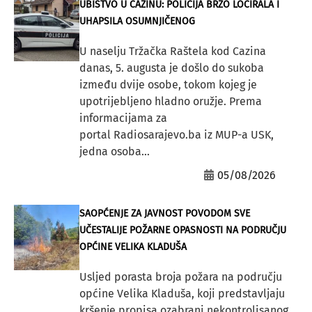
UBISTVO U CAZINU: POLICIJA BRZO LOCIRALA I
UHAPSILA OSUMNJIČENOG
U naselju Tržačka Raštela kod Cazina
danas, 5. augusta je došlo do sukoba
između dvije osobe, tokom kojeg je
upotrijebljeno hladno oružje. Prema
informacijama za
portal Radiosarajevo.ba iz MUP-a USK,
jedna osoba...
05/08/2026
SAOPĆENJE ZA JAVNOST POVODOM SVE
UČESTALIJE POŽARNE OPASNOSTI NA PODRUČJU
OPĆINE VELIKA KLADUŠA
Usljed porasta broja požara na području
općine Velika Kladuša, koji predstavljaju
kršenje propisa ozabrani nekontrolisanog