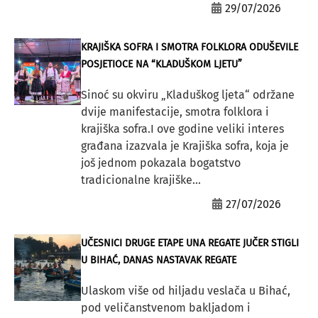
29/07/2026
KRAJIŠKA SOFRA I SMOTRA FOLKLORA ODUŠEVILE
POSJETIOCE NA “KLADUŠKOM LJETU”
Sinoć su okviru „Kladuškog ljeta“ održane
dvije manifestacije, smotra folklora i
krajiška sofra.I ove godine veliki interes
građana izazvala je Krajiška sofra, koja je
još jednom pokazala bogatstvo
tradicionalne krajiške...
27/07/2026
UČESNICI DRUGE ETAPE UNA REGATE JUČER STIGLI
U BIHAĆ, DANAS NASTAVAK REGATE
Ulaskom više od hiljadu veslača u Bihać,
pod veličanstvenom bakljadom i