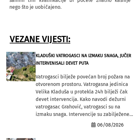
samim tim kvalifikacije bi počele znatno kasnije
nego što je uobičajeno.
VEZANE VIJESTI:
KLADUŠKI VATROGASCI NA IZMAKU SNAGA, JUČER
INTERVENISALI DEVET PUTA
Vatrogasci bilježe povećan broj požara na
otvorenom prostoru. Vatrogasna jedinica
Velika Kladuša u protekla 24h bilježi čak
devet intervencija. Kako navodi dežurni
vatrogasac Grahović, vatrogasci su na
izmaku snaga. Intervencije su zabilježene...
06/08/2026