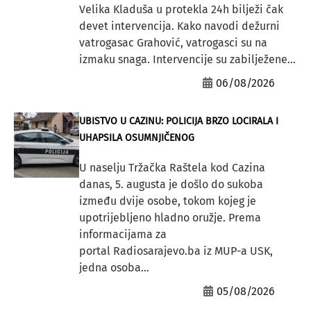
Velika Kladuša u protekla 24h bilježi čak
devet intervencija. Kako navodi dežurni
vatrogasac Grahović, vatrogasci su na
izmaku snaga. Intervencije su zabilježene...
06/08/2026
UBISTVO U CAZINU: POLICIJA BRZO LOCIRALA I
UHAPSILA OSUMNJIČENOG
U naselju Tržačka Raštela kod Cazina
danas, 5. augusta je došlo do sukoba
između dvije osobe, tokom kojeg je
upotrijebljeno hladno oružje. Prema
informacijama za
portal Radiosarajevo.ba iz MUP-a USK,
jedna osoba...
05/08/2026