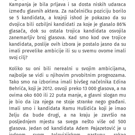
Kampanja je bila prljava i sa dosta niskih udaraca
između glavnih aktera. Za načelničku poziciju borilo
se 5 kandidata, a krajnji ishod je pokazao da su
dvojica bili ozbiljni kandidati za koje je glasalo 86%
glasača, dok su ostala trojica kandidata osvojila
zanemarljiv broj glasova. Kad smo kod ove trojice
kandidata, poslije ovih izbora je postalo jasno da su
imali prevelike ambicije ili su u svemu ovome imali
svoj cilj?
Koliko su oni bili nerealni u svojim ambicijama,
najbolje se vidi u njihovim prvobitnim prognozama.
Tako smo na izborima imali bivšeg načelnika Edina
Behrića, koji je 2012. osvoji preko 13 000 glasova, a na
ovima oko 600 ili 22 puta manje, a glavni slogan mu
je bio da iza njega ne stoje stranke nego građani.
Imali smo i kandidata Ramu Hušidića koji je imao
želju da bude drugi, a na kraju je završio na
posljednjem mjestu sa svega nešto više od 500
glasova. Jedan od kandidata Adem Pajazetović je u
jednom svom televizijskom nastupu, rekao