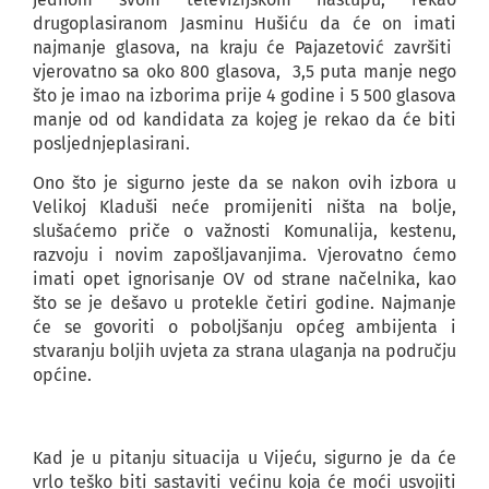
drugoplasiranom Jasminu Hušiću da će on imati
najmanje glasova, na kraju će Pajazetović završiti
vjerovatno sa oko 800 glasova, 3,5 puta manje nego
što je imao na izborima prije 4 godine i 5 500 glasova
manje od od kandidata za kojeg je rekao da će biti
posljednjeplasirani.
Ono što je sigurno jeste da se nakon ovih izbora u
Velikoj Kladuši neće promijeniti ništa na bolje,
slušaćemo priče o važnosti Komunalija, kestenu,
razvoju i novim zapošljavanjima. Vjerovatno ćemo
imati opet ignorisanje OV od strane načelnika, kao
što se je dešavo u protekle četiri godine. Najmanje
će se govoriti o poboljšanju općeg ambijenta i
stvaranju boljih uvjeta za strana ulaganja na području
općine.
Kad je u pitanju situacija u Vijeću, sigurno je da će
vrlo teško biti sastaviti većinu koja će moći usvojiti