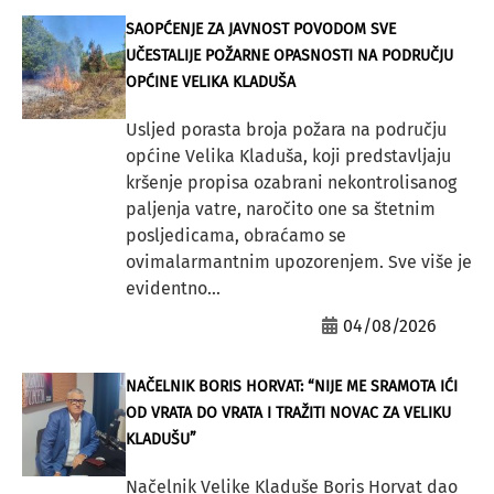
SAOPĆENJE ZA JAVNOST POVODOM SVE
UČESTALIJE POŽARNE OPASNOSTI NA PODRUČJU
OPĆINE VELIKA KLADUŠA
Usljed porasta broja požara na području
općine Velika Kladuša, koji predstavljaju
kršenje propisa ozabrani nekontrolisanog
paljenja vatre, naročito one sa štetnim
posljedicama, obraćamo se
ovimalarmantnim upozorenjem. Sve više je
evidentno...
04/08/2026
NAČELNIK BORIS HORVAT: “NIJE ME SRAMOTA IĆI
OD VRATA DO VRATA I TRAŽITI NOVAC ZA VELIKU
KLADUŠU”
Načelnik Velike Kladuše Boris Horvat dao