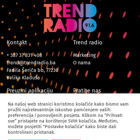
Kontakt
Trend radio
+ 387 37 831 408
Marketing
trend@trendradio.ba
O nama
Fadila Šeriča bb, 77230
Velika Kladuša
Preuzmi aplikaciju
Pratite nas
Na našoj web stranici koristimo kolačiće kako bismo vam
pružili najrelevantnije iskustvo pamćenjem vaših
preferencija i ponovljenih posjeta. Klikom na “Prihvati
sve” pristajete na korištenje SVIH kolačića. Međutim,
možete posjetiti "Postavke kolačića" kako biste dali
kontrolirani pristanak.
© 2024. Trend Radio Velika Kladuša. Sva prava zadržana.