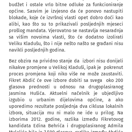
budžet i ostale vrlo bitne odluke za funkcioniranje
općine. Sasvim je izvjesno da će ponovo nastupiti
blokade, koje će izvršnoj vlasti opet dobro doći kao
alibi, kao što su to prikazivali posljednjih mjeseci
prošlog mandata. Vjerovatno se nastavlja nesaradnja
sa višim novoima vlasti, što će dodatno izolirati
Veliku Kladušu, što i nije nešto našto se građani nisu
navikli posljednjih godina.
Bez obzira na prividno stanje da izbori nisu donijeli
nikakve promjene u Velikoj Kladuši, ipak je pokrenut
proces promjena koji niko više ne može zaustaviti.
Fikret Abdić će ove izbore dobiti sa svega oko 200
glasova prednosti u odnosu na drugoplasiranog
Jasmina Hušića. Aktuelni načelnik je ubjedljivo
izgubio u urbanim dijelovima općine, a ako
uporedimo rezultate posljednja dva ciklusa lokalnih
izbora, situacija mu ni malo ne ide u prilog. Na
izborima 2012. godine, razlika između Fikretovog
kandidata Edina Behrića i drugoplasiranog Admila