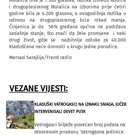
Mulalića bila je 7.500 glasova, razlika između Abdića
i drugoplasiranog Mulalića na izborima prije četiri
godine bila je 4.200 glasova, a ovogodišnja razlika u
odnosu na drugoplasiranog biće nikad manja.
Činjenica je da 56% građana općine ne podržava
sadašnje stanje, što znači da žele promjene i neki
drugi život, gdje se najbitnije odluke za 40.000
Kladuščana neće donositi u krugu jedne porodice.
Mersad Sarajlija/Trend radio
VEZANE VIJESTI:
KLADUŠKI VATROGASCI NA IZMAKU SNAGA, JUČER
INTERVENISALI DEVET PUTA
Vatrogasci bilježe povećan broj požara na
otvorenom prostoru. Vatrogasna jedinica