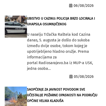
06/08/2026
UBISTVO U CAZINU: POLICIJA BRZO LOCIRALA I
UHAPSILA OSUMNJIČENOG
U naselju Tržačka Raštela kod Cazina
danas, 5. augusta je došlo do sukoba
između dvije osobe, tokom kojeg je
upotrijebljeno hladno oružje. Prema
informacijama za
portal Radiosarajevo.ba iz MUP-a USK,
jedna osoba...
05/08/2026
SAOPĆENJE ZA JAVNOST POVODOM SVE
UČESTALIJE POŽARNE OPASNOSTI NA PODRUČJU
OPĆINE VELIKA KLADUŠA