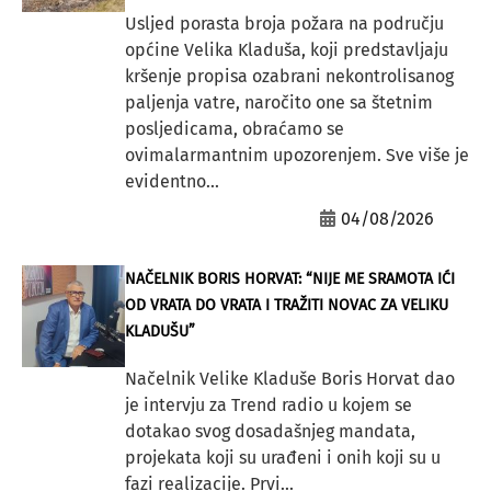
Usljed porasta broja požara na području
općine Velika Kladuša, koji predstavljaju
kršenje propisa ozabrani nekontrolisanog
paljenja vatre, naročito one sa štetnim
posljedicama, obraćamo se
ovimalarmantnim upozorenjem. Sve više je
evidentno...
04/08/2026
NAČELNIK BORIS HORVAT: “NIJE ME SRAMOTA IĆI
OD VRATA DO VRATA I TRAŽITI NOVAC ZA VELIKU
KLADUŠU”
Načelnik Velike Kladuše Boris Horvat dao
je intervju za Trend radio u kojem se
dotakao svog dosadašnjeg mandata,
projekata koji su urađeni i onih koji su u
fazi realizacije. Prvi...