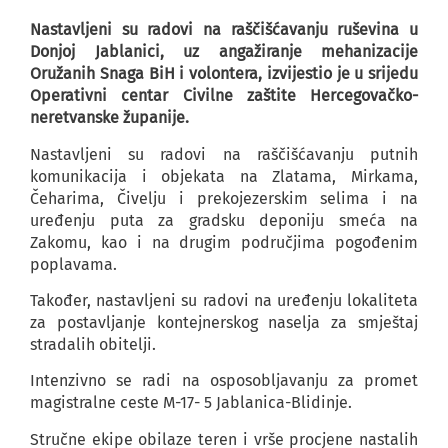
Nastavljeni su radovi na raščišćavanju ruševina u
Donjoj Jablanici, uz angažiranje mehanizacije
Oružanih Snaga BiH i volontera, izvijestio je u srijedu
Operativni centar Civilne zaštite Hercegovačko-
neretvanske županije.
Nastavljeni su radovi na raščišćavanju putnih
komunikacija i objekata na Zlatama, Mirkama,
Čeharima, Čivelju i prekojezerskim selima i na
uređenju puta za gradsku deponiju smeća na
Zakomu, kao i na drugim područjima pogođenim
poplavama.
Također, nastavljeni su radovi na uređenju lokaliteta
za postavljanje kontejnerskog naselja za smještaj
stradalih obitelji.
Intenzivno se radi na osposobljavanju za promet
magistralne ceste M-17- 5 Jablanica-Blidinje.
Stručne ekipe obilaze teren i vrše procjene nastalih