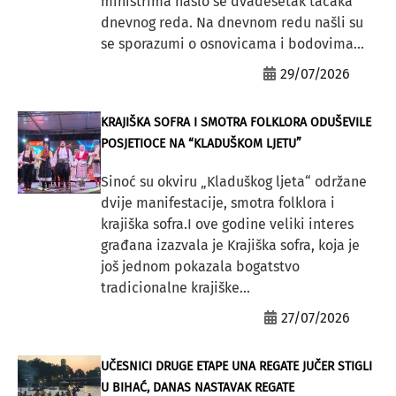
ministrima našlo se dvadesetak tačaka
dnevnog reda. Na dnevnom redu našli su
se sporazumi o osnovicama i bodovima...
29/07/2026
KRAJIŠKA SOFRA I SMOTRA FOLKLORA ODUŠEVILE
POSJETIOCE NA “KLADUŠKOM LJETU”
Sinoć su okviru „Kladuškog ljeta“ održane
dvije manifestacije, smotra folklora i
krajiška sofra.I ove godine veliki interes
građana izazvala je Krajiška sofra, koja je
još jednom pokazala bogatstvo
tradicionalne krajiške...
27/07/2026
UČESNICI DRUGE ETAPE UNA REGATE JUČER STIGLI
U BIHAĆ, DANAS NASTAVAK REGATE