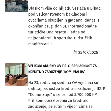
Ulaskom više od hiljadu veslača u Bihać,
pod veličanstvenom bakljadom i
ovacijama okupljenih građana, danas je
okončan drugi dan 51. Internacionalne
turističke Una regate - jedne od
najpopularnijih sportsko-turističkih
manifestacija...
25/07/2026
VELIKOKLADUŠKO OV DALO SAGLASNOST ZA
KREDITNO ZADUŽENJE “KOMUNALIJA”
Na 23. redovnoj sjednici OV vijećnici su
dali saglasnost za kreditno zaduženje JKUP
“Komunalije” u iznosu od 3.700 000 KM.
Prilikom obrazloženja za kreditno
zaduženje, prisutnim vijećnicima se